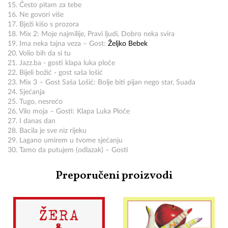
15. Često pitam za tebe
16. Ne govori više
17. Bježi kišo s prozora
18. Mix 2: Moje najmilije, Pravi ljudi, Dobro neka svira
19. Ima neka tajna veza – Gost:
Željko Bebek
20. Volio bih da si tu
21. Jazz.ba - gosti klapa luka ploče
22. Bijeli božić - gost saša lošić
23. Mix 3 – Gost Saša Lošić: Bolje biti pijan nego star, Suada
24. Sjećanja
25. Tugo, nesrećo
26. Vilo moja – Gosti: Klapa Luka Ploče
27. I danas dan
28. Bacila je sve niz rijeku
29. Lagano umirem u tvome sjećanju
30. Tamo da putujem (odlazak) – Gosti
Preporučeni proizvodi