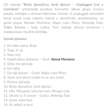
CD izdanje
"Bivše djevojčice, bivši dječaci – Unplugged Live u
Lisinskom"
predstavlja poseban koncertni album grupe Crvena
jabuka, snimljen u dvorani Vatroslav Lisinski. U unplugged atmosferi
bend izvodi svoje najveće hitove u akustičnim aranžmanima, uz
goste poput Kemala Montena, Klapu Luka Ploče, Antoniju Šolu,
Željka Bebeka i Sašu Lošića. Ovo izdanje donosi emotivan i
nezaboravan muzički doživljaj.
Spisak pjesama:
1. Da tebe nema, Bože
2. Tuga, ti i ja
3. Stari moj
4. Napiši jednu ljubavnu – Gost:
Kemal Monteno
5. Stižu me sjećanja
6. Do neba
7. Da nije ljubavi – Gosti: Klapa Luka Ploče
8. Twist and shout (sviđa mi se ova stvar)
9. Riznice sjećanja
10. Bivše djevojčice, bivši dječaci
11. Mix: Moj grad, Umoran sam, Mnogo ruža
12. Ukrast ću ti snove – Gošća: Antonija Šola
13. Imam neke fore
14. Ni zadnji, ni prvi