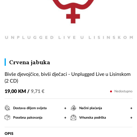
Bivše
Crvena jabuka
djevojčice,
Bivše djevojčice, bivši dječaci - Unplugged Live u Lisinskom
bivši
(2 CD)
dječaci
-
19,00 KM /
9,71 €
Nedostupno
Unplugged
Live
+
+
Dostava diljem svijeta
Načini plaćanja
u
+
+
Posebna pakovanja
Vrhunska podrška
Lisinskom
(2
CD)
OPIS