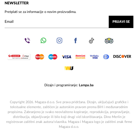
NEWSLETTER
Pretplati se za informacije o novim proizvodima.
PRIJAVI SE
Dizajn i programiranje:
Lampa.ba
Copyright 2026. Magaza d.o.o. Sve prava pridržana. Dizajn, uključujući grafičke i
tekstualne elemente, zaštićen je autorskim pravom prema BiH i međunarodnim
propisima. Zabranjeno je svako neovlašteno kopiranje, reprodukcija, prepravljanje,
distribucija, objavljivanje ili bilo koji drugi vid iskorištavanja. Dino Merlin je
registrovan zaštitni znak autora/vlasnika. Magaza i Magaza logo je zaštitni znak firme
Magaza d.o.o.