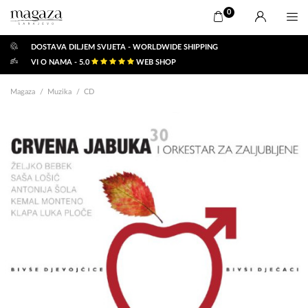
0
DOSTAVA DILJEM SVIJETA - WORLDWIDE SHIPPING
VI O NAMA - 5.0
WEB SHOP
Magaza
Muzika
CD