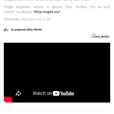
Dizajn inspirisan stihom iz pjesme Dine Merlina "Da se kući
vratim" sa albuma
"Moja bogda sna"
Dimenzije: 16,3 cm x 21,1 cm
Sa potpisom Dino Merlin