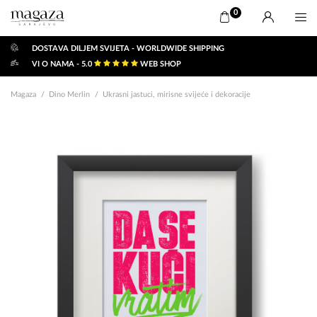
0
DOSTAVA DILJEM SVIJETA - WORLDWIDE SHIPPING
VI O NAMA - 5.0
WEB SHOP
Magaza
Dino Merlin
Ukrasni jastuci, mirisne svijeće i dekoracije