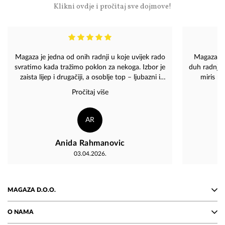
Klikni ovdje i pročitaj sve dojmove!
Magaza je jedna od onih radnji u koje uvijek rado
Magaza - 
svratimo kada tražimo poklon za nekoga. Izbor je
duh radnje, 
zaista lijep i drugačiji, a osoblje top – ljubazni i
miris ne
prijatni, uvijek nasmijani i spremni pomoći. ❤️????
pohvale 
Pročitaj više
sigurn
o
AR
Anida Rahmanovic
03.04.2026.
MAGAZA D.O.O.
O NAMA