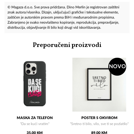
© Magaza d.o.o. Sve prava pridržana. Dino Merlin je registrovan zaštitni
znak autora/vlasnika. Dizajn, uključujući grafičke i tekstualne elemente,
zaštićen je autorskim pravom prema BiH i međunarodnim propisima.
Zabranjeno je svako neovlašteno kopiranje, reprodukcija, prepravljanje,
distribucija, objavljivanje ili bilo koji drugi vid iskorištavanja.
Preporučeni proizvodi
NOVO
MASKA ZA TELEFON
POSTER S OKVIROM
"Da se kući vratim"
"Sretno ti bilo, vilo, sve ti se pozlatilo"
35,00 KM
89,00 KM