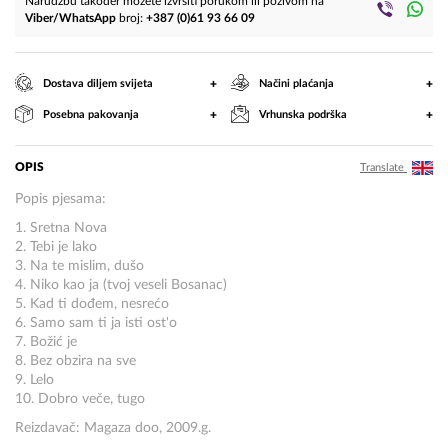
Narudžbu također možete izvršiti porukom ili pozivom na
Viber/WhatsApp
broj:
+387 (0)61 93 66 09
+
+
Dostava diljem svijeta
Načini plaćanja
+
+
Posebna pakovanja
Vrhunska podrška
OPIS
Translate
Popis pjesama:
1. Sretna Nova
2. Tebi je lako
3. Na te mislim, dušo
4. Niko kao ja (tvoj veseli Bosanac)
5. Kad ti dođem, nesrećo
6. Samo sam ti ja isti ost'o
7. Božić je
8. Bez obzira na sve
9. Lelo
10. Dobro veče, tugo
Reizdavač: Magaza doo, 2009.g.