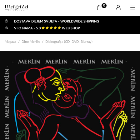
0
DOSTAVA DILJEM SVIJETA - WORLDWIDE SHIPPING
VI O NAMA - 5.0
WEB SHOP
Magaza
Dino Merlin
Diskografija (CD, DVD, Blu-ray)