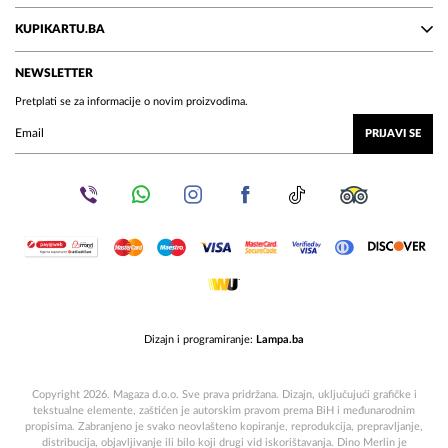
KUPIKARTU.BA
NEWSLETTER
Pretplati se za informacije o novim proizvodima.
PRIJAVI SE
Dizajn i programiranje:
Lampa.ba
Copyright 2026. Magaza d.o.o. Sve prava pridržana. Dizajn, uključujući grafičke i
tekstualne elemente, zaštićen je autorskim pravom prema BiH i međunarodnim
propisima. Zabranjeno je svako neovlašteno kopiranje, reprodukcija, prepravljanje,
distribucija, objavljivanje ili bilo koji drugi vid iskorištavanja. Dino Merlin je