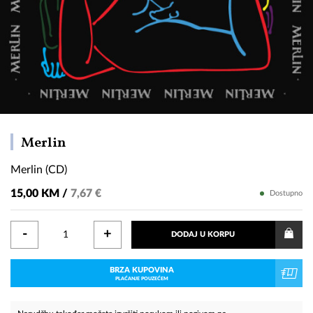
Merlin
Merlin
(CD)
Merlin (CD)
15,00 KM /
7,67 €
Dostupno
-
+
DODAJ U KORPU
BRZA KUPOVINA
PLAĆANJE POUZEĆEM