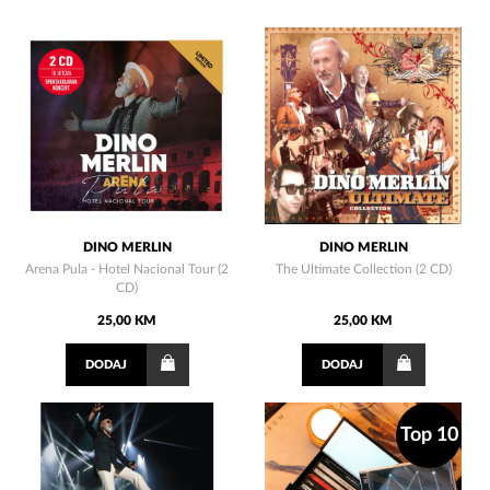
DINO MERLIN
DINO MERLIN
Arena Pula - Hotel Nacional Tour (2
The Ultimate Collection (2 CD)
CD)
25,00 KM
25,00 KM
DODAJ
DODAJ
Top 10