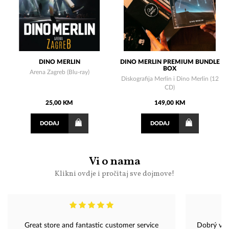
DINO MERLIN
DINO MERLIN PREMIUM BUNDLE
BOX
Arena Zagreb (Blu-ray)
Diskografija Merlin i Dino Merlin (12
CD)
25,00 KM
149,00 KM
DODAJ
DODAJ
Vi o nama
Klikni ovdje i pročitaj sve dojmove!
Great store and fantastic customer service
Dobrý večer, chtěl jsem navštívit 