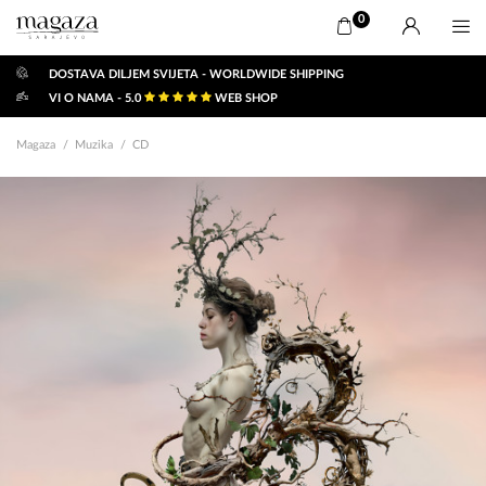
0
DOSTAVA DILJEM SVIJETA - WORLDWIDE SHIPPING
VI O NAMA - 5.0
WEB SHOP
Magaza
Muzika
CD