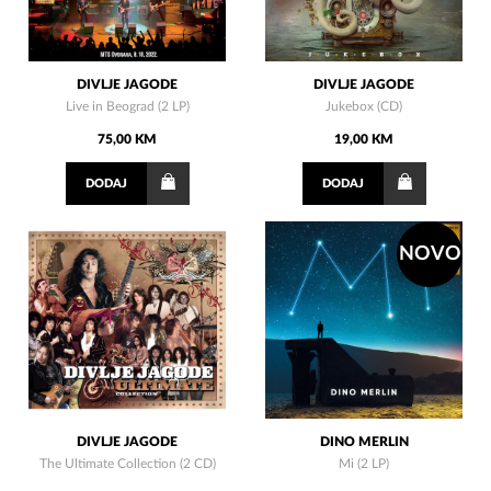
DIVLJE JAGODE
DIVLJE JAGODE
Live in Beograd (2 LP)
Jukebox (CD)
75,00 KM
19,00 KM
DODAJ
DODAJ
NOVO
DIVLJE JAGODE
DINO MERLIN
The Ultimate Collection (2 CD)
Mi (2 LP)