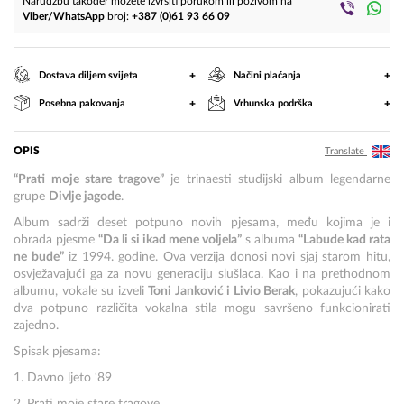
Narudžbu također možete izvršiti porukom ili pozivom na
Viber/WhatsApp
broj:
+387 (0)61 93 66 09
+
+
Dostava diljem svijeta
Načini plaćanja
+
+
Posebna pakovanja
Vrhunska podrška
OPIS
Translate
“Prati moje stare tragove”
je trinaesti studijski album legendarne
grupe
Divlje jagode
.
Album sadrži deset potpuno novih pjesama, među kojima je i
obrada pjesme
“Da li si ikad mene voljela”
s albuma
“Labude kad rata
ne bude”
iz 1994. godine. Ova verzija donosi novi sjaj starom hitu,
osvježavajući ga za novu generaciju slušlaca. Kao i na prethodnom
albumu, vokale su izveli
Toni Janković i Livio Berak
, pokazujući kako
dva potpuno različita vokalna stila mogu savršeno funkcionirati
zajedno.
Spisak pjesama:
1. Davno ljeto ‘89