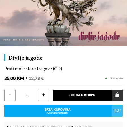
Prati
Divlje jagode
moje
Prati moje stare tragove (CD)
stare
tragove
25,00 KM /
12,78 €
Dostupno
(CD)
-
+
DODAJ U KORPU
BRZA KUPOVINA
PLAĆANJE POUZEĆEM