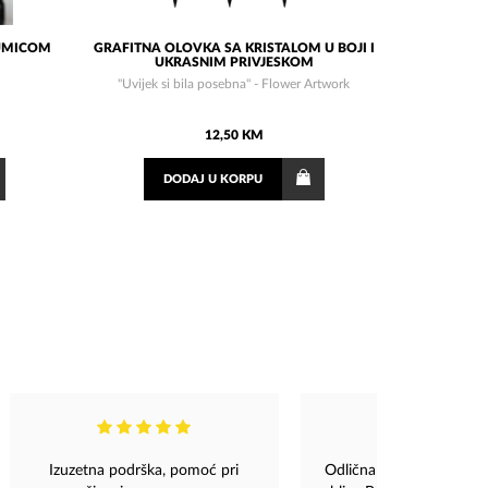
GUMICOM
GRAFITNA OLOVKA SA KRISTALOM U BOJI I
UKRASNIM PRIVJESKOM
"Uvijek si bila posebna" - Flower Artwork
12,50 KM
DODAJ
U KORPU
Izuzetna podrška, pomoć pri
Odlična lokacija, u sam