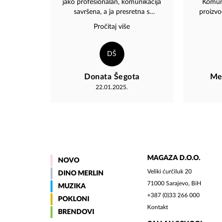
jako profesionalan, komunikacija
Komuni
savršena, a ja presretna s
proizvo
proizvodom...Sve pohvale od
isporuk
Pročitaj više
srca!!
Top
DŠ
Donata Šegota
Me
22.01.2025.
MAGAZA D.O.O.
NOVO
Veliki ćurčiluk 20
DINO MERLIN
71000 Sarajevo, BiH
MUZIKA
+387 (0)33 266 000
POKLONI
Kontakt
BRENDOVI