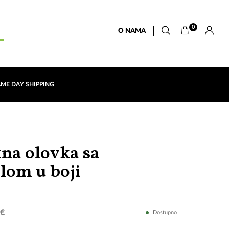
0
O NAMA
AME DAY SHIPPING
tna olovka sa
Dino
alom u boji
Merlin
 €
Dostupno