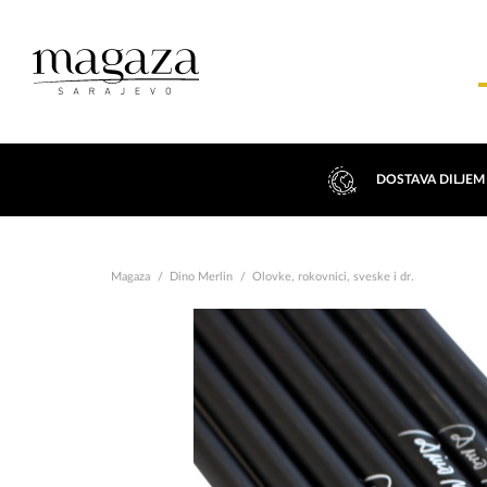
DOSTAVA DILJEM
Magaza
Dino Merlin
Olovke, rokovnici, sveske i dr.