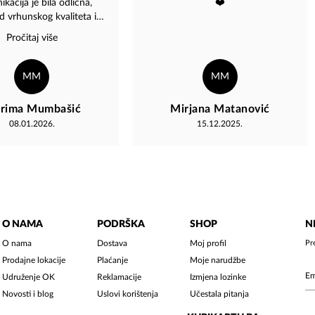
kacija je bila odlična,
❤️
d vrhunskog kvaliteta i
a bez ikakvih problema.
Pročitaj više
la preporuka svima.
MM
MM
rima Mumbašić
Mirjana Matanović
08.01.2026.
15.12.2025.
O NAMA
PODRŠKA
SHOP
N
O nama
Dostava
Moj profil
Pr
Prodajne lokacije
Plaćanje
Moje narudžbe
Udruženje OK
Reklamacije
Izmjena lozinke
Novosti i blog
Uslovi korištenja
Učestala pitanja