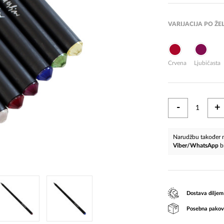
VARIJACIJA PO ŽEL
Crvena
Ljubičasta
-
+
Narudžbu također m
Viber/WhatsApp
b
Dostava diljem
Posebna pakov