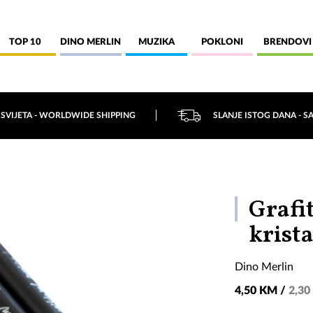
TOP 10
DINO MERLIN
MUZIKA
POKLONI
BRENDOVI
 SVIJETA - WORLDWIDE SHIPPING
SLANJE ISTOG DANA - S
Grafi
krist
Dino Merlin
4,50 KM /
2,30