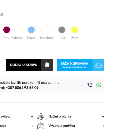
JI
Pink-ciklama
Plava
Prozirna
Siva
Žuta
BRZA KUPOVINA
DODAJ U KORPU
PLAĆANJE POUZEĆEM
ožete izvršiti porukom ili pozivom na
roj:
+387 (0)61 93 66 09
+
+
 svijeta
Načini plaćanja
+
+
anja
Vrhunska podrška