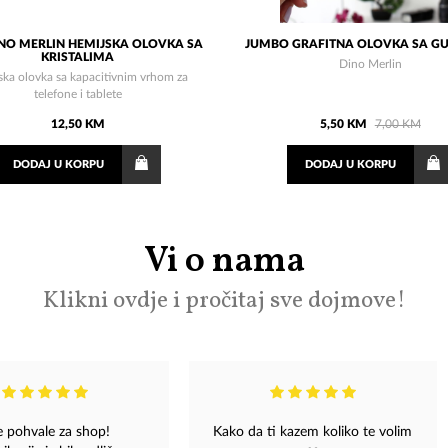
DINO MERLIN HEMIJSKA OLOVKA SA
JUMBO GRAFITNA OLOVKA SA 
KRISTALIMA
Dino Merlin
ska olovka sa kapacitivnim vrhom za
telefone i tablete
12,50 KM
5,50 KM
7,00 KM
DODAJ
U KORPU
DODAJ
U KORPU
Vi o nama
Klikni ovdje i pročitaj sve dojmove!
e pohvale za shop!
Kako da ti kazem koliko te volim