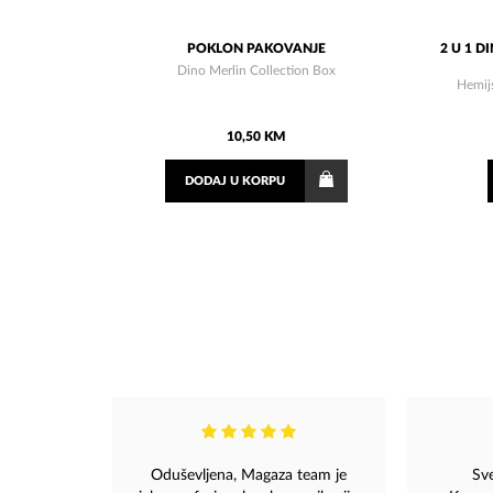
POKLON PAKOVANJE
2 U 1 
Dino Merlin Collection Box
Hemij
10,50 KM
DODAJ
U KORPU
Oduševljena, Magaza team je
Sv