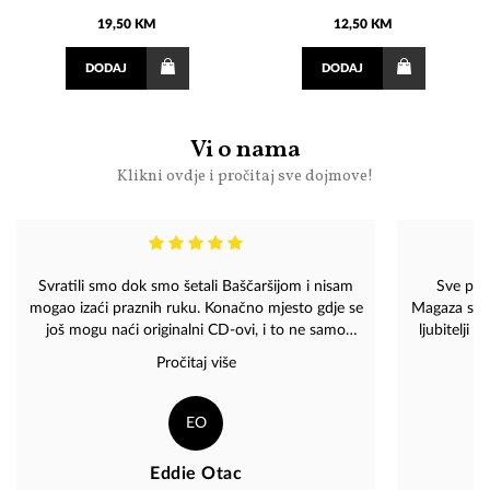
19,50 KM
12,50 KM
DODAJ
DODAJ
Vi o nama
Klikni ovdje i pročitaj sve dojmove!
Svratili smo dok smo šetali Baščaršijom i nisam
Sve pohv
mogao izaći praznih ruku. Konačno mjesto gdje se
Magaza shop
još mogu naći originalni CD-ovi, i to ne samo
ljubitelji
domaći nego i strani izvođači. Kupio sam dva
kao i poklo
Pročitaj više
Dinina albuma i maskicu sa stihovima. Osoblje
ljubazno i vidi se da vole muziku. Preporuka.
EO
Eddie Otac