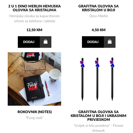
2 U 1 DINO MERLIN HEMIJSKA
GRAFITNA OLOVKA SA
OLOVKA SA KRISTALIMA
KRISTALOM U BOJI
Hemijska olovka sa kapacitivnim
Dino Merlin
vrhom za telefone i tablete
12,50 KM
4,50 KM
DODAJ
DODAJ
ROKOVNIK (NOTES)
GRAFITNA OLOVKA SA
KRISTALOM U BOJI I UKRASNIM
"Furaj mali"
PRIVJESKOM
"Uvijek si bila posebna" - Flower
Artwork