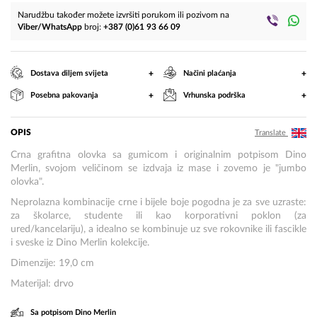
Narudžbu također možete izvršiti porukom ili pozivom na
Viber/WhatsApp
broj:
+387 (0)61 93 66 09
+
+
Dostava diljem svijeta
Načini plaćanja
+
+
Posebna pakovanja
Vrhunska podrška
OPIS
Translate
Crna grafitna olovka sa gumicom i originalnim potpisom Dino
Merlin, svojom veličinom se izdvaja iz mase i zovemo je "jumbo
olovka".
Neprolazna kombinacije crne i bijele boje pogodna je za sve uzraste:
za školarce, studente ili kao korporativni poklon (za
ured/kancelariju), a idealno se kombinuje uz sve rokovnike ili fascikle
i sveske iz Dino Merlin kolekcije.
Dimenzije: 19,0 cm
Materijal: drvo
Sa potpisom Dino Merlin