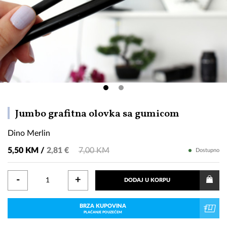
Dino
Jumbo grafitna olovka sa gumicom
Merlin
Dino Merlin
5,50 KM /
2,81 €
7,00 KM
Dostupno
-
+
DODAJ U KORPU
BRZA KUPOVINA
PLAĆANJE POUZEĆEM