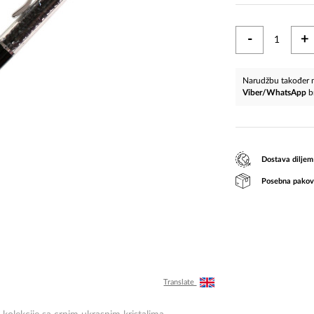
-
+
Narudžbu također m
Viber/WhatsApp
b
Dostava diljem
Posebna pakov
Translate