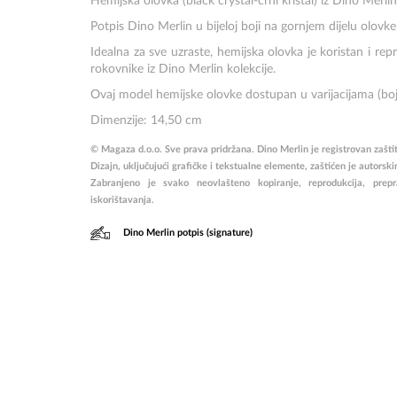
Hemijska olovka (black crystal-crni kristal) iz Dino Merli
Potpis Dino Merlin u bijeloj boji na gornjem dijelu olovke
Idealna za sve uzraste, hemijska olovka je koristan i re
rokovnike iz Dino Merlin kolekcije.
Ovaj model hemijske olovke dostupan u varijacijama (boja
Dimenzije: 14,50 cm
© Magaza d.o.o. Sve prava pridržana. Dino Merlin je registrovan zašti
Dizajn, uključujući grafičke i tekstualne elemente, zaštićen je auto
Zabranjeno je svako neovlašteno kopiranje, reprodukcija, prepravl
iskorištavanja.
Dino Merlin potpis (signature)