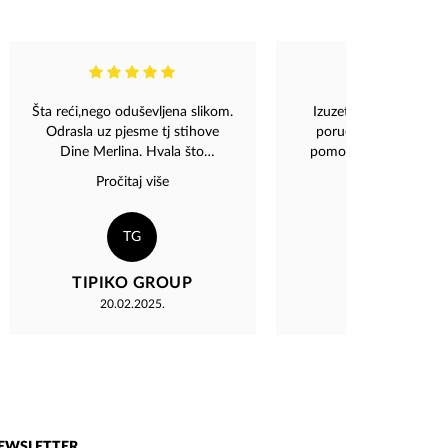
Šta reći,nego oduševljena slikom.
Izuzetna podrška, po
Odrasla uz pjesme tj stihove
poručivanju, pravov
Dine Merlina. Hvala što
pomoć, stvarno za pri
postojite.lp
prvog kontakta do ispor
Pročitaj više
Pročitaj više
proizvoda. Primer za sv
kako online ppručivanje 
treba da izgledaju.
TG
NS
preporuke!
TIPIKO GROUP
Nenad Simic
20.02.2025.
22.04.2026.
EWSLETTER