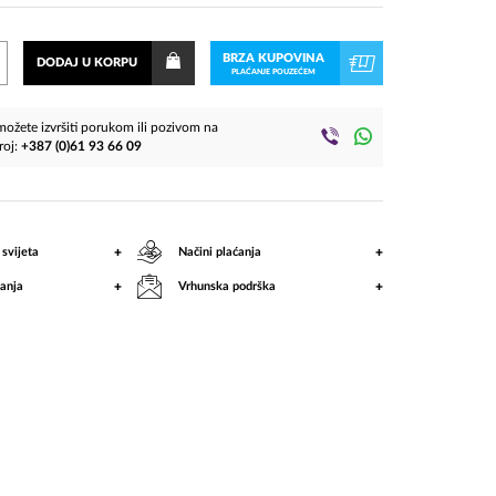
BRZA KUPOVINA
DODAJ U KORPU
PLAĆANJE POUZEĆEM
ožete izvršiti porukom ili pozivom na
roj:
+387 (0)61 93 66 09
+
+
 svijeta
Načini plaćanja
+
+
anja
Vrhunska podrška