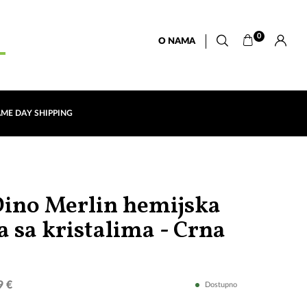
0
O NAMA
AME DAY SHIPPING
 Dino Merlin hemijska
Dino
a sa kristalima - Crna
Merlin
9 €
Dostupno