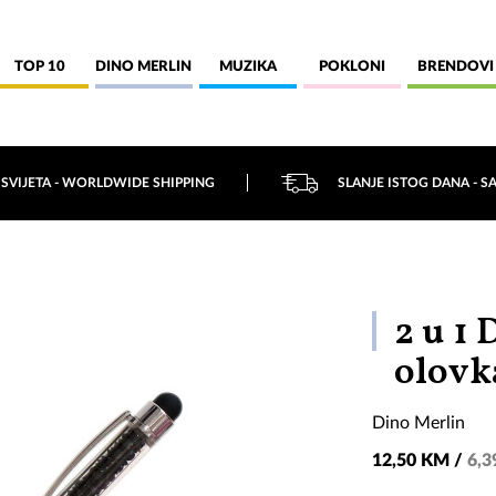
TOP 10
DINO MERLIN
MUZIKA
POKLONI
BRENDOVI
 SVIJETA - WORLDWIDE SHIPPING
SLANJE ISTOG DANA - S
2 u 1
olovk
Dino Merlin
12,50 KM /
6,3