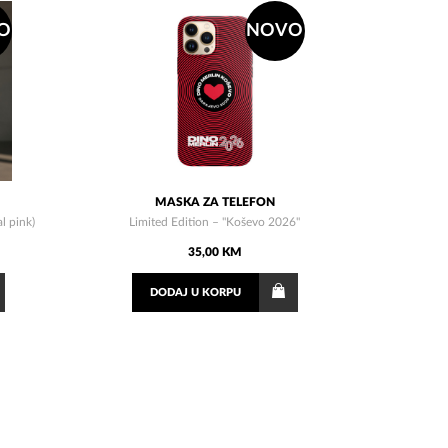
O
NOVO
MASKA ZA TELEFON
l pink)
Limited Edition – "Koševo 2026"
35,00 KM
DODAJ
U KORPU