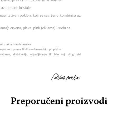
n kolekcije sa crnim ukrasnim kristalima.
 uz ukrasne kristale.
prezentativan poklon, koji se savršeno kombinira uz
ma): crvena, plava, pink (ciklama) i srebrna.
tni znak autora/vlasnika.
rskim pravom prema BiH i međunarodnim propisima.
janje, distribucija, objavljivanje ili bilo koji drugi vid
Preporučeni proizvodi