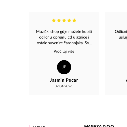
Muzički shop gdje možete kupiti
Odlični
odličnu opremu cd ulaznice i
uslu
ostale suvenire čarobnjaka. Sve
pohvale za uslužno osoblje koje
Pročitaj više
uvijek da odličan svijet i uvijek se
potrudi oko kupaca usluga .
Svako dobro
JP
Jasmin Pecar
02.04.2026.
MAGAZA D.O.O.