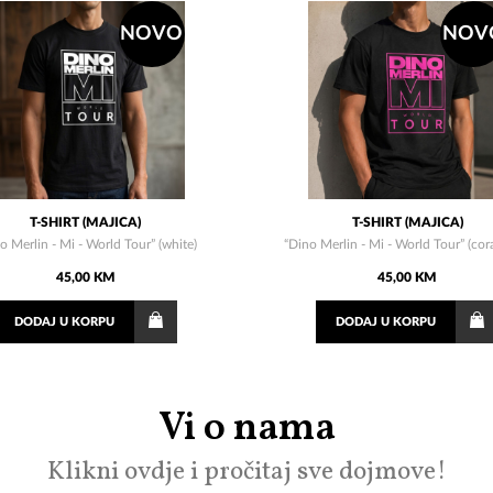
NOVO
NOV
T-SHIRT (MAJICA)
T-SHIRT (MAJICA)
o Merlin - Mi - World Tour” (white)
“Dino Merlin - Mi - World Tour” (cora
45,00 KM
45,00 KM
DODAJ
U KORPU
DODAJ
U KORPU
Vi o nama
Klikni ovdje i pročitaj sve dojmove!