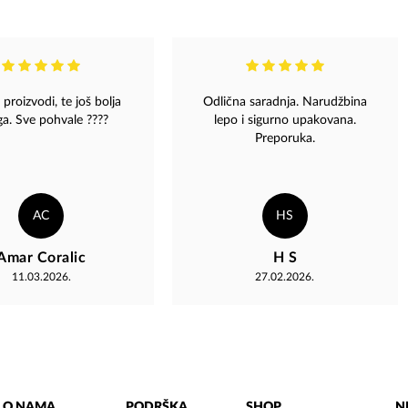
 proizvodi, te još bolja
Odlična saradnja. Narudžbina
ga. Sve pohvale ????
lepo i sigurno upakovana.
Preporuka.
AC
HS
Amar Coralic
H S
11.03.2026.
27.02.2026.
O NAMA
PODRŠKA
SHOP
N