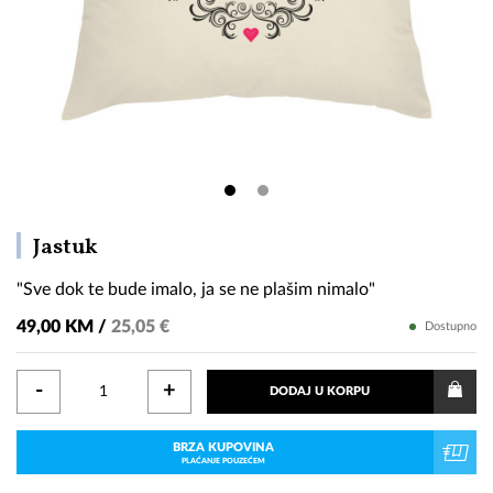
"Sve
Jastuk
dok
"Sve dok te bude imalo, ja se ne plašim nimalo"
te
bude
49,00 KM /
25,05 €
Dostupno
imalo,
ja
-
+
DODAJ U KORPU
se
ne
BRZA KUPOVINA
plašim
PLAĆANJE POUZEĆEM
nimalo"