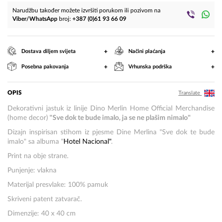
Narudžbu također možete izvršiti porukom ili pozivom na
Viber/WhatsApp
broj:
+387 (0)61 93 66 09
+
+
Dostava diljem svijeta
Načini plaćanja
+
+
Posebna pakovanja
Vrhunska podrška
OPIS
Translate
Dekorativni jastuk iz linije Dino Merlin Home Official Merchandise
(home decor)
"Sve dok te bude imalo, ja se ne plašim nimalo"
Dizajn inspirisan stihom iz pjesme Dine Merlina "Sve dok te bude
imalo" sa albuma "
Hotel Nacional"
.
Print na obje strane.
Punjenje: vlakna
Materijal presvlake: 100% pamuk
Skriveni patent zatvarač.
Dimenzije: 40 x 40 cm