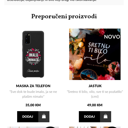
Preporučeni proizvodi
NOVO
MASKA ZA TELEFON
JASTUK
"Sve dok te bude imalo, ja se ne
"Sretno ti bilo, vilo, sve ti se pozlatilo"
plašim nimalo"
(crni)
35,00 KM
49,00 KM
DODAJ
DODAJ