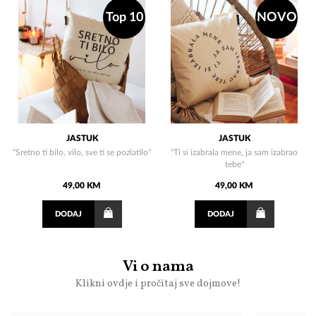
Top 10
NOVO
JASTUK
JASTUK
"Sretno ti bilo, vilo, sve ti se pozlatilo"
"Ti si izabrala mene, ja sam izabrao
tebe"
49,00 KM
49,00 KM
DODAJ
DODAJ
Vi o nama
Klikni ovdje i pročitaj sve dojmove!