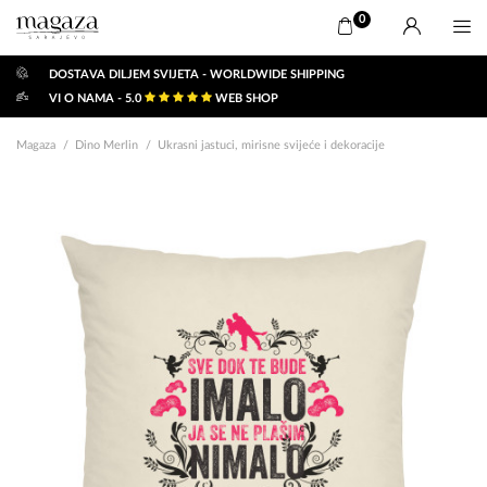
0
DOSTAVA DILJEM SVIJETA - WORLDWIDE SHIPPING
VI O NAMA - 5.0
WEB SHOP
Magaza
Dino Merlin
Ukrasni jastuci, mirisne svijeće i dekoracije