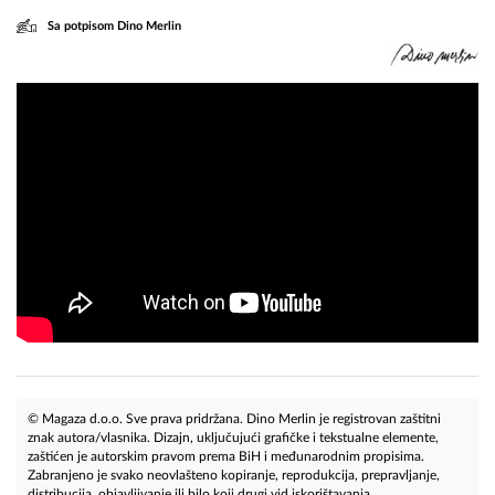
Sa potpisom Dino Merlin
© Magaza d.o.o. Sve prava pridržana. Dino Merlin je registrovan zaštitni
znak autora/vlasnika. Dizajn, uključujući grafičke i tekstualne elemente,
zaštićen je autorskim pravom prema BiH i međunarodnim propisima.
Zabranjeno je svako neovlašteno kopiranje, reprodukcija, prepravljanje,
distribucija, objavljivanje ili bilo koji drugi vid iskorištavanja.