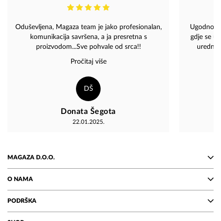
Oduševljena, Magaza team je jako profesionalan,
Ugodno i p
komunikacija savršena, a ja presretna s
gdje se uv
proizvodom...Sve pohvale od srca!!
uredno 
izuzetno pro
Pročitaj više
spremno
Kupovina ka
a cijel
DŠ
potpunosti 
Atmosfera 
Donata Šegota
svaku pos
22.01.2025.
MAGAZA D.O.O.
O NAMA
PODRŠKA