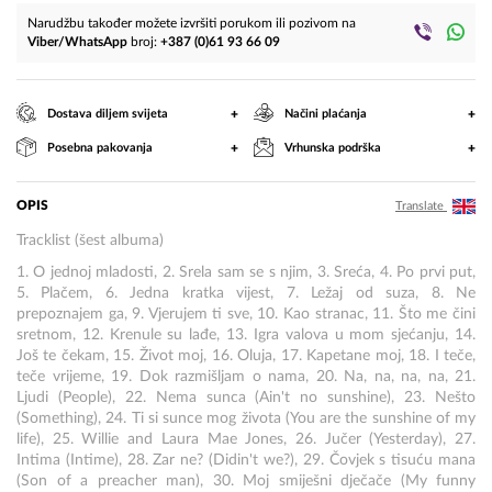
Narudžbu također možete izvršiti porukom ili pozivom na
Viber/WhatsApp
broj:
+387 (0)61 93 66 09
+
+
Dostava diljem svijeta
Načini plaćanja
+
+
Posebna pakovanja
Vrhunska podrška
OPIS
Translate
Tracklist (šest albuma)
1. O jednoj mladosti, 2. Srela sam se s njim, 3. Sreća, 4. Po prvi put,
5. Plačem, 6. Jedna kratka vijest, 7. Ležaj od suza, 8. Ne
prepoznajem ga, 9. Vjerujem ti sve, 10. Kao stranac, 11. Što me čini
sretnom, 12. Krenule su lađe, 13. Igra valova u mom sjećanju, 14.
Još te čekam, 15. Život moj, 16. Oluja, 17. Kapetane moj, 18. I teče,
teče vrijeme, 19. Dok razmišljam o nama, 20. Na, na, na, na, 21.
Ljudi (People), 22. Nema sunca (Ain't no sunshine), 23. Nešto
(Something), 24. Ti si sunce mog života (You are the sunshine of my
life), 25. Willie and Laura Mae Jones, 26. Jučer (Yesterday), 27.
Intima (Intime), 28. Zar ne? (Didin't we?), 29. Čovjek s tisuću mana
(Son of a preacher man), 30. Moj smiješni dječače (My funny