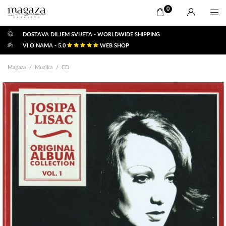
0
DOSTAVA DILJEM SVIJETA - WORLDWIDE SHIPPING
VI O NAMA - 5.0
WEB SHOP
Magaza
Muzika
CD