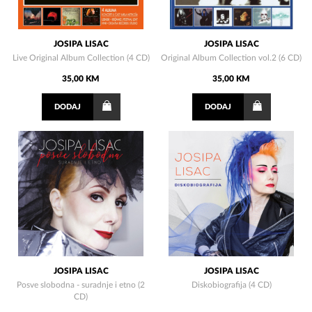
JOSIPA LISAC
JOSIPA LISAC
Live Original Album Collection (4 CD)
Original Album Collection vol.2 (6 CD)
35,00 KM
35,00 KM
DODAJ
DODAJ
JOSIPA LISAC
JOSIPA LISAC
Posve slobodna - suradnje i etno (2
Diskobiografija (4 CD)
CD)