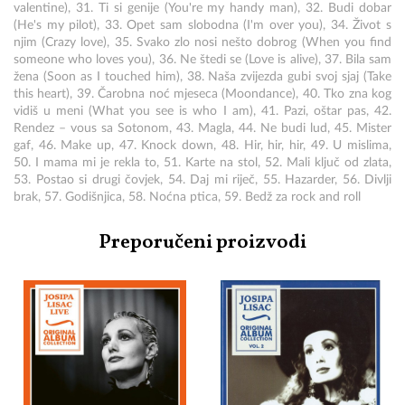
valentine), 31. Ti si genije (You're my handy man), 32. Budi dobar
(He's my pilot), 33. Opet sam slobodna (I'm over you), 34. Život s
njim (Crazy love), 35. Svako zlo nosi nešto dobrog (When you find
someone who loves you), 36. Ne štedi se (Love is alive), 37. Bila sam
žena (Soon as I touched him), 38. Naša zvijezda gubi svoj sjaj (Take
this heart), 39. Čarobna noć mjeseca (Moondance), 40. Tko zna kog
vidiš u meni (What you see is who I am), 41. Pazi, oštar pas, 42.
Rendez – vous sa Sotonom, 43. Magla, 44. Ne budi lud, 45. Mister
gaf, 46. Make up, 47. Knock down, 48. Hir, hir, hir, 49. U mislima,
50. I mama mi je rekla to, 51. Karte na stol, 52. Mali ključ od zlata,
53. Postao si drugi čovjek, 54. Daj mi riječ, 55. Hazarder, 56. Divlji
brak, 57. Godišnjica, 58. Noćna ptica, 59. Bedž za rock and roll
Preporučeni proizvodi