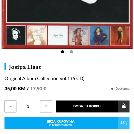
Original
Josipa Lisac
Album
Original Album Collection vol.1 (6 CD)
Collection
vol.1
35,00 KM /
17,90 €
Dostupno
(6
CD)
-
+
DODAJ U KORPU
BRZA KUPOVINA
PLAĆANJE POUZEĆEM