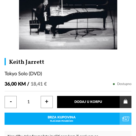
Tokyo
Keith Jarrett
Solo
Tokyo Solo (DVD)
(DVD)
36,00 KM /
18,41 €
Dostupno
-
+
DODAJ U KORPU
BRZA KUPOVINA
PLAĆANJE POUZEĆEM