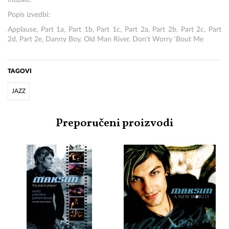
muzike.
Popis izvedbi:
Applause, Part 1a, Part 1b, Part 1c, Part 2a, Part 2b, Part 2c, Part
2d, Part 2e, Danny Boy, Old Man River, Don't Worry 'Bout Me
TAGOVI
JAZZ
Preporučeni proizvodi