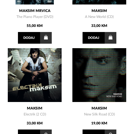
MAKSIM MRVICA
MAKSIM
The Piano Player (DVD)
A New World (CD)
55,00 KM
33,00 KM
DODAJ
DODAJ
MAKSIM
MAKSIM
Electrik (2 CD)
New Silk Road (CD)
33,00 KM
19,00 KM