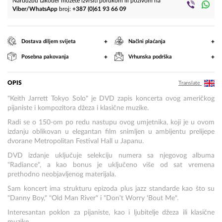
Narudžbu također možete izvršiti porukom ili pozivom na
Viber/WhatsApp
broj:
+387 (0)61 93 66 09
+
+
Dostava diljem svijeta
Načini plaćanja
+
+
Posebna pakovanja
Vrhunska podrška
OPIS
Translate
"Keith Jarrett Tokyo Solo" je DVD zapis koncerta ovog američkog
pijaniste i kompozitora džeza i klasične muzike.
Radi se o 150-om po redu nastupu ovog umjetnika, koji je u ovom
izdanju oblikovan u elegantan film snimljen u ambijentu prelijepe
dvorane Metropolitan Festival Hall u Japanu.
DVD izdanje uključuje selekciju numera sa njegovog albuma
"Radiance", a kao bonus je uključeno više od sat vremena
prethodno neobjavljenog materijala.
Sam koncert ima strukturu epizoda plus jazz standarde kao što su
"Danny Boy," "Old Man River" i "Don't Worry 'Bout Me".
Interesantan poklon za pijaniste, kao i ljubitelje džeza ili klasične