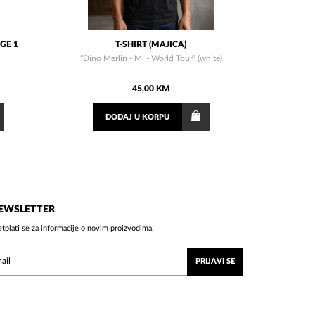
GE 1
T-SHIRT (MAJICA)
“Dino Merlin - Mi - World Tour” (white)
45,00 KM
DODAJ
U KORPU
EWSLETTER
etplati se za informacije o novim proizvodima.
PRIJAVI SE