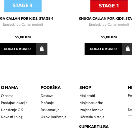
IGA CALLAN FOR KIDS, STAGE 4
KNJIGA CALLAN FOR KIDS, STA
Engleski po Callan metodi
Engleski po Callan metodi
55,00 KM
55,00 KM
DODAJ
U KORPU
DODAJ
U KORPU
O NAMA
PODRŠKA
SHOP
N
O nama
Dostava
Moj profil
Pr
Prodajne lokacije
Plaćanje
Moje narudžbe
Udruženje OK
Reklamacije
Izmjena lozinke
Novosti i blog
Uslovi korištenja
Učestala pitanja
KUPIKARTU.BA