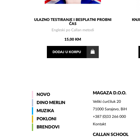
ULAZNO TESTIRANJE I BESPLATNI PROBNI
KNJ
ČAS
Engleski po Callan metodi
15,00 KM
DODAJ
U KORPU
MAGAZA D.O.O.
NOVO
Veliki ćurčiluk 20
DINO MERLIN
71000 Sarajevo, BiH
MUZIKA
+387 (0)33 266 000
POKLONI
Kontakt
BRENDOVI
CALLAN SCHOOL