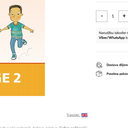
-
+
Narudžbu također m
Viber/WhatsApp
b
Dostava diljem
Posebna pakov
Translate