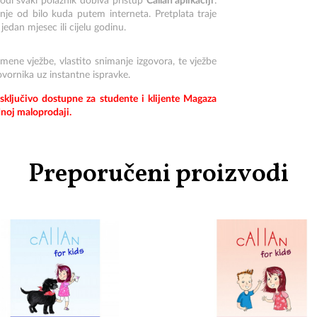
di svaki polaznik dobiva pristup
Callan aplikaciji
:
anje od bilo kuda putem interneta. Pretplata traje
edan mjesec ili cijelu godinu.
ismene vježbe, vlastito snimanje izgovora, te vježbe
ovornika uz instantne ispravke.
sključivo dostupne za studente i klijente Magaza
dnoj maloprodaji.
Preporučeni proizvodi