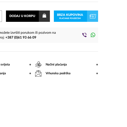
BRZA KUPOVINA
DODAJ U KORPU
PLAĆANJE POUZEĆEM
ožete izvršiti porukom ili pozivom na
roj:
+387 (0)61 93 66 09
+
+
 svijeta
Načini plaćanja
+
+
anja
Vrhunska podrška