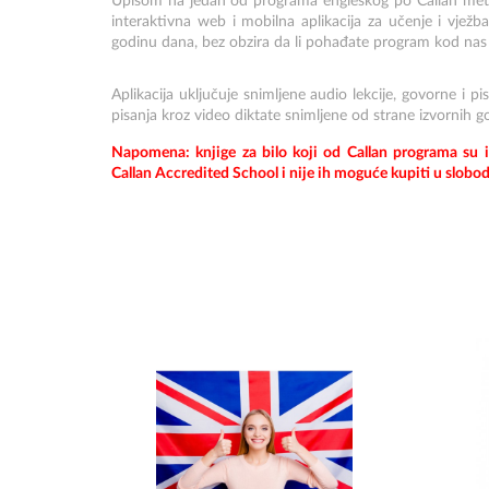
Upisom na jedan od programa engleskog po Callan meto
interaktivna web i mobilna aplikacija za učenje i vježb
godinu dana, bez obzira da li pohađate program kod nas j
Aplikacija uključuje snimljene audio lekcije, govorne i p
pisanja kroz video diktate snimljene od strane izvornih g
Napomena: knjige za bilo koji od Callan programa su i
Callan Accredited School i nije ih moguće kupiti u slobo