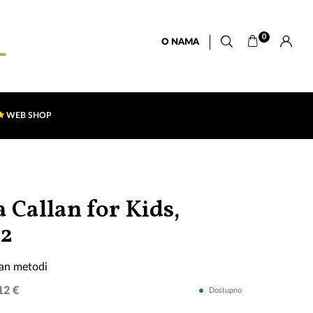
0
O NAMA
WEB SHOP
 Callan for Kids,
Engleski
 2
po
lan metodi
Callan
12 €
Dostupno
metodi