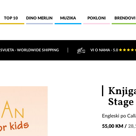
TOP 10
DINO MERLIN
MUZIKA
POKLONI
BRENDOVI
 SVIJETA - WORLDWIDE SHIPPING
VI O NAMA - 5.0
Knjiga
Stage
Engleski po Cal
55,00 KM /
28,