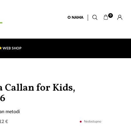
0
O NAMA
WEB SHOP
 Callan for Kids,
Engleski
 6
po
lan metodi
Callan
12 €
Nedostupno
metodi