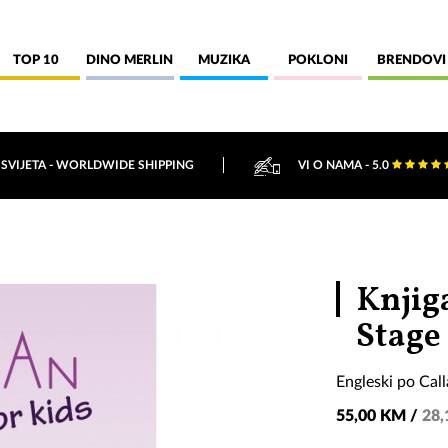
TOP 10
DINO MERLIN
MUZIKA
POKLONI
BRENDOVI
 SVIJETA - WORLDWIDE SHIPPING
VI O NAMA - 5.0
Knjiga
Stage
Engleski po Cal
55,00 KM /
28,