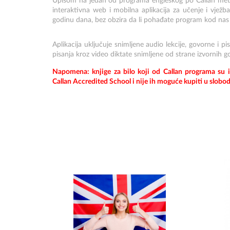
Upisom na jedan od programa engleskog po Callan meto
interaktivna web i mobilna aplikacija za učenje i vježb
godinu dana, bez obzira da li pohađate program kod nas j
Aplikacija uključuje snimljene audio lekcije, govorne i p
pisanja kroz video diktate snimljene od strane izvornih g
Napomena: knjige za bilo koji od Callan programa su i
Callan Accredited School i nije ih moguće kupiti u slobo