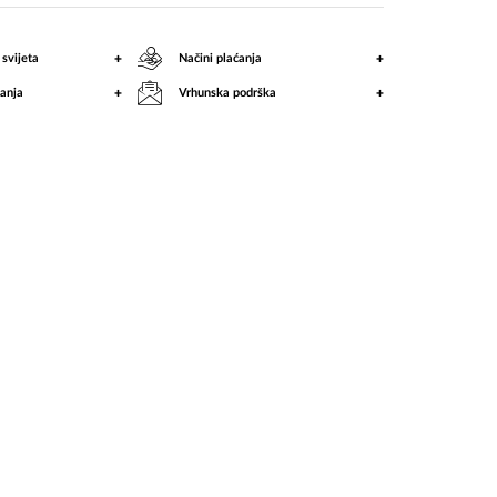
+
+
 svijeta
Načini plaćanja
+
+
anja
Vrhunska podrška