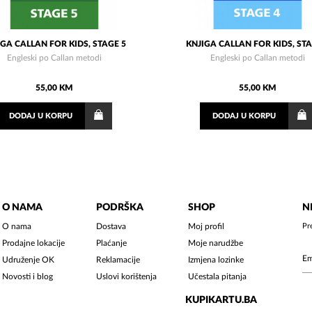
IGA CALLAN FOR KIDS, STAGE 5
KNJIGA CALLAN FOR KIDS, STA
Engleski po Callan metodi
Engleski po Callan metodi
55,00 KM
55,00 KM
DODAJ
U KORPU
DODAJ
U KORPU
O NAMA
PODRŠKA
SHOP
N
O nama
Dostava
Moj profil
Pr
Prodajne lokacije
Plaćanje
Moje narudžbe
Udruženje OK
Reklamacije
Izmjena lozinke
Novosti i blog
Uslovi korištenja
Učestala pitanja
KUPIKARTU.BA