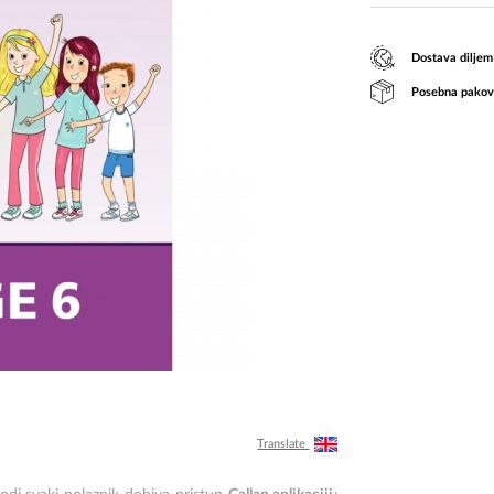
Dostava diljem
Posebna pakov
Translate