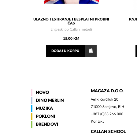
ULAZNO TESTIRANJE I BESPLATNI PROBNI
KNJ
ČAS
Engleski po Callan metodi
15,00 KM
DODAJ
U KORPU
MAGAZA D.O.O.
NOVO
Veliki ćurčiluk 20
DINO MERLIN
71000 Sarajevo, BiH
MUZIKA
+387 (0)33 266 000
POKLONI
Kontakt
BRENDOVI
CALLAN SCHOOL