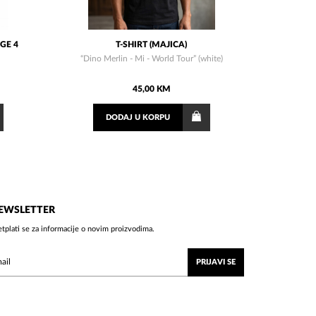
GE 4
T-SHIRT (MAJICA)
“Dino Merlin - Mi - World Tour” (white)
45,00 KM
DODAJ
U KORPU
EWSLETTER
etplati se za informacije o novim proizvodima.
PRIJAVI SE