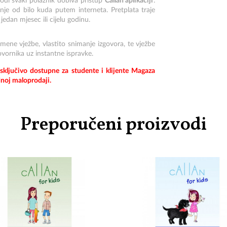
di svaki polaznik dobiva pristup
Callan aplikaciji
:
anje od bilo kuda putem interneta. Pretplata traje
edan mjesec ili cijelu godinu.
ismene vježbe, vlastito snimanje izgovora, te vježbe
ovornika uz instantne ispravke.
sključivo dostupne za studente i klijente Magaza
dnoj maloprodaji.
Preporučeni proizvodi