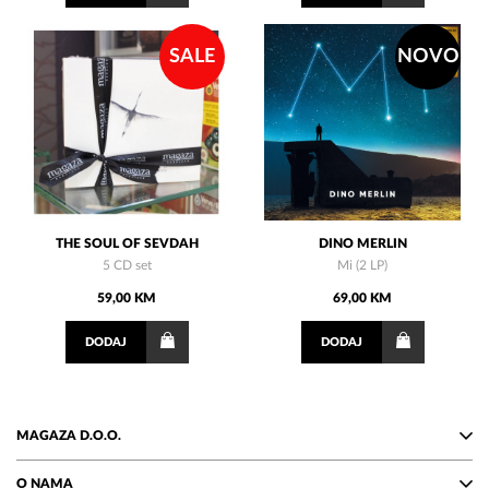
SALE
NOVO
THE SOUL OF SEVDAH
DINO MERLIN
5 CD set
Mi (2 LP)
59,00 KM
69,00 KM
DODAJ
DODAJ
MAGAZA D.O.O.
O NAMA