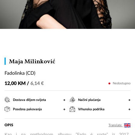
Fadolinka
Maja Milinković
(CD)
Fadolinka (CD)
12,00 KM /
6,14 €
Nedostupno
+
+
Dostava diljem svijeta
Načini plaćanja
+
+
Posebna pakovanja
Vrhunska podrška
OPIS
Translate
Kao i na prethodnom albumu ”Fado é sorte” iz 2017.,