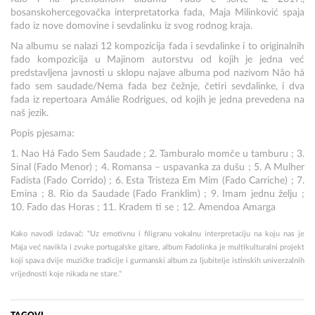
bosanskohercegovačka interpretatorka fada, Maja Milinković spaja
fado iz nove domovine i sevdalinku iz svog rodnog kraja.
Na albumu se nalazi 12 kompozicija fada i sevdalinke i to originalnih
fado kompozicija u Majinom autorstvu od kojih je jedna već
predstavljena javnosti u sklopu najave albuma pod nazivom Não há
fado sem saudade/Nema fada bez čežnje, četiri sevdalinke, i dva
fada iz repertoara Amálie Rodrigues, od kojih je jedna prevedena na
naš jezik.
Popis pjesama:
1. Nao Há Fado Sem Saudade ; 2. Tamburalo momče u tamburu ; 3.
Sinal (Fado Menor) ; 4. Romansa – uspavanka za dušu ; 5. A Mulher
Fadista (Fado Corrido) ; 6. Esta Tristeza Em Mim (Fado Carriche) ; 7.
Emina ; 8. Rio da Saudade (Fado Franklim) ; 9. Imam jednu želju ;
10. Fado das Horas ; 11. Kradem ti se ; 12. Amendoa Amarga
Kako navodi izdavač: "Uz emotivnu i filigranu vokalnu interpretaciju na koju nas je
Maja već navikla i zvuke portugalske gitare, album Fadolinka je multikulturalni projekt
koji spava dvije muzičke tradicije i gurmanski album za ljubitelje istinskih univerzalnih
vrijednosti koje nikada ne stare."