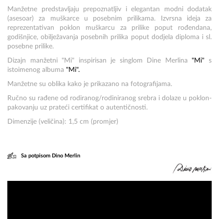
Manžetne predstavljaju prepoznatljiv i elegantan modni dodatak
(asesoar) za muškarce u posebnim prilikama. Izvrsna ideja za
reprezentativan poklon muškarcu za prilike poput rođendana,
godišnjice, obilježavanja posebnih prilika poput dodjela diploma i sl.
posebne prilike.
Dizajn manžetni "Mi" inspirisan je singlom Dine Merlina
"Mi"
s
istoimenog albuma
"Mi".
Manžetne su oblika kako je prikazano na fotografijama.
Ručno su rađene od rodiranog/rodiniranog srebra i dolaze u poklon-
pakovanju uz prateći certifikat o autentičnosti.
Dimenzije (veličina): 1,5 cm (promjer)
Sa potpisom Dino Merlin