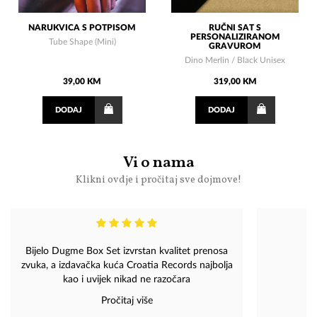
NARUKVICA S POTPISOM
RUČNI SAT S
PERSONALIZIRANOM
Tube Shape (Mini)
GRAVUROM
Dino Merlin / Black Unisex
39,00 KM
319,00 KM
DODAJ
DODAJ
Vi o nama
Klikni ovdje i pročitaj sve dojmove!
Bijelo Dugme Box Set izvrstan kvalitet prenosa
zvuka, a izdavačka kuća Croatia Records najbolja
kao i uvijek nikad ne razočara
Pročitaj više