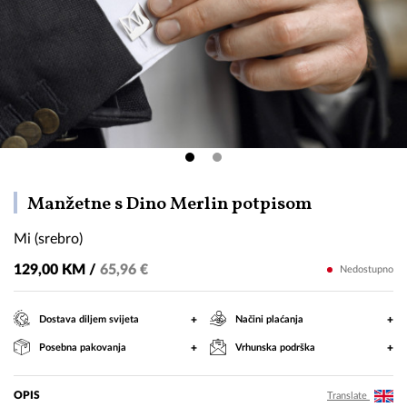
Mi
Manžetne s Dino Merlin potpisom
(srebro)
Mi (srebro)
129,00 KM /
65,96 €
Nedostupno
+
+
Dostava diljem svijeta
Načini plaćanja
+
+
Posebna pakovanja
Vrhunska podrška
OPIS
Translate