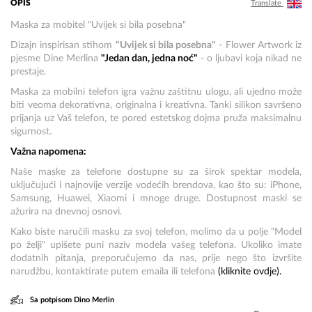
OPIS
Translate
Maska za mobitel "Uvijek si bila posebna"
Dizajn inspirisan stihom
"Uvijek si bila posebna"
- Flower Artwork iz
pjesme Dine Merlina
"Jedan dan, jedna noć"
- o ljubavi koja nikad ne
prestaje.
Maska za mobilni telefon igra važnu zaštitnu ulogu, ali ujedno može
biti veoma dekorativna, originalna i kreativna. Tanki silikon savršeno
prijanja uz Vaš telefon, te pored estetskog dojma pruža maksimalnu
sigurnost.
Važna napomena:
Naše maske za telefone dostupne su za širok spektar modela,
uključujući i najnovije verzije vodećih brendova, kao što su: iPhone,
Samsung, Huawei, Xiaomi i mnoge druge. Dostupnost maski se
ažurira na dnevnoj osnovi.
Kako biste naručili masku za svoj telefon, molimo da u polje "Model
po želji" upišete puni naziv modela vašeg telefona. Ukoliko imate
dodatnih pitanja, preporučujemo da nas, prije nego što izvršite
narudžbu, kontaktirate putem emaila ili telefona
(kliknite
ovdje
).
Sa potpisom Dino Merlin