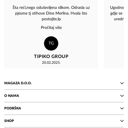
Šta reći,nego oduševljena slikom. Odrasla uz
Ugodno i p
pjesme tj stihove Dine Merlina. Hvala što
gdje se uv
postojite.lp
uredno 
izuzetno pro
Pročitaj više
spremno
Kupovina ka
a cijel
TG
potpunosti 
Atmosfera 
TIPIKO GROUP
svaku pos
20.02.2025.
MAGAZA D.O.O.
O NAMA
PODRŠKA
SHOP