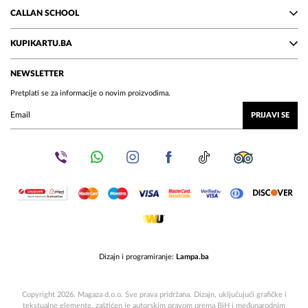
CALLAN SCHOOL
KUPIKARTU.BA
NEWSLETTER
Pretplati se za informacije o novim proizvodima.
PRIJAVI SE
Dizajn i programiranje:
Lampa.ba
Copyright 2026. Magaza d.o.o. Sve prava pridržana. Dizajn, uključujući grafičke i
tekstualne elemente, zaštićen je autorskim pravom prema BiH i međunarodnim