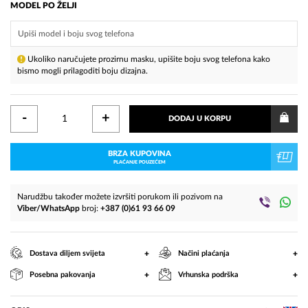
MODEL PO ŽELJI
Ukoliko naručujete prozirnu masku, upišite boju svog telefona kako
bismo mogli prilagoditi boju dizajna.
-
+
DODAJ U KORPU
BRZA KUPOVINA
PLAĆANJE POUZEĆEM
Narudžbu također možete izvršiti porukom ili pozivom na
Viber/WhatsApp
broj:
+387 (0)61 93 66 09
+
+
Dostava diljem svijeta
Načini plaćanja
+
+
Posebna pakovanja
Vrhunska podrška