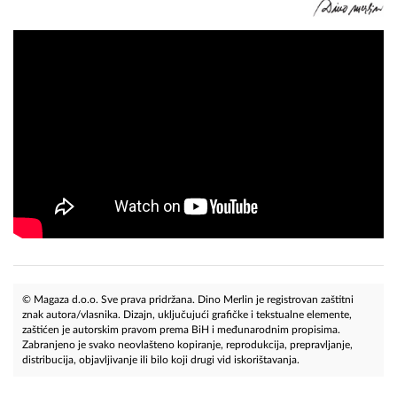
© Magaza d.o.o. Sve prava pridržana. Dino Merlin je registrovan zaštitni
znak autora/vlasnika. Dizajn, uključujući grafičke i tekstualne elemente,
zaštićen je autorskim pravom prema BiH i međunarodnim propisima.
Zabranjeno je svako neovlašteno kopiranje, reprodukcija, prepravljanje,
distribucija, objavljivanje ili bilo koji drugi vid iskorištavanja.