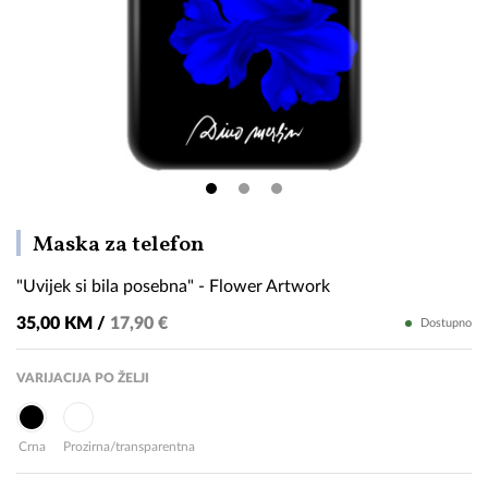
"Uvijek
Maska za telefon
si
"Uvijek si bila posebna" - Flower Artwork
bila
posebna"
35,00 KM /
17,90 €
Dostupno
-
Flower
VARIJACIJA PO ŽELJI
Artwork
Crna
Prozirna/transparentna