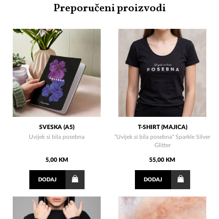
Preporučeni proizvodi
SVESKA (A5)
T-SHIRT (MAJICA)
Uvijek si bila posebna
"Uvijek si bila posebna" Sparkle Silver
Glitter
5,00 KM
55,00 KM
DODAJ
DODAJ