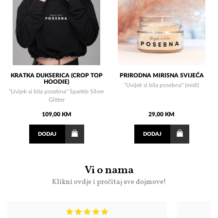
KRATKA DUKSERICA (CROP TOP
PRIRODNA MIRISNA SVIJEĆA
HOODIE)
"Uvijek si bila posebna" (midi)
"Uvijek si bila posebna" Sparkle Silver
Glitter
109,00 KM
29,00 KM
DODAJ
DODAJ
Vi o nama
Klikni ovdje i pročitaj sve dojmove!