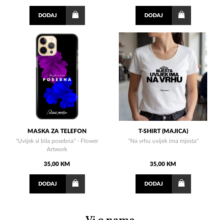
DODAJ
DODAJ
MASKA ZA TELEFON
T-SHIRT (MAJICA)
"Uvijek si bila posebna" - Flower
"Na vrhu uvijek ima mjesta"
Artwork
35,00 KM
35,00 KM
DODAJ
DODAJ