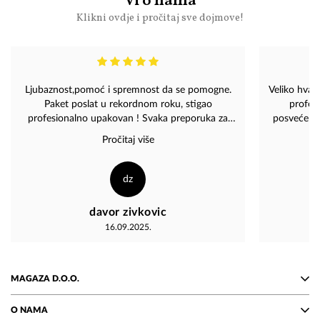
Vi o nama
Klikni ovdje i pročitaj sve dojmove!
Ljubaznost,pomoć i spremnost da se pomogne.
Veliko hval
Paket poslat u rekordnom roku, stigao
profesi
profesionalno upakovan ! Svaka preporuka za
posvećenos
Magazu!
Pročitaj više
dz
davor zivkovic
16.09.2025.
MAGAZA D.O.O.
O NAMA