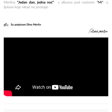
Merlina
"Jedan dan, jedna noć"
s albuma pod nazivom
"Mi"
- o
ljubavi koja nikad ne prestaje.
Sa potpisom Dino Merlin