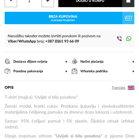
-
+
DODAJ U KORPU
BRZA KUPOVINA
PLAĆANJE POUZEĆEM
Narudžbu također možete izvršiti porukom ili pozivom na
Viber/WhatsApp
broj:
+387 (0)61 93 66 09
+
+
Dostava diljem svijeta
Načini plaćanja
+
+
Posebna pakovanja
Vrhunska podrška
OPIS
Translate
T-shirt (majica) "Uvijek si bila posebna"
Ženski model, kratki rukav. Protkana ljubavlju i visokokvalitetnim
materijalima češljanog pamuka za dnevnu dozu luksuza i udobnosti.
Sastav: 95% češljani pamuk i 5% elastin. Šljokice otisak (efekat
srebra).
Dizajn inspirisan stihom
"Uvijek si bila posebna"
iz pjesme Dine