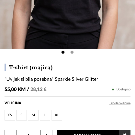
"Uvijek
T-shirt (majica)
si
"Uvijek si bila posebna" Sparkle Silver Glitter
bila
posebna"
55,00 KM /
28,12 €
Dostupno
Sparkle
Silver
VELIČINA
Tabela veličina
Glitter
XS
S
M
L
XL