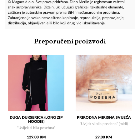
© Magaza d.o.o. Sve prava pridržana. Dino Merlin je registrovan zaštitni
znak autora/vlasnika. Dizajn, uključujući grafičke i tekstualne elemente,
zaštićen je autorskim pravom prema BiH i međunarodnim propisima.
Zabranjeno je svako neovlašteno kopiranje, reprodukcija, prepravljanje,
distribucija, objavljivanje ili bilo koji drugi vid iskorištavanja.
Preporučeni proizvodi
DUGA DUKSERICA (LONG ZIP
PRIRODNA MIRISNA SVIJEĆA
HOODIE)
"Uvijek si bila posebna" (midi)
"Uvijek si bila posebna"
129,00 KM
29,00 KM