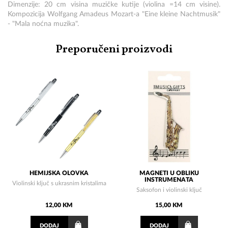
Dimenzije: 20 cm visina muzičke kutije (violina =14 cm visine).
Kompozicija Wolfgang Amadeus Mozart-a "Eine kleine Nachtmusik"
- "Mala noćna muzika".
Preporučeni proizvodi
HEMIJSKA OLOVKA
MAGNETI U OBLIKU
INSTRUMENATA
Violinski ključ s ukrasnim kristalima
Saksofon i violinski ključ
12,00 KM
15,00 KM
DODAJ
DODAJ