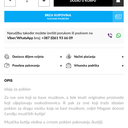
-
+
DODAJ U KORPU
BRZA KUPOVINA
PLAĆANJE POUZEĆEM
Narudžbu također možete izvršiti porukom ili pozivom na
Viber/WhatsApp
broj:
+387 (0)61 93 66 09
+
+
Dostava diljem svijeta
Načini plaćanja
+
+
Posebna pakovanja
Vrhunska podrška
OPIS
Ideja za poklon
Za sve one koji se bave muzikom, a žele imati originalne proizvode
koji uljepšavaju svakodnevnicu ili pak za one koji traže idealan
poklon za dragu osobu koja se bavi muzikom, svijet Magaze donosi
čaroliju muzičkih kutija!
Muzička kutija violina u crnom poklon pakovanju (kutiji).