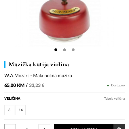
W.A.Mozart
Muzička kutija violina
-
W.A.Mozart - Mala noćna muzika
Mala
noćna
65,00 KM /
33,23 €
Dostupno
muzika
VELIČINA
Tabela veličina
8
14