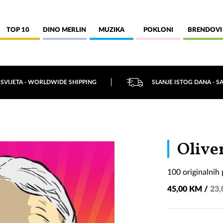
TOP 10
DINO MERLIN
MUZIKA
POKLONI
BRENDOVI
 SVIJETA - WORLDWIDE SHIPPING
SLANJE ISTOG DANA - S
Olive
100 originalnih
45,00 KM /
23,