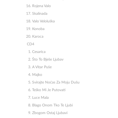
Rojena Valo
Skalinada
Valo Veloluška
Konoba
Karoca
CD4
Cesarica
Što To Bješe Ljubav
A Vitar Puše
Majko
Svirajte Noćas Za Moju Dušu
Teško Mi Je Putovati
Luce Mala
Blago Onom Tko Te Ljubi
Zbogom Ostaj Ljubavi