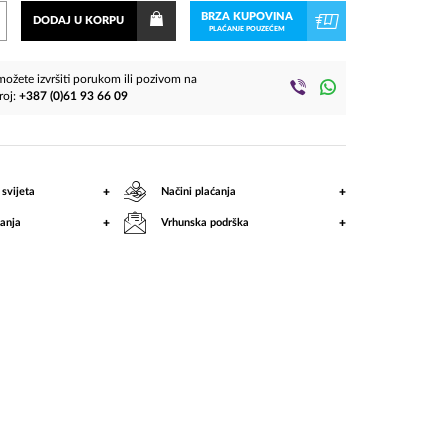
BRZA KUPOVINA
DODAJ U KORPU
PLAĆANJE POUZEĆEM
ožete izvršiti porukom ili pozivom na
roj:
+387 (0)61 93 66 09
+
+
 svijeta
Načini plaćanja
+
+
anja
Vrhunska podrška