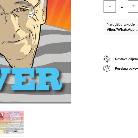
-
+
Narudžbu također m
Viber/WhatsApp
b
Dostava diljem
Posebna pakov