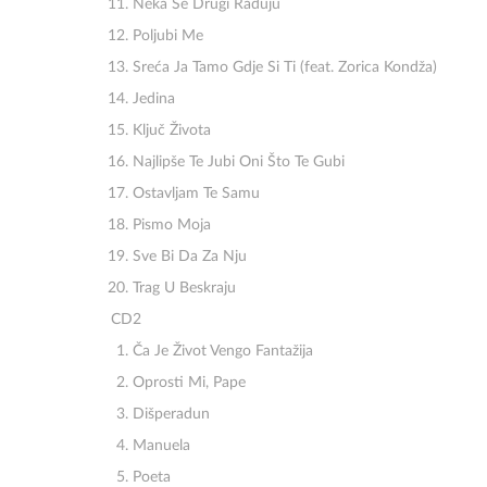
Neka Se Drugi Raduju
Poljubi Me
Sreća Ja Tamo Gdje Si Ti (feat. Zorica Kondža)
Jedina
Ključ Života
Najlipše Te Jubi Oni Što Te Gubi
Ostavljam Te Samu
Pismo Moja
Sve Bi Da Za Nju
Trag U Beskraju
CD2
Ča Je Život Vengo Fantažija
Oprosti Mi, Pape
Dišperadun
Manuela
Poeta