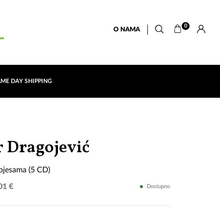
0
O NAMA
AME DAY SHIPPING
100
r Dragojević
originalnih
 pjesama (5 CD)
pjesama
01 €
Dostupno
(5
CD)