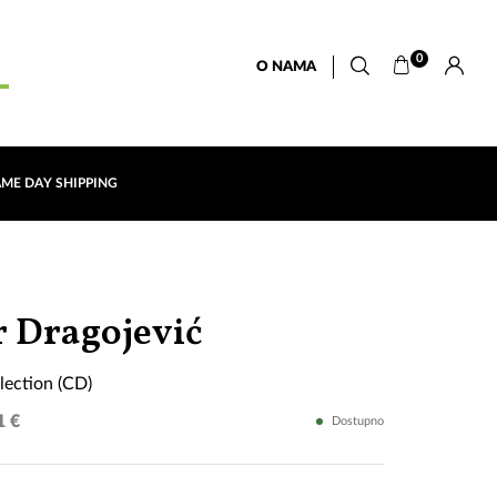
0
O NAMA
AME DAY SHIPPING
The
r Dragojević
Best
lection (CD)
Of
1 €
Dostupno
Collection
(CD)