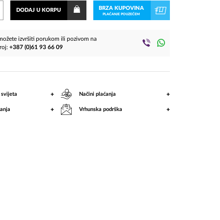
BRZA KUPOVINA
DODAJ U KORPU
PLAĆANJE POUZEĆEM
ožete izvršiti porukom ili pozivom na
roj:
+387 (0)61 93 66 09
+
+
 svijeta
Načini plaćanja
+
+
anja
Vrhunska podrška