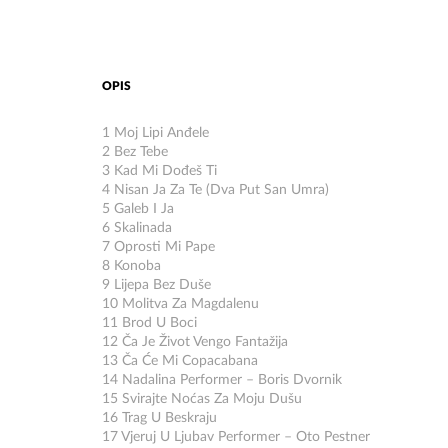
OPIS
1 Moj Lipi Anđele
2 Bez Tebe
3 Kad Mi Dođeš Ti
4 Nisan Ja Za Te (Dva Put San Umra)
5 Galeb I Ja
6 Skalinada
7 Oprosti Mi Pape
8 Konoba
9 Lijepa Bez Duše
10 Molitva Za Magdalenu
11 Brod U Boci
12 Ča Je Život Vengo Fantažija
13 Ča Će Mi Copacabana
14 Nadalina Performer – Boris Dvornik
15 Svirajte Noćas Za Moju Dušu
16 Trag U Beskraju
17 Vjeruj U Ljubav Performer – Oto Pestner