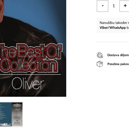
-
+
Narudžbu također m
Viber/WhatsApp
b
Dostava diljem
Posebna pakov