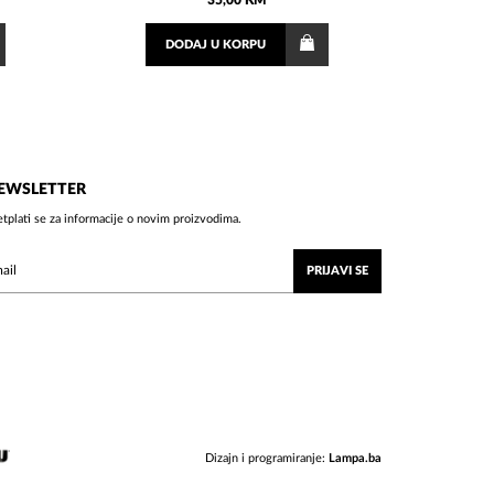
35,00 KM
DODAJ
U KORPU
EWSLETTER
etplati se za informacije o novim proizvodima.
PRIJAVI SE
Dizajn i programiranje:
Lampa.ba