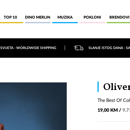
TOP 10
DINO MERLIN
MUZIKA
POKLONI
BRENDOVI
 SVIJETA - WORLDWIDE SHIPPING
SLANJE ISTOG DANA - S
Olive
The Best Of Col
19,00 KM /
9,7