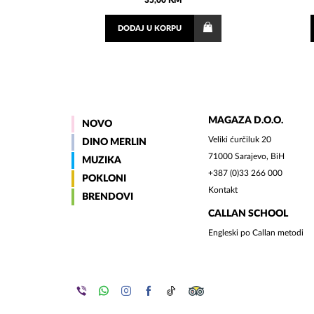
35,00 KM
DODAJ
U KORPU
MAGAZA D.O.O.
NOVO
Veliki ćurčiluk 20
DINO MERLIN
71000 Sarajevo, BiH
MUZIKA
+387 (0)33 266 000
POKLONI
Kontakt
BRENDOVI
CALLAN SCHOOL
Engleski po Callan metodi