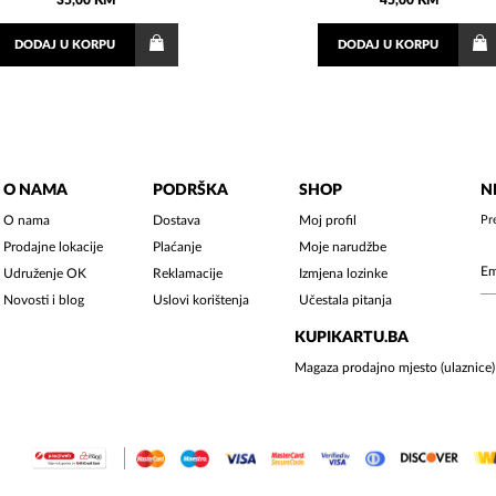
35,00 KM
45,00 KM
DODAJ
U KORPU
DODAJ
U KORPU
O NAMA
PODRŠKA
SHOP
N
O nama
Dostava
Moj profil
Pr
Prodajne lokacije
Plaćanje
Moje narudžbe
Udruženje OK
Reklamacije
Izmjena lozinke
Novosti i blog
Uslovi korištenja
Učestala pitanja
KUPIKARTU.BA
Magaza prodajno mjesto (ulaznice)