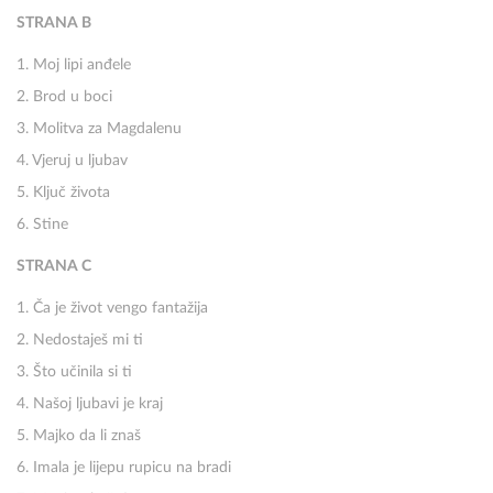
STRANA B
1. Moj lipi anđele
2. Brod u boci
3. Molitva za Magdalenu
4. Vjeruj u ljubav
5. Ključ života
6. Stine
STRANA C
1. Ča je život vengo fantažija
2. Nedostaješ mi ti
3. Što učinila si ti
4. Našoj ljubavi je kraj
5. Majko da li znaš
6. Imala je lijepu rupicu na bradi