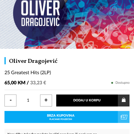
25
Oliver Dragojević
Greatest
25 Greatest Hits (2LP)
Hits
(2LP)
65,00 KM /
33,23 €
Dostupno
-
+
DODAJ U KORPU
BRZA KUPOVINA
PLAĆANJE POUZEĆEM