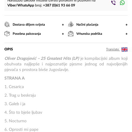
Narudžbu također možete izvršiti porukom ili pozivom na
Viber/WhatsApp
broj:
+387 (0)61 93 66 09
+
+
Dostava diljem svijeta
Načini plaćanja
+
+
Posebna pakovanja
Vrhunska podrška
OPIS
Translate
Oliver Dragojević – 25 Greatest Hits (LP)
je kompilacijski album koji
obuhvata najljepše i najpoznatije pjesme jednog od najvoljenijih
pjevača s prostora bivše Jugoslavije.
STRANA A
1. Cesarica
2. Trag u beskraju
3. Galeb i ja
4. Što to bješe ljubav
5. Nocturno
6. Oprosti mi pape