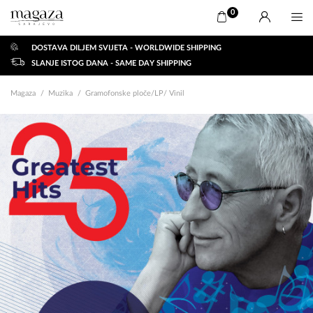
0
DOSTAVA DILJEM SVIJETA - WORLDWIDE SHIPPING
SLANJE ISTOG DANA - SAME DAY SHIPPING
Magaza
Muzika
Gramofonske ploče/LP/ Vinil