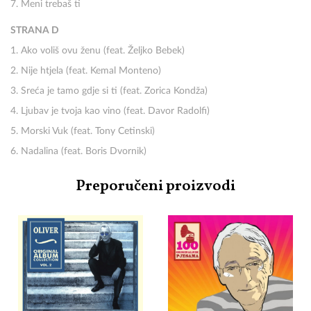
7. Meni trebaš ti
STRANA D
1. Ako voliš ovu ženu (feat. Željko Bebek)
2. Nije htjela (feat. Kemal Monteno)
3. Sreća je tamo gdje si ti (feat. Zorica Kondža)
4. Ljubav je tvoja kao vino (feat. Davor Radolfi)
5. Morski Vuk (feat. Tony Cetinski)
6. Nadalina (feat. Boris Dvornik)
Preporučeni proizvodi