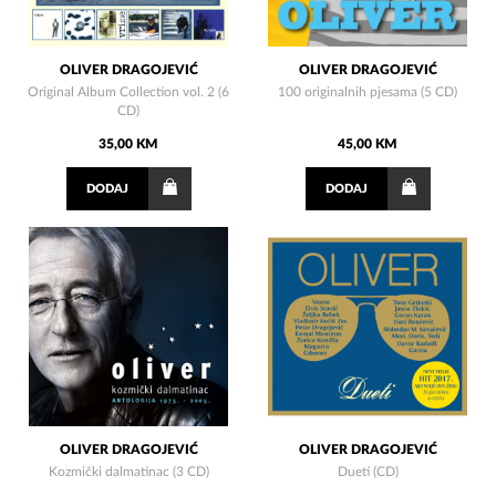
OLIVER DRAGOJEVIĆ
OLIVER DRAGOJEVIĆ
Original Album Collection vol. 2 (6
100 originalnih pjesama (5 CD)
CD)
35,00 KM
45,00 KM
DODAJ
DODAJ
OLIVER DRAGOJEVIĆ
OLIVER DRAGOJEVIĆ
Kozmički dalmatinac (3 CD)
Dueti (CD)