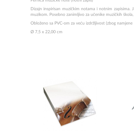
Pernica muzičke note (notni zapis)
Dizajn inspirisan muzičkim notama i notnim zapisima. Ja
muzikom. Posebno zanimljivo za učenike muzičkih škola, 
Obloženo sa PVC-om za veću izdržljivost (zbog namjene 
Ø 7,5 x 22,00 cm