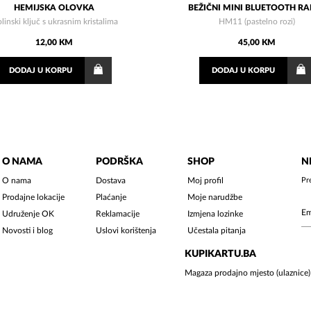
HEMIJSKA OLOVKA
BEŽIČNI MINI BLUETOOTH R
olinski ključ s ukrasnim kristalima
HM11 (pastelno rozi)
12,00 KM
45,00 KM
DODAJ
U KORPU
DODAJ
U KORPU
O NAMA
PODRŠKA
SHOP
N
O nama
Dostava
Moj profil
Pr
Prodajne lokacije
Plaćanje
Moje narudžbe
Udruženje OK
Reklamacije
Izmjena lozinke
Novosti i blog
Uslovi korištenja
Učestala pitanja
KUPIKARTU.BA
Magaza prodajno mjesto (ulaznice)