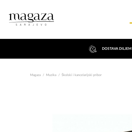
DOSTAVA DILJEM
Magaza
Muzika
Školski i kancelarijski pribor