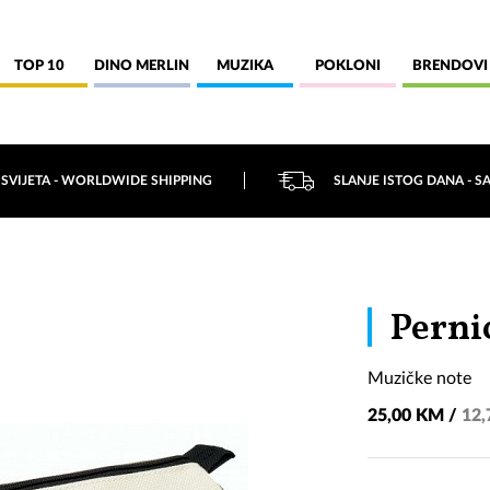
TOP 10
DINO MERLIN
MUZIKA
POKLONI
BRENDOVI
 SVIJETA - WORLDWIDE SHIPPING
SLANJE ISTOG DANA - S
Perni
Muzičke note
25,00 KM /
12,