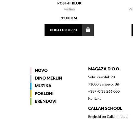
POST-IT BLOK
Violina
Vi
12,00 KM
DODAJ
U KORPU
MAGAZA D.O.O.
NOVO
Veliki ćurčiluk 20
DINO MERLIN
71000 Sarajevo, BiH
MUZIKA
+387 (0)33 266 000
POKLONI
Kontakt
BRENDOVI
CALLAN SCHOOL
Engleski po Callan metodi