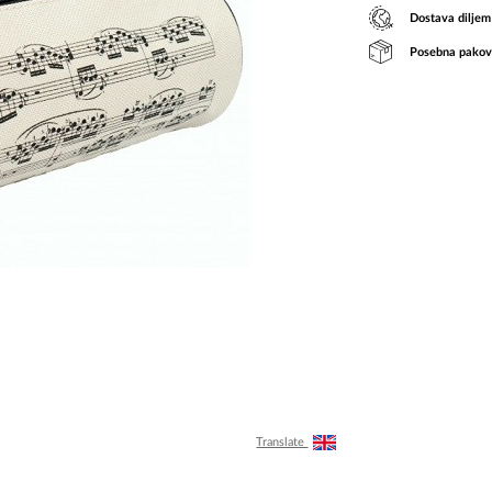
Dostava diljem
Posebna pakov
Translate