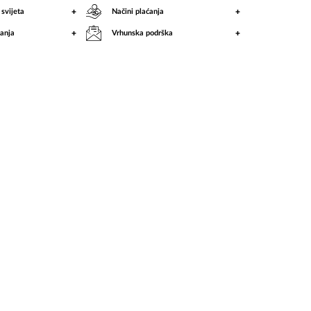
+
+
 svijeta
Načini plaćanja
+
+
anja
Vrhunska podrška