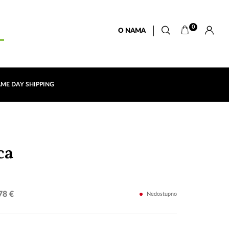
0
O NAMA
AME DAY SHIPPING
Muzičke
ca
note
78 €
Nedostupno