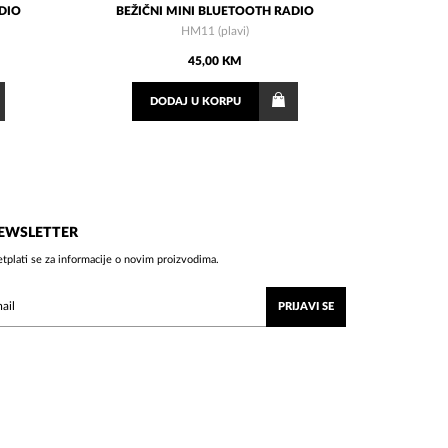
ADIO
BEŽIČNI MINI BLUETOOTH RADIO
HM11 (plavi)
45,00 KM
DODAJ
U KORPU
EWSLETTER
etplati se za informacije o novim proizvodima.
PRIJAVI SE