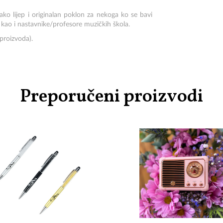
ko lijep i originalan poklon za nekoga ko se bavi
kao i nastavnike/profesore muzičkih škola.
proizvoda).
Preporučeni proizvodi