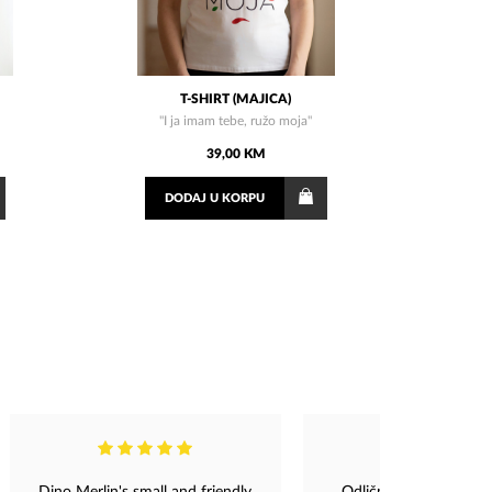
T-SHIRT (MAJICA)
"I ja imam tebe, ružo moja"
39,00 KM
DODAJ
U KORPU