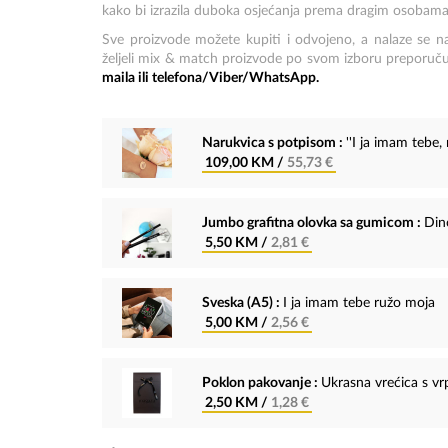
kako bi izrazila duboka osjećanja prema dragim osobama
Sve proizvode možete kupiti i odvojeno, a nalaze se n
željeli mix & match proizvode po svom izboru preporuč
maila ili telefona/Viber/WhatsApp.
Narukvica s potpisom :
''I ja imam tebe,
109,00 KM /
55,73 €
Jumbo grafitna olovka sa gumicom :
Din
5,50 KM /
2,81 €
Sveska (A5) :
I ja imam tebe ružo moja
5,00 KM /
2,56 €
Poklon pakovanje :
Ukrasna vrećica s v
2,50 KM /
1,28 €