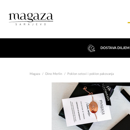
DOSTAVA DILJEM
Magaza
Dino Merlin
Poklon setovi i poklon pakovanja