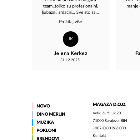
Želim da pohvalim Magaza
Brzi i 
team..toliko su profesionalni,
manje o
ljubazni, srdačni... Sve što sam
poručila brzo mi je stiglo,
Pročitaj više
proizvodi su im kvalitetni, ljepo
upakovani. Najbolje iskustvo u
kupovini, vjerujte mi. Svakom bi
JK
preporučila da posjeti Magaza
shop. Moja iskustva su toliko
Jelena Kerkez
F
pozitiva, da ću ih i lično posjetiti
31.12.2025.
kad budem i Sarajevu. Sve
pohvale, najiskrenije.
MAGAZA D.O.O.
NOVO
Veliki ćurčiluk 20
DINO MERLIN
71000 Sarajevo, BiH
MUZIKA
+387 (0)33 266 000
POKLONI
Kontakt
BRENDOVI