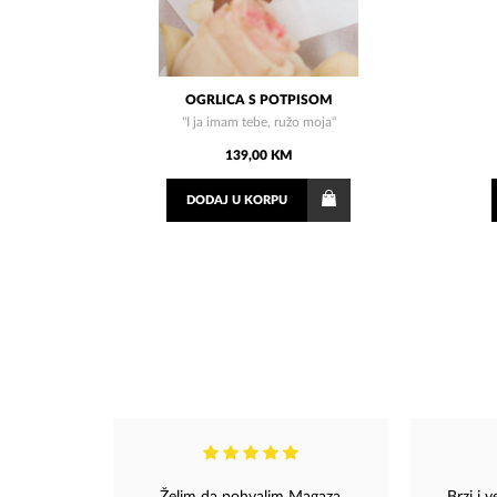
OGRLICA S POTPISOM
''I ja imam tebe, ružo moja''
139,00 KM
DODAJ
U KORPU