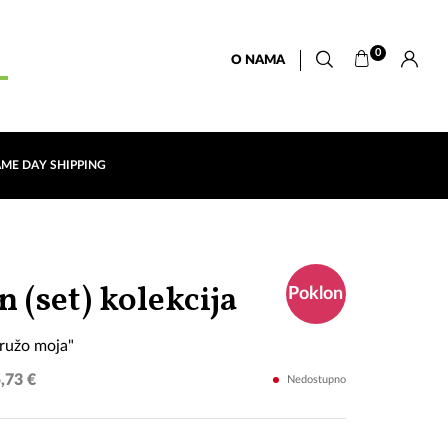
0
O NAMA
AME DAY SHIPPING
"I
 (set) kolekcija
Poklon
ja
 ružo moja"
imam
,73 €
Nedostupno
tebe,
ružo