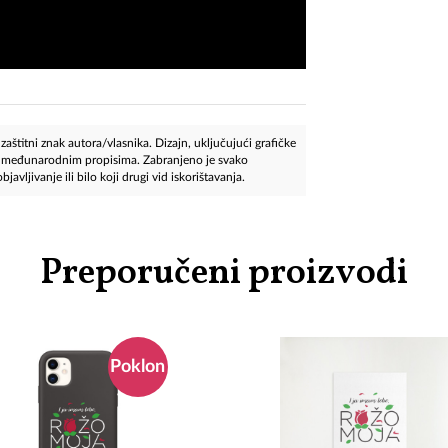
aštitni znak autora/vlasnika. Dizajn, uključujući grafičke
 i međunarodnim propisima. Zabranjeno je svako
javljivanje ili bilo koji drugi vid iskorištavanja.
Preporučeni proizvodi
Poklon