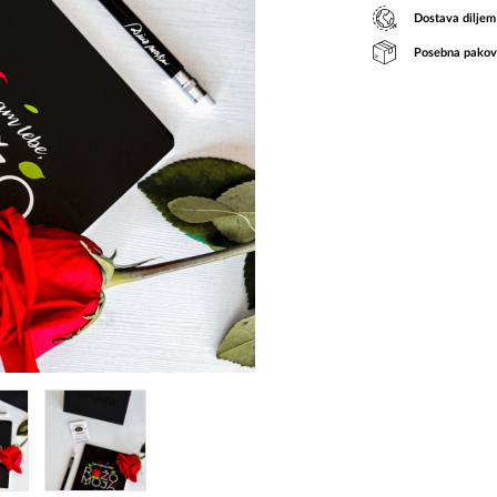
Dostava diljem
Posebna pakov