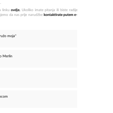
.
a linku
ovdje.
Ukoliko imate pitanja ili biste radije
ujemo da nas prije narudžbe
kontaktirate putem e-
 ružo moja''
o Merlin
rpcom