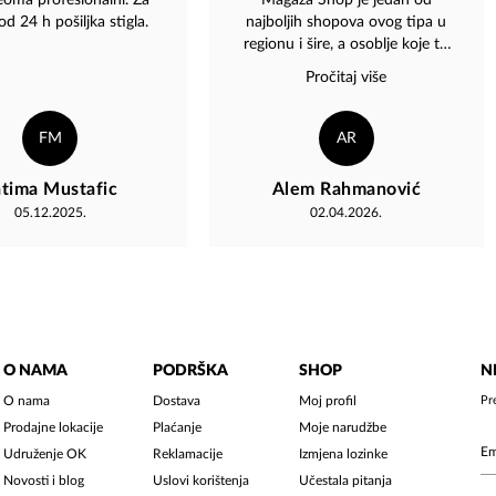
veoma profesionalni. Za
​Magaza Shop je jedan od
d 24 h pošiljka stigla.
najboljih shopova ovog tipa u
regionu i šire, a osoblje koje tu
radi je definitivno best of the
Pročitaj više
best. Najljubaznija i
najorganizovanija ekipa koju sam
sreo u zadnje vrijeme. Od pomoći
FM
AR
su za apsolutno sve, brzi su i
nevjerovatno prijatni. Svaka čast,
atima Mustafic
Alem Rahmanović
čista desetka za uslugu!
05.12.2025.
02.04.2026.
O NAMA
PODRŠKA
SHOP
N
O nama
Dostava
Moj profil
Pr
Prodajne lokacije
Plaćanje
Moje narudžbe
Udruženje OK
Reklamacije
Izmjena lozinke
Novosti i blog
Uslovi korištenja
Učestala pitanja