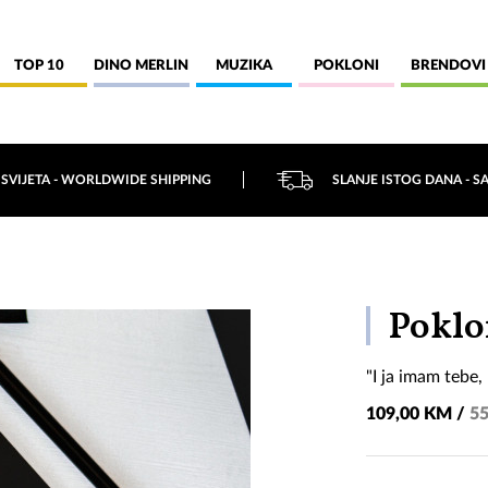
TOP 10
DINO MERLIN
MUZIKA
POKLONI
BRENDOVI
 SVIJETA - WORLDWIDE SHIPPING
SLANJE ISTOG DANA - S
Poklon
"I ja imam tebe,
109,00 KM /
55