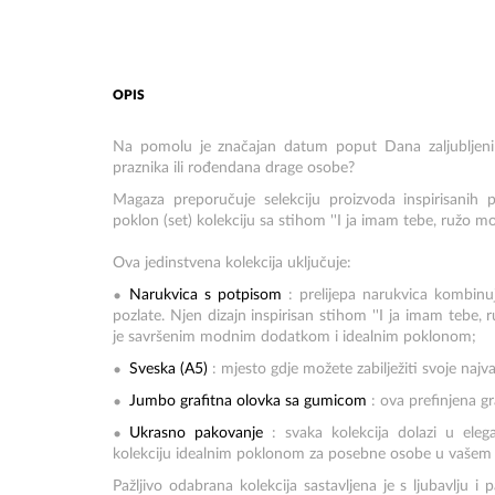
OPIS
Na pomolu je značajan datum poput Dana zaljubljenih 
praznika ili rođendana drage osobe?
Magaza preporučuje selekciju proizvoda inspirisanih
poklon (set) kolekciju sa stihom ''I ja imam tebe, ružo moj
Ova jedinstvena kolekcija uključuje:
Narukvica s potpisom
: prelijepa narukvica kombinuj
pozlate. Njen dizajn inspirisan stihom ''I ja imam tebe, 
je savršenim modnim dodatkom i idealnim poklonom;
Sveska (A5)
: mjesto gdje možete zabilježiti svoje najva
Jumbo grafitna olovka sa gumicom
: ova prefinjena g
Ukrasno pakovanje
: svaka kolekcija dolazi u eleg
kolekciju idealnim poklonom za posebne osobe u vašem 
Pažljivo odabrana kolekcija sastavljena je s ljubavlju 