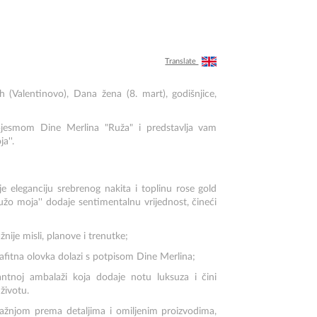
Translate
(Valentinovo), Dana žena (8. mart), godišnjice,
 pjesmom Dine Merlina "Ruža" i predstavlja vam
a''.
e eleganciju srebrenog nakita i toplinu rose gold
ružo moja'' dodaje sentimentalnu vrijednost, čineći
žnije misli, planove i trenutke;
rafitna olovka dolazi s potpisom Dine Merlina;
antnoj ambalaži koja dodaje notu luksuza i čini
životu.
i pažnjom prema detaljima i omiljenim proizvodima,