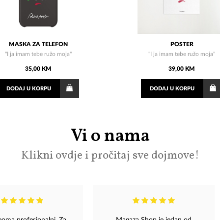
MASKA ZA TELEFON
POSTER
"I ja imam tebe ružo moja"
"I ja imam tebe ružo moja"
35,00 KM
39,00 KM
DODAJ
U KORPU
DODAJ
U KORPU
Vi o nama
Klikni ovdje i pročitaj sve dojmove!