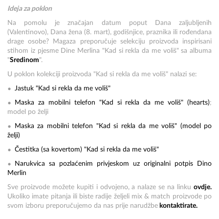
Ideja za poklon
Na pomolu je značajan datum poput Dana zaljubljenih
(Valentinovo), Dana žena (8. mart), godišnjice, praznika ili rođendana
drage osobe? Magaza preporučuje selekciju proizvoda inspirisani
stihom iz pjesme Dine Merlina "Kad si rekla da me voliš" sa albuma
"
Sredinom
".
U poklon kolekciji proizvoda "Kad si rekla da me voliš" nalazi se:
Jastuk "Kad si rekla da me voliš"
Maska za mobilni telefon "Kad si rekla da me voliš" (hearts)
;
model po želji
Maska za mobilni telefon "Kad si rekla da me voliš" (model po
želji)
Čestitka (sa kovertom) "Kad si rekla da me voliš"
Narukvica sa pozlaćenim privjeskom uz originalni potpis Dino
Merlin
Sve proizvode možete kupiti i odvojeno, a nalaze se na linku
ovdje.
Ukoliko imate pitanja ili biste radije željeli mix & match proizvode po
svom izboru preporučujemo da nas prije narudžbe
kontaktirate.