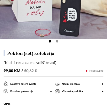
"Kad
Poklon (set) kolekcija
si
"Kad si rekla da me voliš" (maxi)
rekla
da
99,00 KM /
50,62 €
Nedostupno
me
voliš"
+
+
Dostava diljem svijeta
Načini plaćanja
(maxi)
+
+
Posebna pakovanja
Vrhunska podrška
OPIS