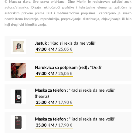
© Magaza d.o.o. Sve prava pridržana. Dino Merlin je registrovan zaštitni znak
autora/vlasnika. Dizajn, uključujući grafičke i tekstualne elemente, zaštićen je
autorskim pravom prema BiH i međunarodnim propisima. Zabranjeno je svako
neovlašteno kopiranje, reprodukcija, prepravljanje, distribucija, objavljivanje ili bilo
koji drugi vid iskorištavanja.
Jastuk :
"Kad si rekla da me voliš"
49,00 KM /
25,05 €
Narukvica sa potpisom (red) :
"Dođi"
49,00 KM /
25,05 €
Maska za telefon :
"Kad si rekla da me voliš"
(hearts)
35,00 KM /
17,90 €
Maska za telefon :
"Kad si rekla da me voliš"
35,00 KM /
17,90 €