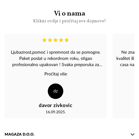
Vi o nama
Klikni ovdje i pročitaj sve dojmove!
Ljubaznost,pomoć i spremnost da se pomogne.
Ne znam sta bih ocjenila sa vecom ocjeno
Paket poslat u rekordnom roku, stigao
kvalitet ili uslug
profesionalno upakovan ! Svaka preporuka za
casa na mojoj adr
Magazu!
narucila. 
Pročitaj više
ljudi
dz
davor zivkovic
16.09.2025.
MAGAZA D.O.O.