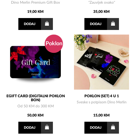
Dino Merlin Premium Gift Box
"Zauvijek ovako"
19,00 KM
35,00 KM
DODAJ
DODAJ
Poklon
EGIFT CARD (DIGITALNI POKLON
POKLON (SET) 4 U 1
BON)
Sveske s potpisom Dino Merlin
Od 50 KM do 300 KM
50,00 KM
15,00 KM
DODAJ
DODAJ