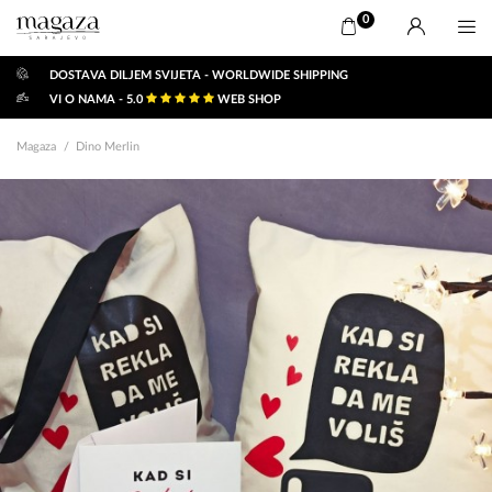
0
DOSTAVA DILJEM SVIJETA - WORLDWIDE SHIPPING
VI O NAMA - 5.0
WEB SHOP
Magaza
Dino Merlin