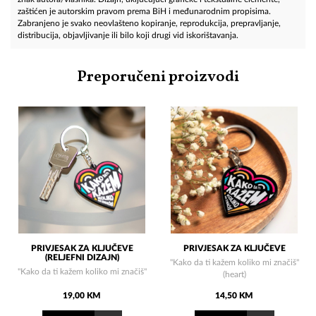
zaštićen je autorskim pravom prema BiH i međunarodnim propisima.
Zabranjeno je svako neovlašteno kopiranje, reprodukcija, prepravljanje,
distribucija, objavljivanje ili bilo koji drugi vid iskorištavanja.
Preporučeni proizvodi
PRIVJESAK ZA KLJUČEVE
PRIVJESAK ZA KLJUČEVE
(RELJEFNI DIZAJN)
"Kako da ti kažem koliko mi značiš"
"Kako da ti kažem koliko mi značiš"
(heart)
19,00 KM
14,50 KM