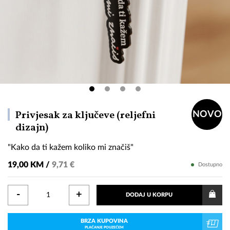
Privjesak za ključeve (reljefni
NOVO
"Kako
dizajn)
da
"Kako da ti kažem koliko mi značiš"
ti
kažem
19,00 KM /
9,71 €
Dostupno
koliko
mi
-
+
DODAJ U KORPU
značiš"
BRZA KUPOVINA
PLAĆANJE POUZEĆEM