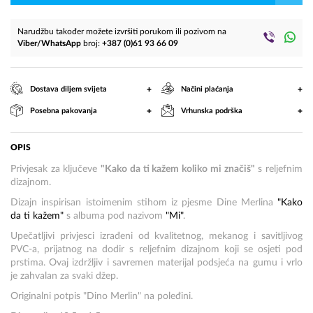
Narudžbu također možete izvršiti porukom ili pozivom na
Viber/WhatsApp
broj:
+387 (0)61 93 66 09
+
+
Dostava diljem svijeta
Načini plaćanja
+
+
Posebna pakovanja
Vrhunska podrška
OPIS
Privjesak za ključeve
"Kako da ti kažem koliko mi značiš"
s reljefnim
dizajnom.
Dizajn inspirisan istoimenim stihom iz pjesme Dine Merlina
"Kako
da ti kažem"
s albuma pod nazivom
"Mi"
.
Upečatljivi privjesci izrađeni od kvalitetnog, mekanog i savitljivog
PVC-a, prijatnog na dodir s reljefnim dizajnom koji se osjeti pod
prstima. Ovaj izdržljiv i savremen materijal podsjeća na gumu i vrlo
je zahvalan za svaki džep.
Originalni potpis "Dino Merlin" na poleđini.