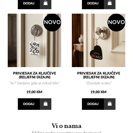
DODAJ
DODAJ
NOVO
NOVO
PRIVJESAK ZA KLJUČEVE
PRIVJESAK ZA KLJUČEVE
(RELJEFNI DIZAJN)
(RELJEFNI DIZAJN)
"Je l' Sarajevo gdje je nekad bilo"
“Zauvijek ovako”
19,00 KM
19,00 KM
DODAJ
DODAJ
Vi o nama