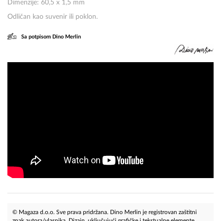
Dimenzije: 60,5 x 1,5 mm
Odličan kao suvenir ili poklon.
Sa potpisom Dino Merlin
© Magaza d.o.o. Sve prava pridržana. Dino Merlin je registrovan zaštitni
znak autora/vlasnika. Dizajn, uključujući grafičke i tekstualne elemente,