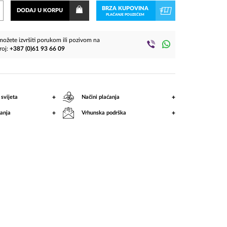
(2
BRZA KUPOVINA
DODAJ U KORPU
PLAĆANJE POUZEĆEM
CD)
ožete izvršiti porukom ili pozivom na
roj:
+387 (0)61 93 66 09
+
+
 svijeta
Načini plaćanja
+
+
anja
Vrhunska podrška