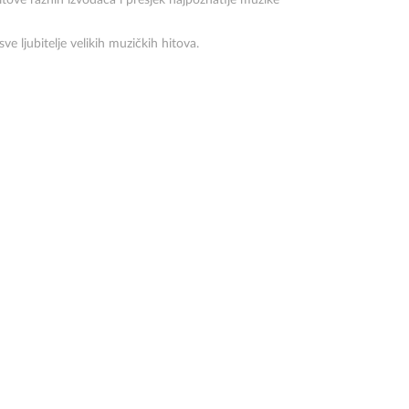
tove raznih izvođača i presjek najpoznatije muzike
ve ljubitelje velikih muzičkih hitova.