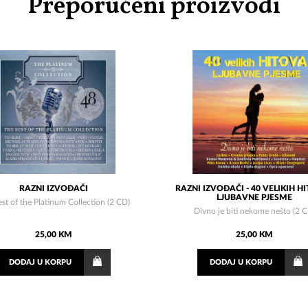
Preporučeni proizvodi
RAZNI IZVOĐAČI
RAZNI IZVOĐAČI - 40 VELIKIH HI
LJUBAVNE PJESME
st of the Platinum Collection (2 CD)
Divno je biti nekome nešto (2 
25,00 KM
25,00 KM
DODAJ
U KORPU
DODAJ
U KORPU