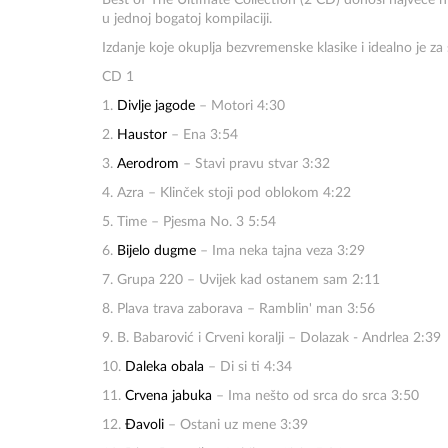
Best of The Ultimate Collection (2 CD) donosi najveće hi
u jednoj bogatoj kompilaciji.
Izdanje koje okuplja bezvremenske klasike i idealno je za s
CD 1
1.
Divlje jagode
– Motori 4:30
2.
Haustor
– Ena 3:54
3.
Aerodrom
– Stavi pravu stvar 3:32
4. Azra – Klinček stoji pod oblokom 4:22
5. Time – Pjesma No. 3 5:54
6.
Bijelo dugme
– Ima neka tajna veza 3:29
7. Grupa 220 – Uvijek kad ostanem sam 2:11
8. Plava trava zaborava – Ramblin' man 3:56
9. B. Babarović i Crveni koralji – Dolazak - Andrlea 2:39
10.
Daleka obala
– Di si ti 4:34
11.
Crvena jabuka
– Ima nešto od srca do srca 3:50
12.
Đavoli
– Ostani uz mene 3:39