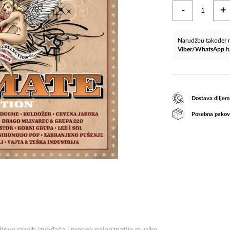
-
+
Narudžbu također m
Viber/WhatsApp
b
Dostava diljem
Posebna pakov