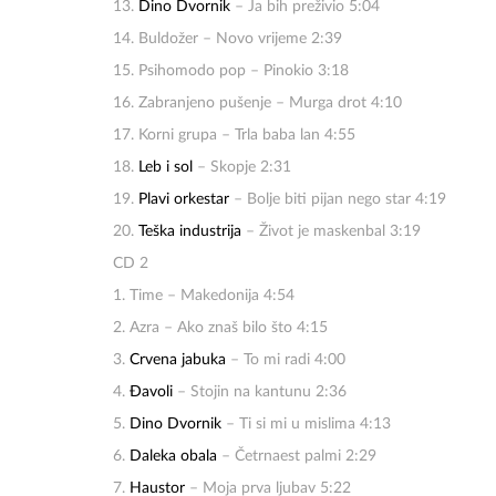
13.
Dino Dvornik
– Ja bih preživio 5:04
14. Buldožer – Novo vrijeme 2:39
15. Psihomodo pop – Pinokio 3:18
16. Zabranjeno pušenje – Murga drot 4:10
17. Korni grupa – Trla baba lan 4:55
18.
Leb i sol
– Skopje 2:31
19.
Plavi orkestar
– Bolje biti pijan nego star 4:19
20.
Teška industrija
– Život je maskenbal 3:19
CD 2
1. Time – Makedonija 4:54
2. Azra – Ako znaš bilo što 4:15
3.
Crvena jabuka
– To mi radi 4:00
4.
Đavoli
– Stojin na kantunu 2:36
5.
Dino Dvornik
– Ti si mi u mislima 4:13
6.
Daleka obala
– Četrnaest palmi 2:29
7.
Haustor
– Moja prva ljubav 5:22