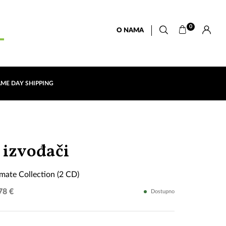
0
O NAMA
AME DAY SHIPPING
Best
 izvođači
of
imate Collection (2 CD)
The
78 €
Dostupno
Ultimate
Collection