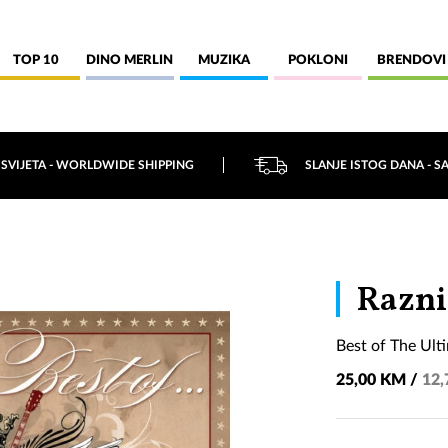
TOP 10
DINO MERLIN
MUZIKA
POKLONI
BRENDOVI
 SVIJETA - WORLDWIDE SHIPPING
SLANJE ISTOG DANA - S
Razni
Best of The Ult
25,00 KM /
12,