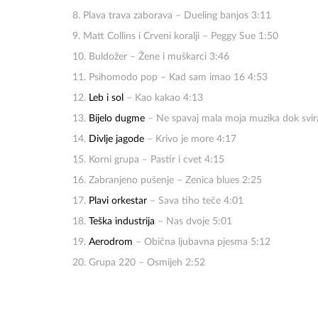
8. Plava trava zaborava – Dueling banjos 3:11
9. Matt Collins i Crveni koralji – Peggy Sue 1:50
10. Buldožer – Žene i muškarci 3:46
11. Psihomodo pop – Kad sam imao 16 4:53
12.
Leb i sol
– Kao kakao 4:13
13.
Bijelo dugme
– Ne spavaj mala moja muzika dok svir
14.
Divlje jagode
– Krivo je more 4:17
15. Korni grupa – Pastir i cvet 4:15
16. Zabranjeno pušenje – Zenica blues 2:25
17.
Plavi orkestar
– Sava tiho teče 4:01
18.
Teška industrija
– Nas dvoje 5:01
19.
Aerodrom
– Obična ljubavna pjesma 5:12
20. Grupa 220 – Osmijeh 2:52