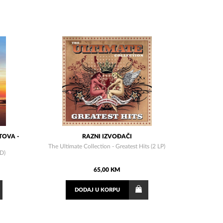
TOVA -
RAZNI IZVOĐAČI
The Ultimate Collection - Greatest Hits (2 LP)
CD)
65,00 KM
DODAJ
U KORPU