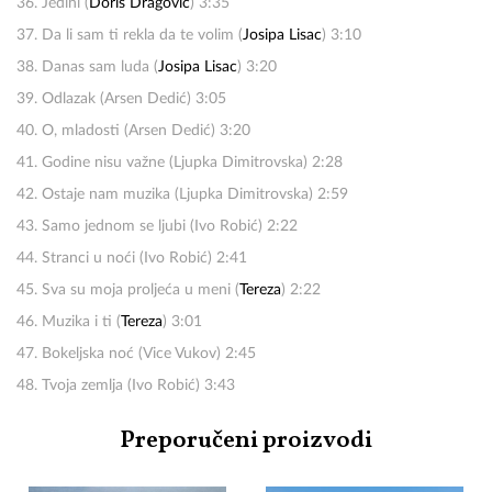
36. Jedini (
Doris Dragović
) 3:35
37. Da li sam ti rekla da te volim (
Josipa Lisac
) 3:10
38. Danas sam luda (
Josipa Lisac
) 3:20
39. Odlazak (Arsen Dedić) 3:05
40. O, mladosti (Arsen Dedić) 3:20
41. Godine nisu važne (Ljupka Dimitrovska) 2:28
42. Ostaje nam muzika (Ljupka Dimitrovska) 2:59
43. Samo jednom se ljubi (Ivo Robić) 2:22
44. Stranci u noći (Ivo Robić) 2:41
45. Sva su moja proljeća u meni (
Tereza
) 2:22
46. Muzika i ti (
Tereza
) 3:01
47. Bokeljska noć (Vice Vukov) 2:45
48. Tvoja zemlja (Ivo Robić) 3:43
Preporučeni proizvodi