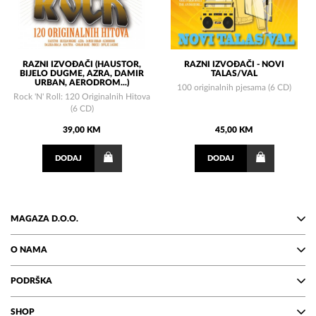
RAZNI IZVOĐAČI (HAUSTOR,
RAZNI IZVOĐAČI - NOVI
BIJELO DUGME, AZRA, DAMIR
TALAS/VAL
URBAN, AERODROM...)
100 originalnih pjesama (6 CD)
Rock 'N' Roll: 120 Originalnih Hitova
(6 CD)
39,00 KM
45,00 KM
DODAJ
DODAJ
MAGAZA D.O.O.
O NAMA
PODRŠKA
SHOP