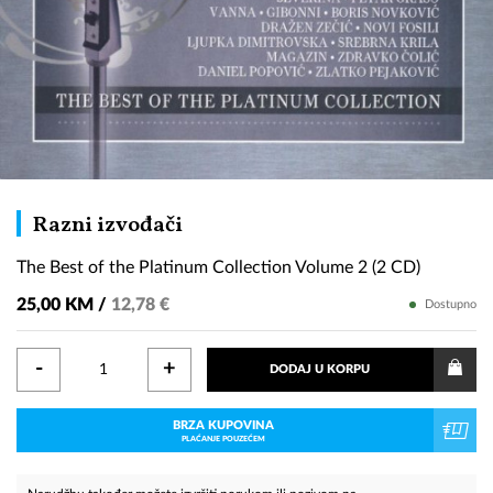
The
Razni izvođači
Best
The Best of the Platinum Collection Volume 2 (2 CD)
of
the
25,00 KM /
12,78 €
Dostupno
Platinum
Collection
-
+
DODAJ U KORPU
Volume
2
BRZA KUPOVINA
(2
PLAĆANJE POUZEĆEM
CD)