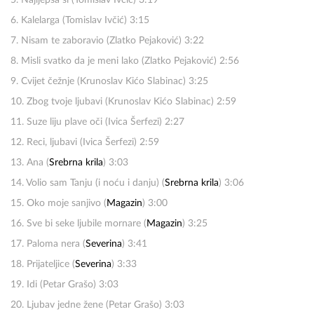
5. Najljepša si (Tomislav Ivčić) 3:19
6. Kalelarga (Tomislav Ivčić) 3:15
7. Nisam te zaboravio (Zlatko Pejaković) 3:22
8. Misli svatko da je meni lako (Zlatko Pejaković) 2:56
9. Cvijet čežnje (Krunoslav Kićo Slabinac) 3:25
10. Zbog tvoje ljubavi (Krunoslav Kićo Slabinac) 2:59
11. Suze liju plave oči (Ivica Šerfezi) 2:27
12. Reci, ljubavi (Ivica Šerfezi) 2:59
13. Ana (
Srebrna krila
) 3:03
14. Volio sam Tanju (i noću i danju) (
Srebrna krila
) 3:06
15. Oko moje sanjivo (
Magazin
) 3:00
16. Sve bi seke ljubile mornare (
Magazin
) 3:25
17. Paloma nera (
Severina
) 3:41
18. Prijateljice (
Severina
) 3:33
19. Idi (Petar Grašo) 3:03
20. Ljubav jedne žene (Petar Grašo) 3:03