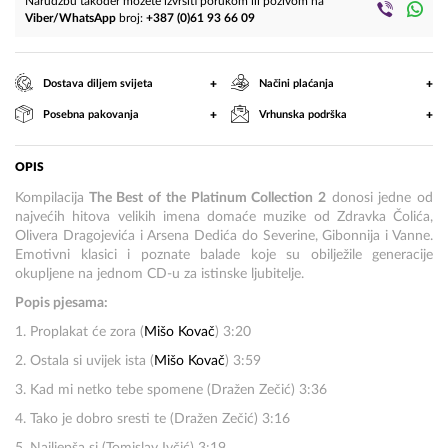
Narudžbu također možete izvršiti porukom ili pozivom na
Viber/WhatsApp
broj:
+387 (0)61 93 66 09
+
+
Dostava diljem svijeta
Načini plaćanja
+
+
Posebna pakovanja
Vrhunska podrška
OPIS
Kompilacija
The Best of the Platinum Collection 2
donosi jedne od
najvećih hitova velikih imena domaće muzike od Zdravka Čolića,
Olivera Dragojevića i Arsena Dedića do Severine, Gibonnija i Vanne.
Emotivni klasici i poznate balade koje su obilježile generacije
okupljene na jednom CD-u za istinske ljubitelje.
Popis pjesama:
1. Proplakat će zora (
Mišo Kovač
) 3:20
2. Ostala si uvijek ista (
Mišo Kovač
) 3:59
3. Kad mi netko tebe spomene (Dražen Zečić) 3:36
4. Tako je dobro sresti te (Dražen Zečić) 3:16