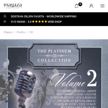
0
DOSTAVA DILJEM SVIJETA - WORLDWIDE SHIPPING
VI O NAMA - 5.0
WEB SHOP
Magaza
Muzika
CD