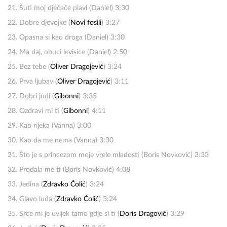
21. Šuti moj dječače plavi (Daniel) 3:30
22. Dobre djevojke (
Novi fosili
) 3:27
23. Opasna si kao droga (Daniel) 3:30
24. Ma daj, obuci levisice (Daniel) 2:50
25. Bez tebe (
Oliver Dragojević
) 3:24
26. Prva ljubav (
Oliver Dragojević
) 3:11
27. Dobri judi (
Gibonni
) 3:35
28. Ozdravi mi ti (
Gibonni
) 4:11
29. Kao rijeka (Vanna) 3:00
30. Kao da me nema (Vanna) 3:30
31. Što je s princezom moje vrele mladosti (Boris Novković) 3:33
32. Prodala me ti (Boris Novković) 4:08
33. Jedina (
Zdravko Čolić
) 3:24
34. Glavo luda (
Zdravko Čolić
) 3:24
35. Srce mi je uvijek tamo gdje si ti (
Doris Dragović
) 3:29