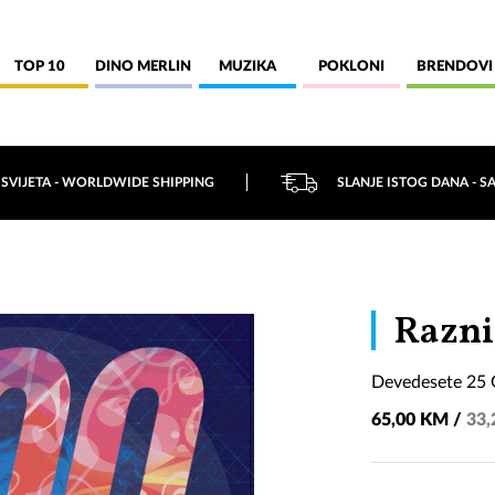
TOP 10
DINO MERLIN
MUZIKA
POKLONI
BRENDOVI
 SVIJETA - WORLDWIDE SHIPPING
SLANJE ISTOG DANA - S
Razni
Devedesete 25 G
65,00 KM /
33,