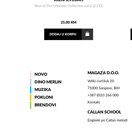
RAZNI IZVOĐAČI
Best of The Ultimate Collection vol.2 (2 CD)
25,00 KM
DODAJ
U KORPU
MAGAZA D.O.O.
NOVO
Veliki ćurčiluk 20
DINO MERLIN
71000 Sarajevo, BiH
MUZIKA
+387 (0)33 266 000
POKLONI
Kontakt
BRENDOVI
CALLAN SCHOOL
Engleski po Callan metodi