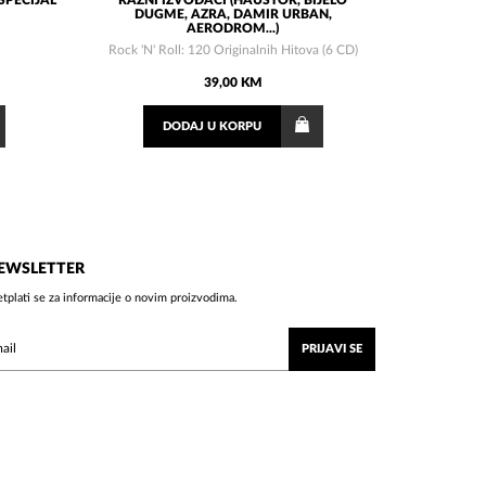
SPECIJAL
RAZNI IZVOĐAČI (HAUSTOR, BIJELO
DUGME, AZRA, DAMIR URBAN,
AERODROM...)
Rock 'N' Roll: 120 Originalnih Hitova (6 CD)
39,00 KM
DODAJ
U KORPU
EWSLETTER
etplati se za informacije o novim proizvodima.
PRIJAVI SE