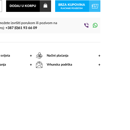
LP)
BRZA KUPOVINA
DODAJ U KORPU
PLAĆANJE POUZEĆEM
ožete izvršiti porukom ili pozivom na
roj:
+387 (0)61 93 66 09
+
+
 svijeta
Načini plaćanja
+
+
anja
Vrhunska podrška