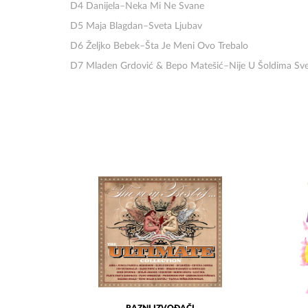
D4 Danijela–Neka Mi Ne Svane
D5 Maja Blagdan–Sveta Ljubav
D6 Željko Bebek–Šta Je Meni Ovo Trebalo
D7 Mladen Grdović & Bepo Matešić–Nije U Šoldima Sv