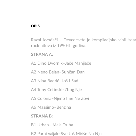
OPIS
Razni izvođači – Devedesete je kompilacijsko vinil izda
rock hitova iz 1990-ih godina.
STRANA A:
A1 Dino Dvornik–Jače Manijače
A2 Neno Belan–Sunčan Dan
A3 Nina Badrić–Još I Sad
A4 Tony Cetinski–Zbog Nje
A5 Colonia–Njeno Ime Ne Zovi
A6 Massimo–Benzina
STRANA B:
B1 Urban– Mala Truba
B2 Parni valjak–Sve Još Miriše Na Nju