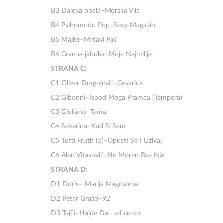
B3 Daleka obala–Morska Vila
B4 Psihomodo Pop–Sexy Magazin
B5 Majke–Mršavi Pas
B6 Crvena jabuka–Moje Najmilije
STRANA C:
C1 Oliver Dragojević–Cesarica
C2 Gibonni–Ispod Moga Pramca (Tempera)
C3 Giuliano–Tama
C4 Severina–Kad Si Sam
C5 Tutti Frutti (5)–Opusti Se I Uživaj
C6 Alen Vitasović–Ne Moren Bez Nje
STRANA D:
D1 Doris– Marija Magdalena
D2 Petar Grašo–92
D3 Tajči–Hajde Da Ludujemo