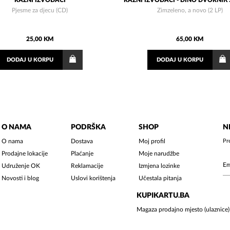
RAZNI IZVOĐAČI
RAZNI IZVOĐAČI - DINO DVORNIK 
Pjesme za djecu (CD)
Zimzeleno, a novo (2 LP)
25,00 KM
65,00 KM
DODAJ
U KORPU
DODAJ
U KORPU
O NAMA
PODRŠKA
SHOP
N
O nama
Dostava
Moj profil
Pr
Prodajne lokacije
Plaćanje
Moje narudžbe
Udruženje OK
Reklamacije
Izmjena lozinke
Novosti i blog
Uslovi korištenja
Učestala pitanja
KUPIKARTU.BA
Magaza prodajno mjesto (ulaznice)