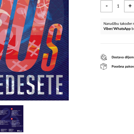
-
+
Narudžbu također m
Viber/WhatsApp
b
Dostava diljem
Posebna pakov