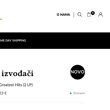
0
O NAMA
AME DAY SHIPPING
Devedesete
 izvođači
NOVO
25
reatest Hits (2 LP)
Greatest
23 €
Dostupno
Hits
(2