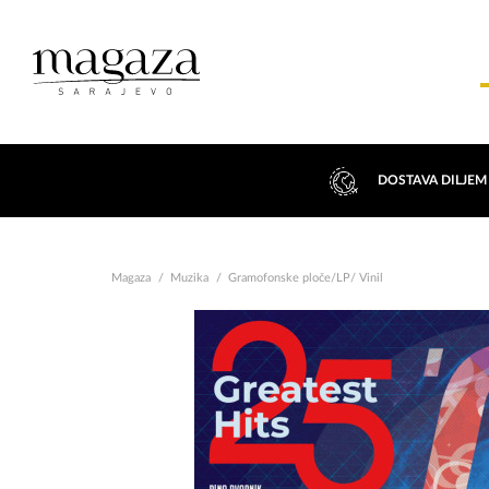
DOSTAVA DILJEM
Magaza
Muzika
Gramofonske ploče/LP/ Vinil