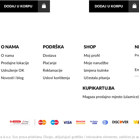
DODAJ
U KORPU
DODAJ
U KORPU
O NAMA
PODRŠKA
SHOP
N
O nama
Dostava
Moj profil
Pr
Prodajne lokacije
Plaćanje
Moje narudžbe
Udruženje OK
Reklamacije
Izmjena lozinke
Novosti i blog
Uslovi korištenja
Učestala pitanja
KUPIKARTU.BA
Magaza prodajno mjesto (ulaznice)
 d.o.o. Sve prava pridržana. Dizajn, uključujući grafičke i tekstualne elemente, zaštićen je