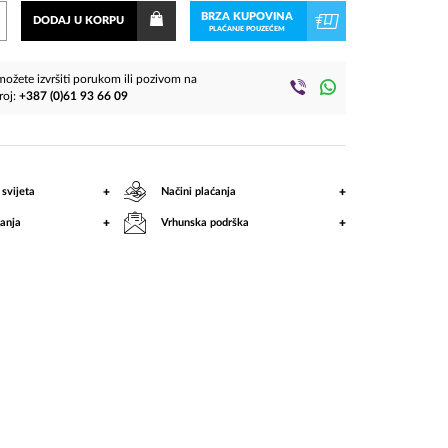
vol.2
BRZA KUPOVINA
DODAJ U KORPU
PLAĆANJE POUZEĆEM
(2
ožete izvršiti porukom ili pozivom na
CD)
roj:
+387 (0)61 93 66 09
+
+
 svijeta
Načini plaćanja
+
+
anja
Vrhunska podrška