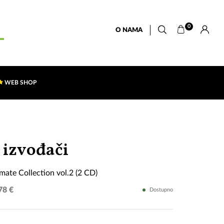
0
O NAMA
WEB SHOP
Best
 izvođači
of
imate Collection vol.2 (2 CD)
The
78 €
Dostupno
Ultimate
Collection