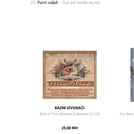
21.
Parni valjak
– Sve još miriše na nju
RAZNI IZVOĐAČI
Best of The Ultimate Collection (2 CD)
The Best 
25,00 KM