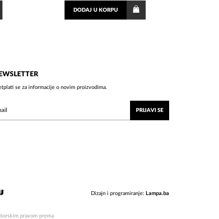
DODAJ
U KORPU
EWSLETTER
etplati se za informacije o novim proizvodima.
PRIJAVI SE
Dizajn i programiranje:
Lampa.ba
 autorskim pravom prema