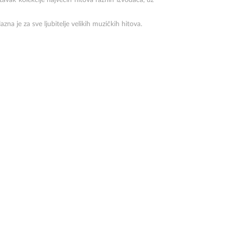
avak kolekcije najvećih hitova raznih izvođača, uz
zna je za sve ljubitelje velikih muzičkih hitova.