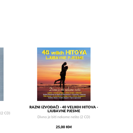
RAZNI IZVOĐAČI - 40 VELIKIH HITOVA -
LJUBAVNE PJESME
 (2 CD)
Divno je biti nekome nešto (2 CD)
25,00 KM