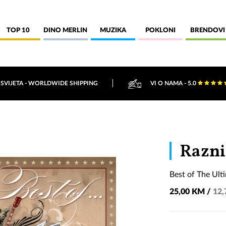
TOP 10
DINO MERLIN
MUZIKA
POKLONI
BRENDOVI
 SVIJETA - WORLDWIDE SHIPPING
VI O NAMA - 5.0
Razni
Best of The Ult
25,00 KM /
12,