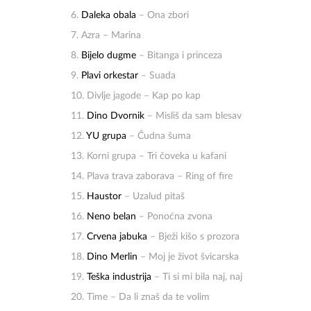
6.
Daleka obala
– Ona zbori
7. Azra – Marina
8.
Bijelo dugme
– Bitanga i princeza
9.
Plavi orkestar
– Suada
10. Divlje jagode – Kap po kap
11.
Dino Dvornik
– Misliš da sam blesav
12.
YU grupa
– Čudna šuma
13. Korni grupa – Tri čoveka u kafani
14. Plava trava zaborava – Ring of fire
15.
Haustor
– Uzalud pitaš
16.
Neno belan
– Ponoćna zvona
17.
Crvena jabuka
– Bježi kišo s prozora
18.
Dino Merlin
– Moj je život švicarska
19.
Teška industrija
– Ti si mi bila naj, naj
20. Time – Da li znaš da te volim