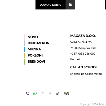
DODAJ
U KORPU
MAGAZA D.O.O.
NOVO
Veliki ćurčiluk 20
DINO MERLIN
71000 Sarajevo, BiH
MUZIKA
+387 (0)33 266 000
POKLONI
Kontakt
BRENDOVI
CALLAN SCHOOL
Engleski po Callan metodi
Copyright 2026. Magaza