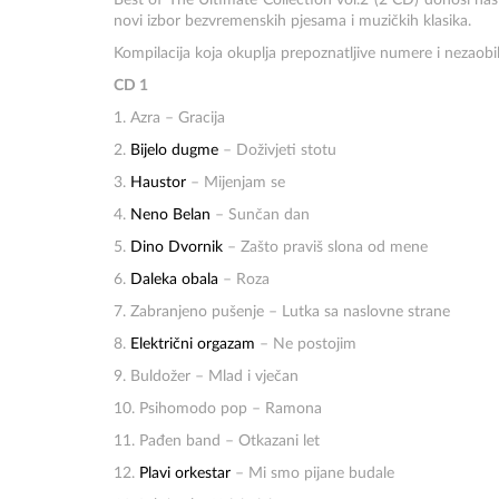
Best of The Ultimate Collection vol.2 (2 CD) donosi nast
novi izbor bezvremenskih pjesama i muzičkih klasika.
Kompilacija koja okuplja prepoznatljive numere i nezaobila
CD 1
1. Azra – Gracija
2.
Bijelo dugme
– Doživjeti stotu
3.
Haustor
– Mijenjam se
4.
Neno Belan
– Sunčan dan
5.
Dino Dvornik
– Zašto praviš slona od mene
6.
Daleka obala
– Roza
7. Zabranjeno pušenje – Lutka sa naslovne strane
8.
Električni orgazam
– Ne postojim
9. Buldožer – Mlad i vječan
10. Psihomodo pop – Ramona
11. Pađen band – Otkazani let
12.
Plavi orkestar
– Mi smo pijane budale