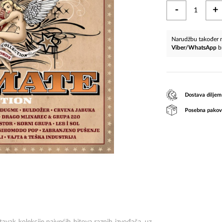
-
+
Narudžbu također m
Viber/WhatsApp
b
Dostava diljem
Posebna pakov