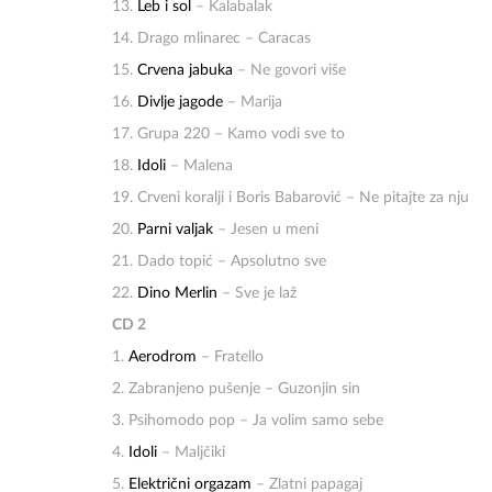
13.
Leb i sol
– Kalabalak
14. Drago mlinarec – Caracas
15.
Crvena jabuka
– Ne govori više
16.
Divlje jagode
– Marija
17. Grupa 220 – Kamo vodi sve to
18.
Idoli
– Malena
19. Crveni koralji i Boris Babarović – Ne pitajte za nju
20.
Parni valjak
– Jesen u meni
21. Dado topić – Apsolutno sve
22.
Dino Merlin
– Sve je laž
CD 2
1.
Aerodrom
– Fratello
2. Zabranjeno pušenje – Guzonjin sin
3. Psihomodo pop – Ja volim samo sebe
4.
Idoli
– Maljčiki
5.
Električni orgazam
– Zlatni papagaj