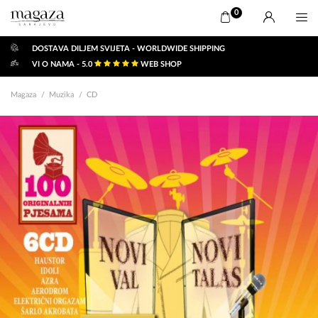
0
DOSTAVA DILJEM SVIJETA - WORLDWIDE SHIPPING
VI O NAMA - 5.0
WEB SHOP
Magaza
Muzika
CD