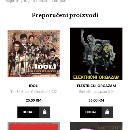
Majke ih guraju u metalnim korpama
Preporučeni proizvodi
IDOLI
ELEKTRIČNI ORGAZAM
The Ultimate Collection (2 CD)
Električni orgazam (LP)
25,00 KM
55,00 KM
DODAJ
DODAJ