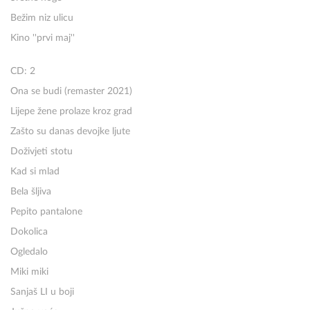
Bežim niz ulicu
Kino ''prvi maj''
CD: 2
Ona se budi (remaster 2021)
Lijepe žene prolaze kroz grad
Zašto su danas devojke ljute
Doživjeti stotu
Kad si mlad
Bela šljiva
Pepito pantalone
Dokolica
Ogledalo
Miki miki
Sanjaš LI u boji