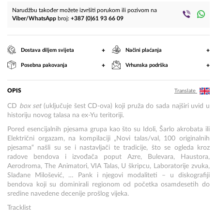
Narudžbu također možete izvršiti porukom ili pozivom na
Viber/WhatsApp
broj:
+387 (0)61 93 66 09
+
+
Dostava diljem svijeta
Načini plaćanja
+
+
Posebna pakovanja
Vrhunska podrška
OPIS
Translate
CD
box set
(uključuje šest CD-ova)
koji pruža do sada najširi uvid u
historiju novog talasa na ex-Yu teritoriji.
Pored esencijalnih pjesama grupa kao što su Idoli, Šarlo akrobata ili
Električni orgazam, na kompilaciji „Novi talas/val, 100 originalnih
pjesama“ našli su se i nastavljači te tradicije, što se ogleda kroz
radove bendova i izvođača poput Azre, Bulevara, Haustora,
Aerodroma, The Animatori, VIA Talas, U škripcu, Laboratorije zvuka,
Slađane Milošević, … Pank i njegovi modaliteti – u diskografiji
bendova koji su dominirali regionom od početka osamdesetih do
sredine navedene decenije prošlog vijeka.
Tracklist