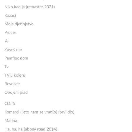
Niko kao ja (remaster 2021)
Kozaci
Moje djetinjstvo
Proces
'A'
Zoveš me
Pamflex dom
Tv
TV u koloru
Revolver
Obojeni grad
CD: 5
Komarci (ljeto nam se vratilo) (prvi dio)
Marina
Ha, ha, ha (abbey road 2014)