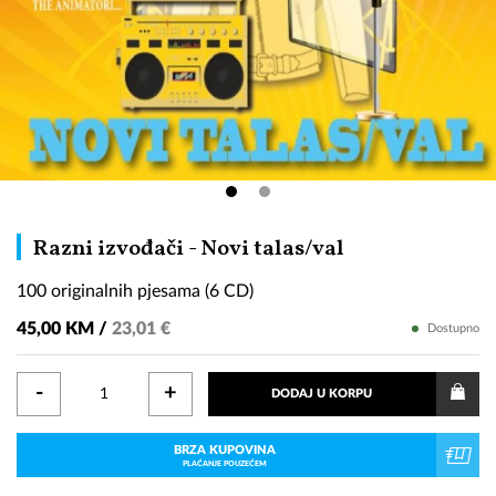
100
Razni izvođači - Novi talas/val
originalnih
100 originalnih pjesama (6 CD)
pjesama
(6
45,00 KM /
23,01 €
Dostupno
CD)
-
+
DODAJ U KORPU
BRZA KUPOVINA
PLAĆANJE POUZEĆEM