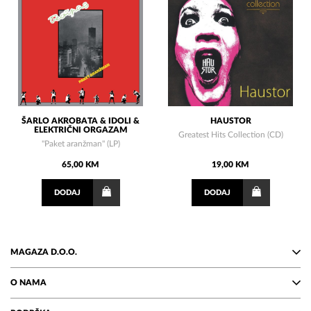
ŠARLO AKROBATA & IDOLI &
HAUSTOR
ELEKTRIČNI ORGAZAM
Greatest Hits Collection (CD)
"Paket aranžman" (LP)
65,00 KM
19,00 KM
DODAJ
DODAJ
MAGAZA D.O.O.
O NAMA