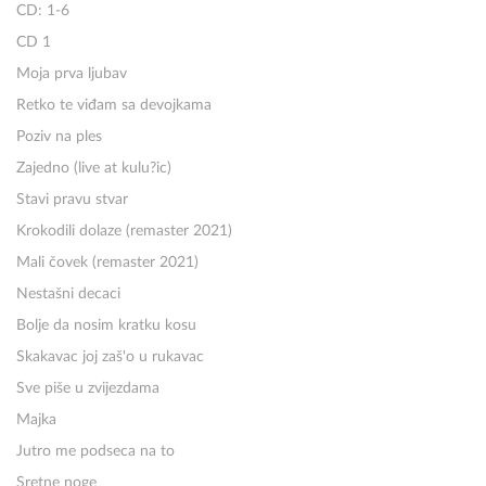
CD: 1-6
CD 1
Moja prva ljubav
Retko te viđam sa devojkama
Poziv na ples
Zajedno (live at kulu?ic)
Stavi pravu stvar
Krokodili dolaze (remaster 2021)
Mali čovek (remaster 2021)
Nestašni decaci
Bolje da nosim kratku kosu
Skakavac joj zaš'o u rukavac
Sve piše u zvijezdama
Majka
Jutro me podseca na to
Sretne noge