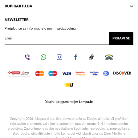
KUPIKARTU.BA
NEWSLETTER
Pretplati se za informacije o novim proizvodima.
PRIJAVI SE
Dizajn i programiranje:
Lampa.ba
Copyright 2026. Magaza d.o.o. Sve prava pridržana. Dizajn, uključujući grafičke i
tekstualne elemente, zaštićen je autorskim pravom prema BiH i međunarodnim
propisima. Zabranjeno je svako neovlašteno kopiranje, reprodukcija, prepravljanje,
distribucija, objavljivanje ili bilo koji drugi vid iskorištavanja. Dino Merlin je