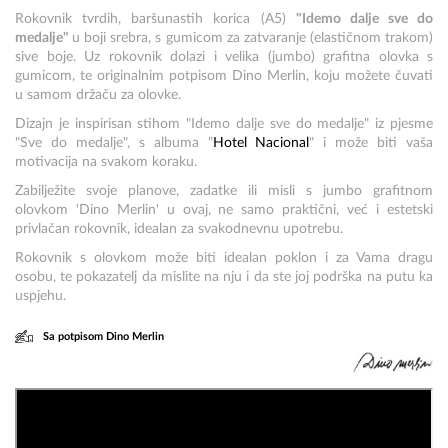
Rokovnik tvrdih, baršunastih korica (A5)
"Idemo dalje sve do
medalje"
u boji srebra, s gumicom za zatvaranje (elastičnom trakom)
sive boje. Uz rokovnik dolazi i velika (jumbo) grafitna olovka s
gumicom, te originalnim potpisom Dino Merlin, koju možete čuvati
u samom držaču za olovke.
Dizajn je inspirisan stihom "Idemo dalje sve do medalje" iz pjesme
"Sve do medalje", s albuma "
Hotel Nacional
" i može biti vaša
motivacija na svakom koraku.
Zabilježite svoje planove, zadatke ili misli s jumbo grafitnom
olovkom 'Dino Merlin' u ovaj, ne samo praktični, već i estetski
privlačan rokovnik, idealan za svakodnevnu upotrebu.
Rokovnik s olovkom može biti idealan poklon i za Vama dragu
osobu, te pokazatelj da mislite na nju i da ste joj podrška na putu ka
uspjehu.
Sa potpisom Dino Merlin