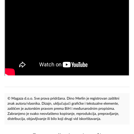
© Magaza d.o.o. Sve prava pridržana. Dino Merlin je registrovan zaštitni
znak autora/vlasnika. Dizajn, uključujući grafičke i tekstualne elemente,
zaštićen je autorskim pravom prema BiH i međunarodnim propisima.
Zabranjeno je svako neovlašteno kopiranje, reprodukcija, prepravljanje,
distribucija, objavljivanje ili bilo koji drugi vid iskorištavanja.