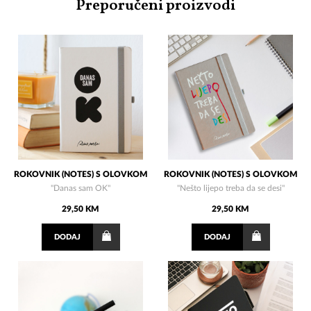
Preporučeni proizvodi
ROKOVNIK (NOTES) S OLOVKOM
ROKOVNIK (NOTES) S OLOVKOM
"Danas sam OK"
"Nešto lijepo treba da se desi"
29,50 KM
29,50 KM
DODAJ
DODAJ