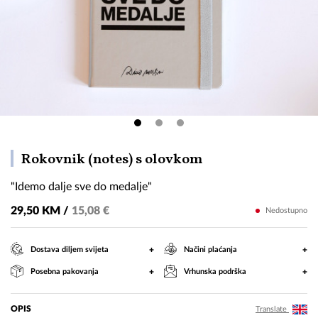
"Idemo
Rokovnik (notes) s olovkom
dalje
"Idemo dalje sve do medalje"
sve
do
29,50 KM /
15,08 €
Nedostupno
medalje"
+
+
Dostava diljem svijeta
Načini plaćanja
+
+
Posebna pakovanja
Vrhunska podrška
OPIS
Translate