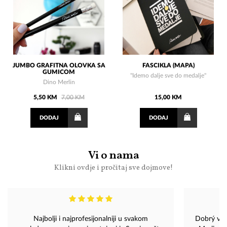
JUMBO GRAFITNA OLOVKA SA
FASCIKLA (MAPA)
GUMICOM
"Idemo dalje sve do medalje"
Dino Merlin
5,50 KM
7,00 KM
15,00 KM
DODAJ
DODAJ
Vi o nama
Klikni ovdje i pročitaj sve dojmove!
Najbolji i najprofesijonalniji u svakom
Dobrý večer, chtěl jsem navštívit 