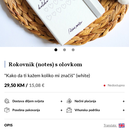
"Kako
Rokovnik (notes) s olovkom
da
"Kako da ti kažem koliko mi značiš" (white)
ti
kažem
29,50 KM /
15,08 €
Nedostupno
koliko
mi
+
+
Dostava diljem svijeta
Načini plaćanja
značiš"
+
+
Posebna pakovanja
Vrhunska podrška
(white)
OPIS
Translate