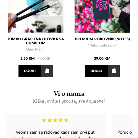
JUMBO GRAFITNA OLOVKA SA
PREMIUM ROKOVNIK (NOTES)
GUMICOM
"Neka bude Đula"
Dino Merlin
5,50 KM
7,00 KM
39,00 KM
DODAJ
DODAJ
Vi o nama
Klikni ovdje i pročitaj sve dojmove!
Veoma sam se radovao kada sam prvi put
Porucio sam