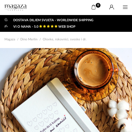
0
DOSTAVA DILJEM SVIJETA - WORLDWIDE SHIPPING
VI O NAMA - 5.0
WEB SHOP
Magaza
Dino Merlin
Olovke, rokovnici, sveske i dr.