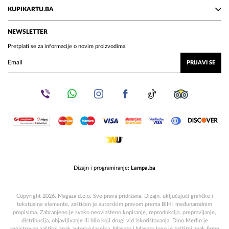
Nas I ubuduce obradujete novim izdanjima cd
KUPIKARTU.BA
ova,ploca I svega vezano za muziku...
NEWSLETTER
Pretplati se za informacije o novim proizvodima.
PRIJAVI SE
Dizajn i programiranje:
Lampa.ba
Copyright 2026. Magaza d.o.o. Sve prava pridržana. Dizajn, uključujući grafičke i
tekstualne elemente, zaštićen je autorskim pravom prema BiH i međunarodnim
propisima. Zabranjeno je svako neovlašteno kopiranje, reprodukcija, prepravljanje,
distribucija, objavljivanje ili bilo koji drugi vid iskorištavanja. Dino Merlin je
registrovan zaštitni znak autora/vlasnika. Magaza i Magaza logo je zaštitni znak firme