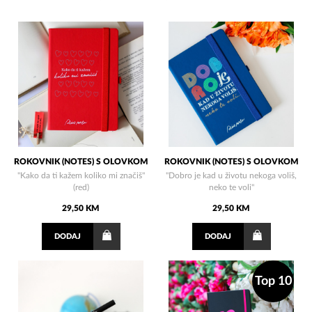
ROKOVNIK (NOTES) S OLOVKOM
ROKOVNIK (NOTES) S OLOVKOM
"Kako da ti kažem koliko mi značiš"
"Dobro je kad u životu nekoga voliš,
(red)
neko te voli"
29,50 KM
29,50 KM
DODAJ
DODAJ
Top 10