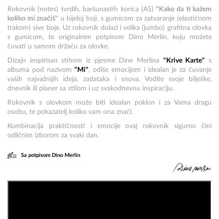
Rokovnik (notes) tvrdih, baršunastih korica (A5)
"Kako da ti kažem
koliko mi značiš"
u bijeloj boji, s gumicom za zatvaranje (elastičnom
trakom) sive boje. Uz rokovnik dolazi i velika (jumbo) grafitna olovka
s gumicom, te originalnim potpisom Dino Merlin, koju možete
čuvati u samom držaču za olovke.
Dizajn inspirisan stihom iz pjesme Dine Merlina
"Krive Karte"
s
albuma pod nazivom
"Mi"
, odiše emocijom i idealan je za čuvanje
vaših najvažnijih ideja, zadataka i snova. Vodite svoje bilješke,
dnevnik ili planer sa stilom i uz svakodnevnu inspiraciju.
Rokovnik s olovkom može biti idealan poklon i za Vama dragu
osobu, te pokazatelj koliko vam ona znači.
Kombinacija praktičnosti i emocije ovaj rokovnik sigurno čini
odličnim izborom za svaki dan.
Sa potpisom Dino Merlin