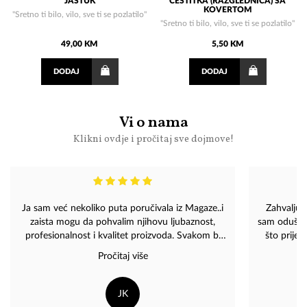
JASTUK
ČESTITKA (RAZGLEDNICA) SA
KOVERTOM
"Sretno ti bilo, vilo, sve ti se pozlatilo"
"Sretno ti bilo, vilo, sve ti se pozlatilo"
49,00 KM
5,50 KM
DODAJ
DODAJ
Vi o nama
Klikni ovdje i pročitaj sve dojmove!
Ja sam već nekoliko puta poručivala iz Magaze..i
Zahvaljuj
zaista mogu da pohvalim njihovu ljubaznost,
sam oduševl
profesionalnost i kvalitet proizvoda. Svakom bi
što prije 
preporučila da poruči iz Magaze nešto po svom
Pročitaj više
izboru, vjerujete, brzo će vam stići i bićete
zadovoljni. Zaista visok nivo.
JK