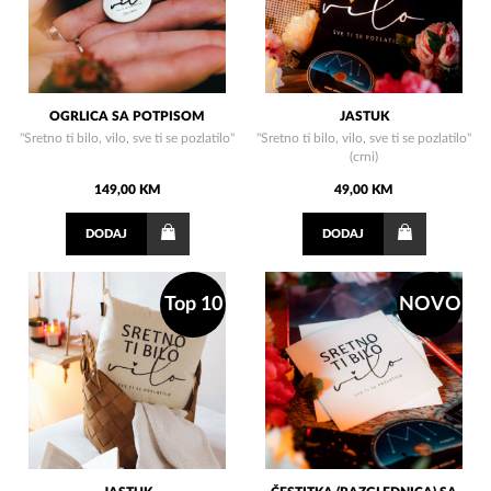
OGRLICA SA POTPISOM
JASTUK
"Sretno ti bilo, vilo, sve ti se pozlatilo"
"Sretno ti bilo, vilo, sve ti se pozlatilo"
(crni)
149,00 KM
49,00 KM
DODAJ
DODAJ
Top 10
NOVO