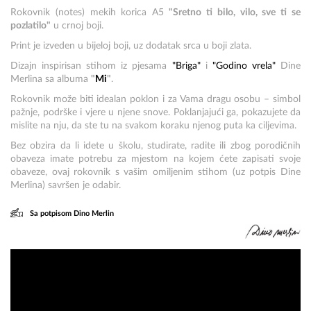
Rokovnik (notes) mekih korica A5
"Sretno ti bilo, vilo, sve ti se
pozlatilo"
u crnoj boji.
Print je izveden u bijeloj boji, uz dodatak srca u boji zlata.
Dizajn inspirisan stihom iz pjesama
"Briga"
i
"Godino vrela"
Dine
Merlina sa albuma
"
Mi
"
.
Rokovnik može biti idealan poklon i za Vama dragu osobu – simbol
pažnje, podrške i vjere u njene snove. Poklanjajući ga, pokazujete da
mislite na nju, da ste tu na svakom koraku njenog puta ka ciljevima.
Bez obzira da li idete u školu, studirate, radite ili zbog porodičnih
obaveza imate potrebu za mjestom na kojem ćete zapisati svoje
obaveze, ovaj rokovnik s vašim omiljenim stihom (uz potpis Dine
Merlina) savršen je odabir.
Sa potpisom Dino Merlin