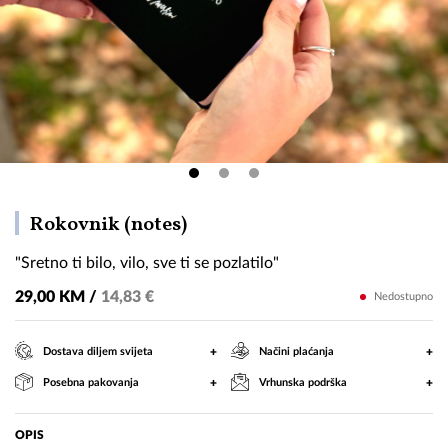
"Sretno
Rokovnik (notes)
ti
"Sretno ti bilo, vilo, sve ti se pozlatilo"
bilo,
vilo,
29,00 KM /
14,83 €
Nedostupno
sve
ti
+
+
Dostava diljem svijeta
Načini plaćanja
se
+
+
Posebna pakovanja
Vrhunska podrška
pozlatilo"
OPIS