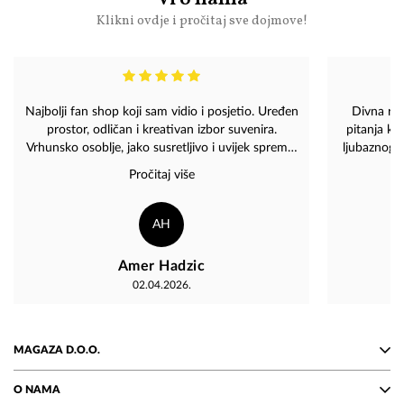
Klikni ovdje i pročitaj sve dojmove!
Najbolji fan shop koji sam vidio i posjetio. Uređen
Divna rad
prostor, odličan i kreativan izbor suvenira.
pitanja ko
Vrhunsko osoblje, jako susretljivo i uvijek spremni
ljubaznog 
objasniti i pomoći. Jednostavno odlično. Bravo za
unose rados
Pročitaj više
Tim Magaza
AH
Amer Hadzic
02.04.2026.
MAGAZA D.O.O.
O NAMA