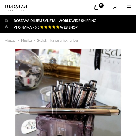
0
DOSTAVA DILJEM SVIJETA - WORLDWIDE SHIPPING
VI O NAMA - 5.0
WEB SHOP
Magaza
Muzika
Školski i kancelarijski pribor