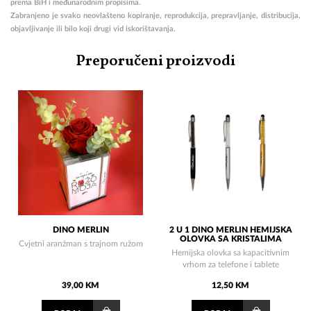
prema BiH i međunarodnim propisima.
Zabranjeno je svako neovlašteno kopiranje, reprodukcija, prepravljanje, distribucija,
objavljivanje ili bilo koji drugi vid iskorištavanja.
Preporučeni proizvodi
DINO MERLIN
2 U 1 DINO MERLIN HEMIJSKA
OLOVKA SA KRISTALIMA
Cvjetni aranžman s trajnom ružom
Hemijska olovka sa kapacitivnim
vrhom za telefone i tablete
39,00 KM
12,50 KM