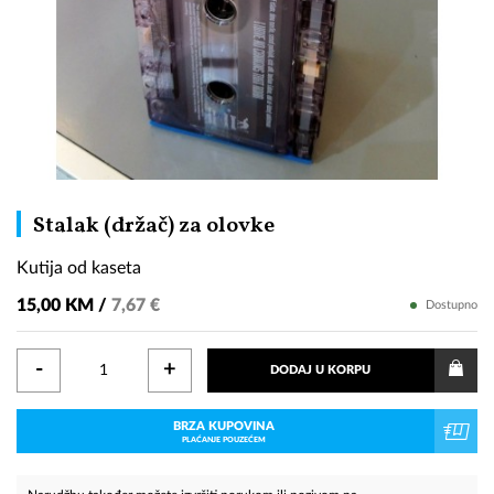
Kutija
Stalak (držač) za olovke
od
Kutija od kaseta
kaseta
15,00 KM /
7,67 €
Dostupno
-
+
DODAJ U KORPU
BRZA KUPOVINA
PLAĆANJE POUZEĆEM