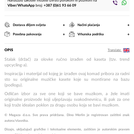
Narudžbu također možete izvršiti porukom ili pozivom na
Viber/WhatsApp
broj:
+387 (0)61 93 66 09
+
+
Dostava diljem svijeta
Načini plaćanja
+
+
Posebna pakovanja
Vrhunska podrška
OPIS
Translate
Stalak (držač) za olovke ručno izrađen od kaseta (tzv. trend
upcycling-a).
Inspiracija i materijal od kojeg je izrađen ovaj komad pribora za radni
sto su originalne muzičke kasete koje su montirane na bazu
(podlogu).
Odličan izbor za sve one koji se bave muzikom, a žele imati
originalne proizvode koji uljepšavaju svakodnevnicu, ili pak za one
koji traže idealan poklon za dragu osobu koja se bavi muzikom.
© Magaza d.o.o. Sve prava pridržana. Dino Merlin je registrovan zaštitni znak
autora/vlasnika.
Dizajn, uključujući grafičke i tekstualne elemente, zaštićen je autorskim pravom