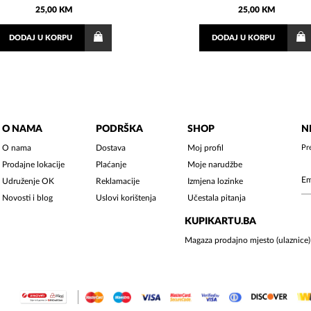
25,00 KM
25,00 KM
DODAJ
U KORPU
DODAJ
U KORPU
O NAMA
PODRŠKA
SHOP
N
O nama
Dostava
Moj profil
Pr
Prodajne lokacije
Plaćanje
Moje narudžbe
Udruženje OK
Reklamacije
Izmjena lozinke
Novosti i blog
Uslovi korištenja
Učestala pitanja
KUPIKARTU.BA
Magaza prodajno mjesto (ulaznice)