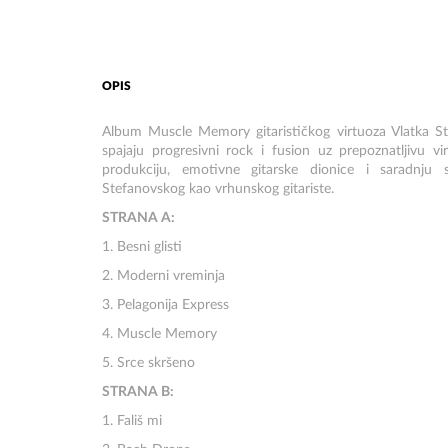
OPIS
Album Muscle Memory gitarističkog virtuoza Vlatka S
spajaju progresivni rock i fusion uz prepoznatljivu vi
produkciju, emotivne gitarske dionice i saradnju 
Stefanovskog kao vrhunskog gitariste.
STRANA A:
1. Besni glisti
2. Moderni vreminja
3. Pelagonija Express
4. Muscle Memory
5. Srce skršeno
STRANA B:
1. Fališ mi