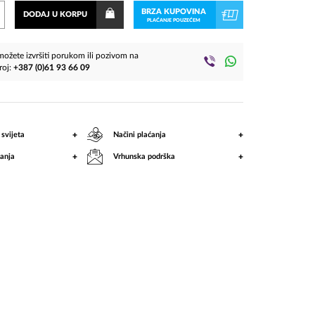
BRZA KUPOVINA
DODAJ U KORPU
PLAĆANJE POUZEĆEM
ožete izvršiti porukom ili pozivom na
roj:
+387 (0)61 93 66 09
+
+
 svijeta
Načini plaćanja
+
+
anja
Vrhunska podrška