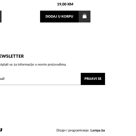
19,00 KM
DODAJ
U KORPU
EWSLETTER
etplati se za informacije o novim proizvodima.
PRIJAVI SE
Dizajn i programiranje:
Lampa.ba