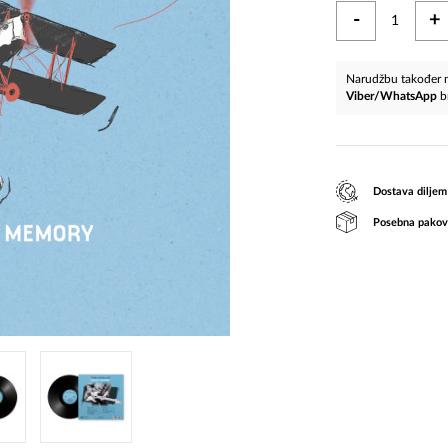
-
+
Narudžbu također m
Viber/WhatsApp
b
Dostava diljem
Posebna pakov