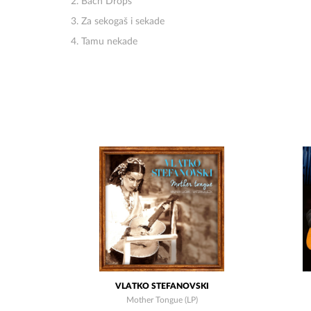
2. Bach Drops
3. Za sekogaš i sekade
4. Tamu nekade
VLATKO STEFANOVSKI
Mother Tongue (LP)