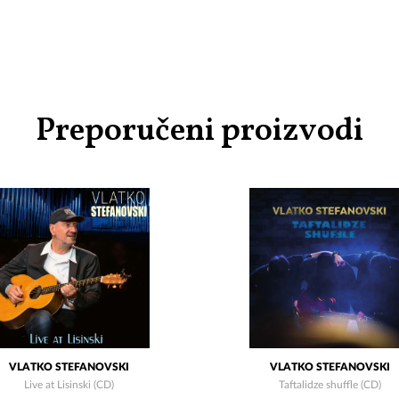
Preporučeni proizvodi
VLATKO STEFANOVSKI
VLATKO STEFANOVSKI
Live at Lisinski (CD)
Taftalidze shuffle (CD)