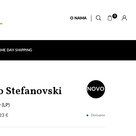
0
O NAMA
AME DAY SHIPPING
Muscle
o Stefanovski
NOVO
Memory
 (LP)
(LP)
23 €
Dostupno