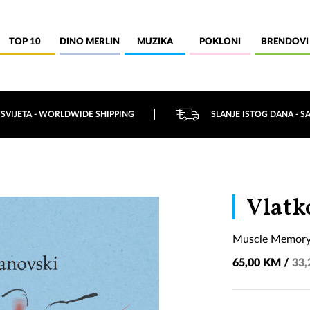
TOP 10
DINO MERLIN
MUZIKA
POKLONI
BRENDOVI
 SVIJETA - WORLDWIDE SHIPPING
SLANJE ISTOG DANA - S
Vlatk
Muscle Memory
65,00 KM /
33,