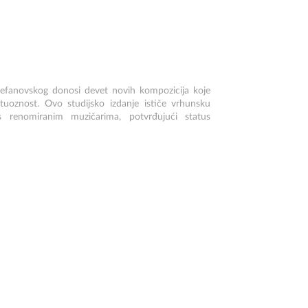
tefanovskog donosi devet novih kompozicija koje
rtuoznost. Ovo studijsko izdanje ističe vrhunsku
s renomiranim muzičarima, potvrđujući status