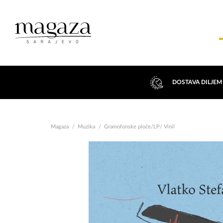
DOSTAVA DILJEM
Magaza
Muzika
Gramofonske ploče/LP/ Vinil