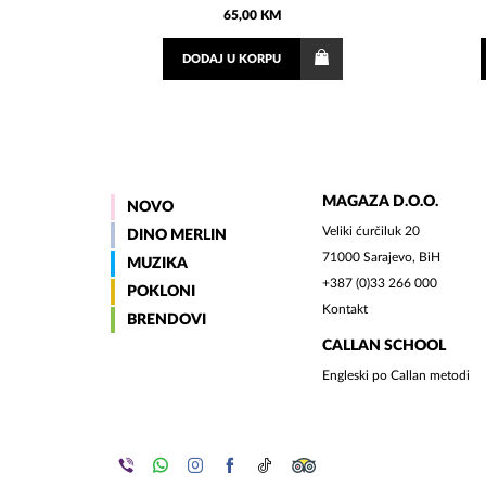
65,00 KM
DODAJ
U KORPU
MAGAZA D.O.O.
NOVO
Veliki ćurčiluk 20
DINO MERLIN
71000 Sarajevo, BiH
MUZIKA
+387 (0)33 266 000
POKLONI
Kontakt
BRENDOVI
CALLAN SCHOOL
Engleski po Callan metodi