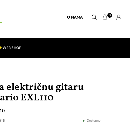
0
O NAMA
WEB SHOP
a električnu gitaru
D'Addario
ario EXL110
EXL110
110
9 €
Dostupno