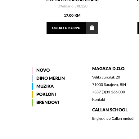
ŽICE ZA ELEKTRIČNU GITARU
D'Addario EXL120
17,00 KM
DODAJ
U KORPU
MAGAZA D.O.O.
NOVO
Veliki ćurčiluk 20
DINO MERLIN
71000 Sarajevo, BiH
MUZIKA
+387 (0)33 266 000
POKLONI
Kontakt
BRENDOVI
CALLAN SCHOOL
Engleski po Callan metodi