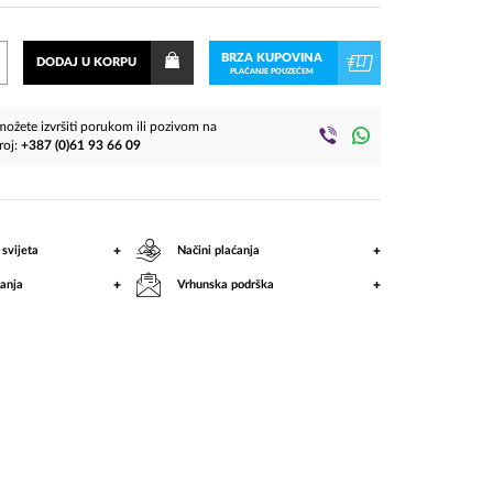
BRZA KUPOVINA
DODAJ U KORPU
PLAĆANJE POUZEĆEM
ožete izvršiti porukom ili pozivom na
roj:
+387 (0)61 93 66 09
+
+
 svijeta
Načini plaćanja
+
+
anja
Vrhunska podrška