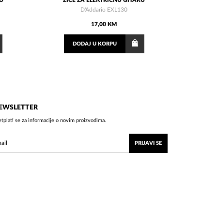
U
ŽICE ZA ELEKTRIČNU GITARU
D'Addario EXL130
17,00 KM
DODAJ
U KORPU
EWSLETTER
etplati se za informacije o novim proizvodima.
PRIJAVI SE