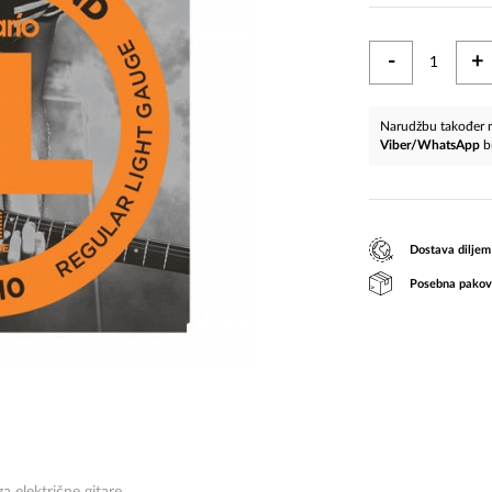
-
+
Narudžbu također m
Viber/WhatsApp
b
Dostava diljem
Posebna pakov