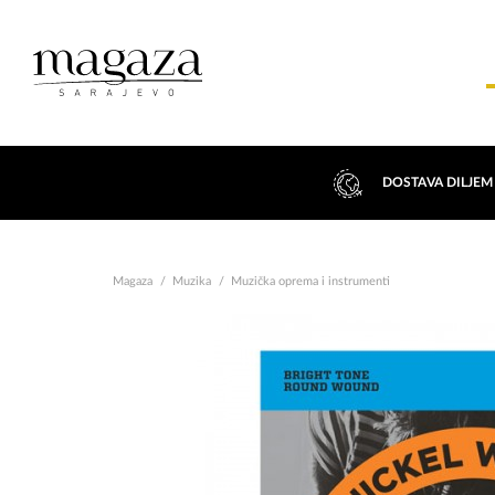
DOSTAVA DILJEM
Magaza
Muzika
Muzička oprema i instrumenti