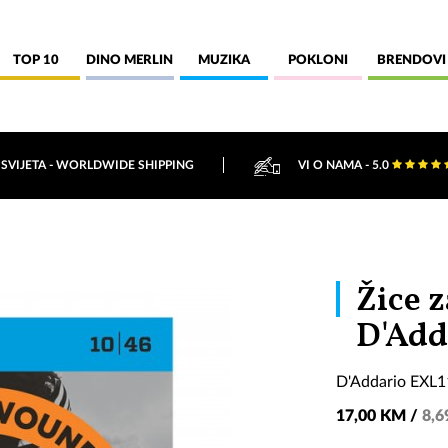
TOP 10
DINO MERLIN
MUZIKA
POKLONI
BRENDOVI
 SVIJETA - WORLDWIDE SHIPPING
VI O NAMA - 5.0
Žice z
D'Add
D'Addario EXL
17,00 KM /
8,6