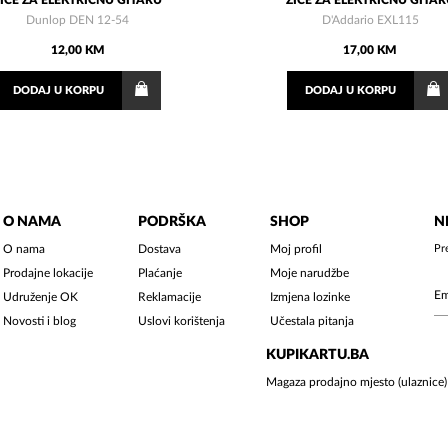
ŽICE ZA ELEKTRIČNU GITARU
ŽICE ZA ELEKTRIČNU GITAR
Dunlop DEN 12-54
D'Addario EXL115
12,00 KM
17,00 KM
DODAJ
U KORPU
DODAJ
U KORPU
O NAMA
PODRŠKA
SHOP
N
O nama
Dostava
Moj profil
Pr
Prodajne lokacije
Plaćanje
Moje narudžbe
Udruženje OK
Reklamacije
Izmjena lozinke
Novosti i blog
Uslovi korištenja
Učestala pitanja
KUPIKARTU.BA
Magaza prodajno mjesto (ulaznice)