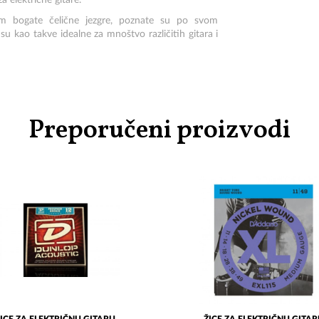
a električne gitare.
om bogate čelične jezgre, poznate su po svom
su kao takve idealne za mnoštvo različitih gitara i
Preporučeni proizvodi