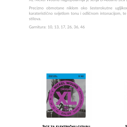
XL Nickel Wound najpopularnija je serija D'Addario žica z
Precizno obmotane niklom oko šesterokutne ugljik
karateristično svijetlom tonu i odličnom intonacijom, te 
stilova.
Garnitura: 10, 13, 17, 26, 36, 46