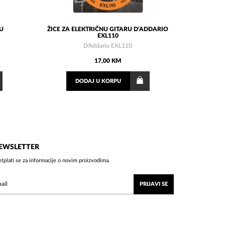
U
ŽICE ZA ELEKTRIČNU GITARU D'ADDARIO
EXL110
D'Addario EXL110
17,00 KM
DODAJ
U KORPU
EWSLETTER
etplati se za informacije o novim proizvodima.
PRIJAVI SE