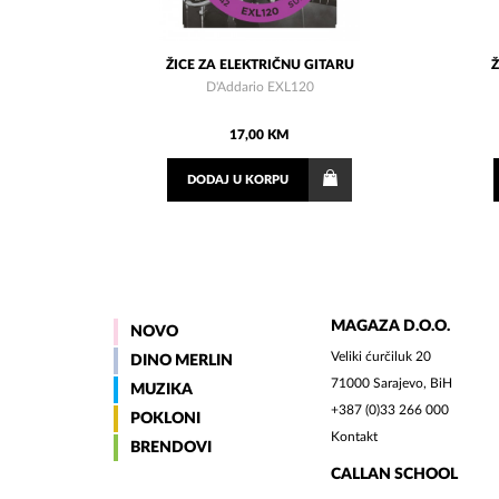
ŽICE ZA ELEKTRIČNU GITARU
D'Addario EXL120
17,00 KM
DODAJ
U KORPU
MAGAZA D.O.O.
NOVO
Veliki ćurčiluk 20
DINO MERLIN
71000 Sarajevo, BiH
MUZIKA
+387 (0)33 266 000
POKLONI
Kontakt
BRENDOVI
CALLAN SCHOOL