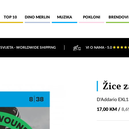
TOP 10
DINO MERLIN
MUZIKA
POKLONI
BRENDOVI
 SVIJETA - WORLDWIDE SHIPPING
VI O NAMA - 5.0
Žice z
D'Addario EXL
17,00 KM /
8,6