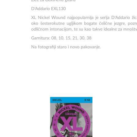
Žice za električnu gitaru
D'Addario EXL130
XL Nickel Wound najpopularnija je serija D'Addario žic
oko šesterokutne ugljikom bogate čelične jezgre, pozn
odličnom intonacijom, te su kao takve idealne za mnoštvo r
Garnitura: 08, 10, 15, 21, 30, 38
Na fotografiji staro i novo pakovanje.