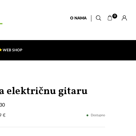
0
O NAMA
WEB SHOP
D'Addario
a električnu gitaru
EXL130
130
9 €
Dostupno