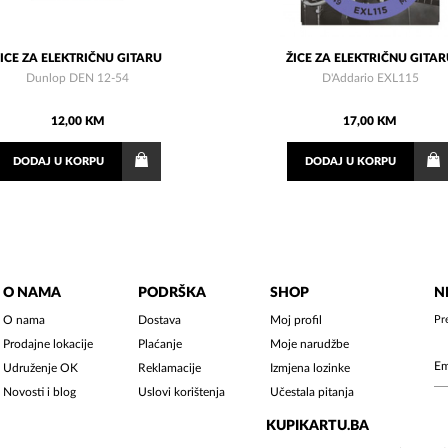
ŽICE ZA ELEKTRIČNU GITARU
ŽICE ZA ELEKTRIČNU GITAR
Dunlop DEN 12-54
D'Addario EXL115
12,00 KM
17,00 KM
DODAJ
U KORPU
DODAJ
U KORPU
O NAMA
PODRŠKA
SHOP
N
O nama
Dostava
Moj profil
Pr
Prodajne lokacije
Plaćanje
Moje narudžbe
Udruženje OK
Reklamacije
Izmjena lozinke
Novosti i blog
Uslovi korištenja
Učestala pitanja
KUPIKARTU.BA