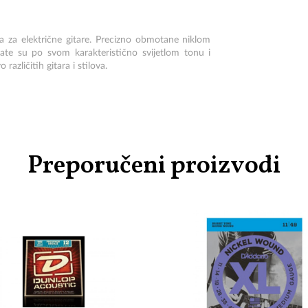
a za električne gitare. Precizno obmotane niklom
ate su po svom karakteristično svijetlom tonu i
azličitih gitara i stilova.
Preporučeni proizvodi