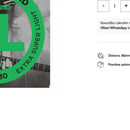
-
+
Narudžbu također m
Viber/WhatsApp
b
Dostava diljem
Posebna pakov