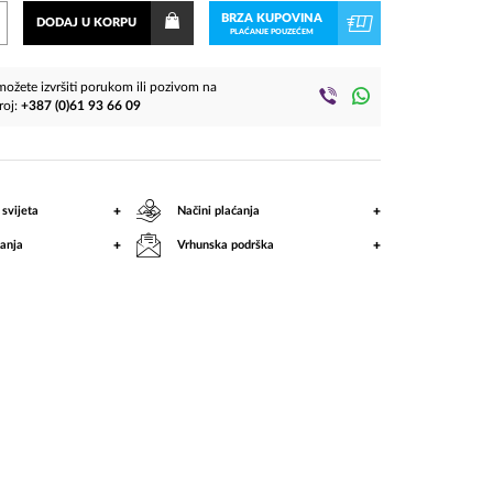
BRZA KUPOVINA
DODAJ U KORPU
PLAĆANJE POUZEĆEM
ožete izvršiti porukom ili pozivom na
roj:
+387 (0)61 93 66 09
+
+
 svijeta
Načini plaćanja
+
+
anja
Vrhunska podrška