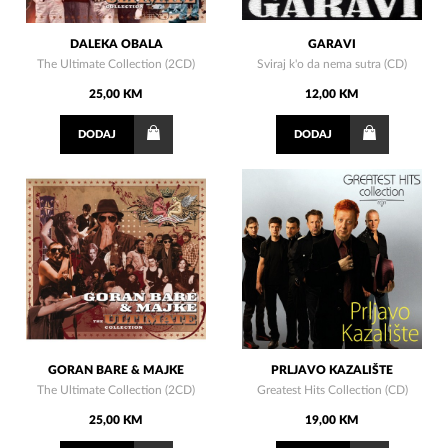
DALEKA OBALA
GARAVI
The Ultimate Collection (2CD)
Sviraj k'o da nema sutra (CD)
25,00 KM
12,00 KM
DODAJ
DODAJ
GORAN BARE & MAJKE
PRLJAVO KAZALIŠTE
The Ultimate Collection (2CD)
Greatest Hits Collection (CD)
25,00 KM
19,00 KM