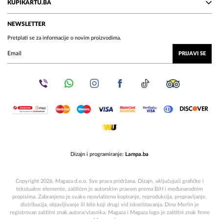
KUPIKARTU.BA
NEWSLETTER
Pretplati se za informacije o novim proizvodima.
PRIJAVI SE
Dizajn i programiranje:
Lampa.ba
Copyright 2026. Magaza d.o.o. Sve prava pridržana. Dizajn, uključujući grafičke i
tekstualne elemente, zaštićen je autorskim pravom prema BiH i međunarodnim
propisima. Zabranjeno je svako neovlašteno kopiranje, reprodukcija, prepravljanje,
distribucija, objavljivanje ili bilo koji drugi vid iskorištavanja. Dino Merlin je
registrovan zaštitni znak autora/vlasnika. Magaza i Magaza logo je zaštitni znak firme