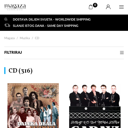
0
DOSTAVA DILJEM SVIJETA - WORLDWIDE SHIPPING
SLANJE ISTOG DANA - SAME DAY SHIPPING
Magaza
Muzika
CD
FILTRIRAJ
CD (
316
)