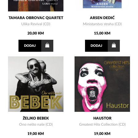
TAMARA OBROVAC QUARTET
ARSEN DEDIĆ
Ulika Revival (CD)
Ministarstvo straha (CD)
20,00 KM
15,00 KM
DODAJ
DODAJ
ŽELJKO BEBEK
HAUSTOR
Ono nešto naše (CD)
Greatest Hits Collection (CD)
19,00 KM
19,00 KM