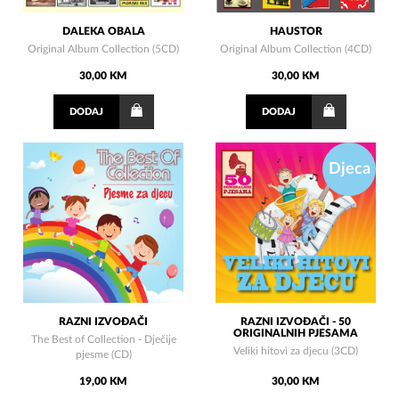
DALEKA OBALA
HAUSTOR
Original Album Collection (5CD)
Original Album Collection (4CD)
30,00 KM
30,00 KM
DODAJ
DODAJ
Djeca
RAZNI IZVOĐAČI
RAZNI IZVOĐAČI - 50
ORIGINALNIH PJESAMA
The Best of Collection - Dječije
Veliki hitovi za djecu (3CD)
pjesme (CD)
19,00 KM
30,00 KM