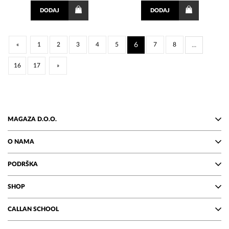
DODAJ
DODAJ
«
1
2
3
4
5
6
7
8
...
16
17
»
MAGAZA D.O.O.
O NAMA
PODRŠKA
SHOP
CALLAN SCHOOL