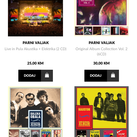
PARNI VALJAK
PARNI VALJAK
Live in Pula Akustika + Elektrika (2 CD)
Original Album Collection Vol. 2
(6CD)
25,00 KM
30,00 KM
DODAJ
DODAJ