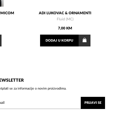
GUMICOM
ADI LUKOVAC & ORNAMENTI
Fluid (MC)
7,00 KM
DODAJ
U KORPU
EWSLETTER
etplati se za informacije o novim proizvodima.
PRIJAVI SE