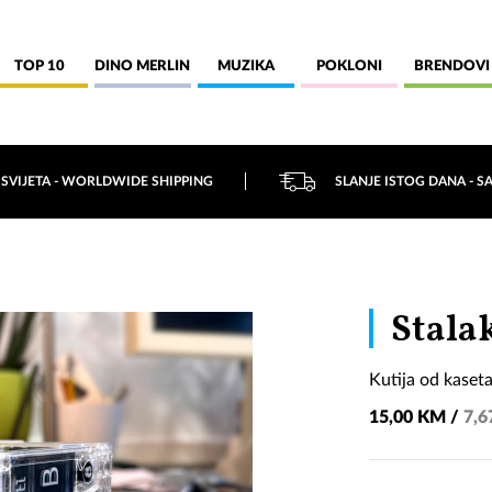
TOP 10
DINO MERLIN
MUZIKA
POKLONI
BRENDOVI
 SVIJETA - WORLDWIDE SHIPPING
SLANJE ISTOG DANA - S
Stala
Kutija od kaset
15,00 KM /
7,6