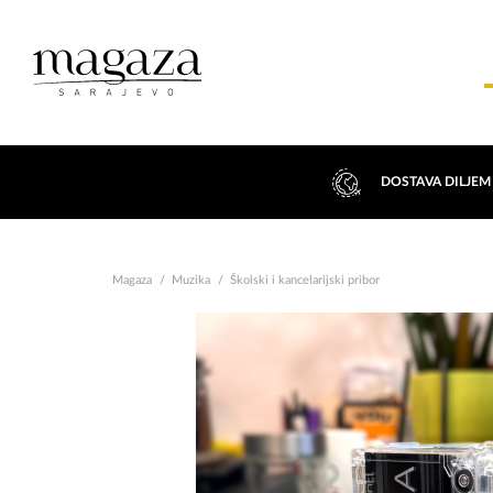
DOSTAVA DILJEM
Magaza
Muzika
Školski i kancelarijski pribor