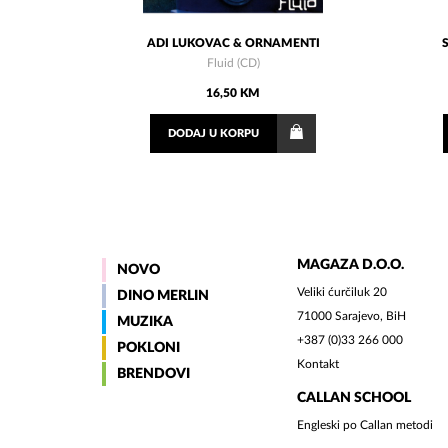
ADI LUKOVAC & ORNAMENTI
Fluid (CD)
16,50 KM
DODAJ
U KORPU
MAGAZA D.O.O.
NOVO
Veliki ćurčiluk 20
DINO MERLIN
71000 Sarajevo, BiH
MUZIKA
+387 (0)33 266 000
POKLONI
Kontakt
BRENDOVI
CALLAN SCHOOL
Engleski po Callan metodi