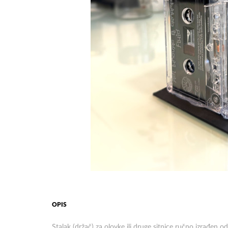
OPIS
Stalak (držač) za olovke ili druge sitnice ručno izrađen od