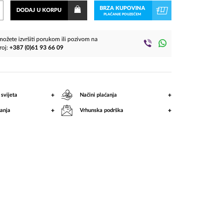
Lukovac
BRZA KUPOVINA
DODAJ U KORPU
PLAĆANJE POUZEĆEM
&
ožete izvršiti porukom ili pozivom na
Ornamenti
roj:
+387 (0)61 93 66 09
+
+
 svijeta
Načini plaćanja
+
+
anja
Vrhunska podrška