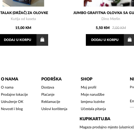
STALAK (DRŽAČ) ZA OLOVKE
JUMBO GRAFITNA OLOVKA SA 
Kutija od kaseta
Dino Merlin
15,00 KM
5,50 KM
7,00 KM
DODAJ
U KORPU
DODAJ
U KORPU
O NAMA
PODRŠKA
SHOP
N
O nama
Dostava
Moj profil
Pr
Prodajne lokacije
Plaćanje
Moje narudžbe
Udruženje OK
Reklamacije
Izmjena lozinke
Novosti i blog
Uslovi korištenja
Učestala pitanja
KUPIKARTU.BA
Magaza prodajno mjesto (ulaznice)