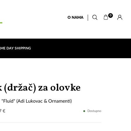
0
O NAMA
AME DAY SHIPPING
Kutija
k (držač) za olovke
od
a "Fluid" (Adi Lukovac & Ornamenti)
kaseta
7 €
Dostupno
"Fluid"
(Adi