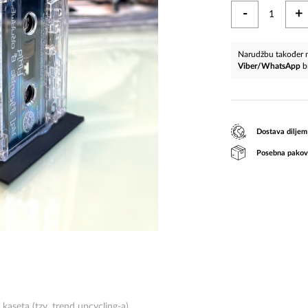
-
+
Narudžbu također m
Viber/WhatsApp
b
Dostava diljem
Posebna pakov
 kaseta (tzv. trend upcycling-a).