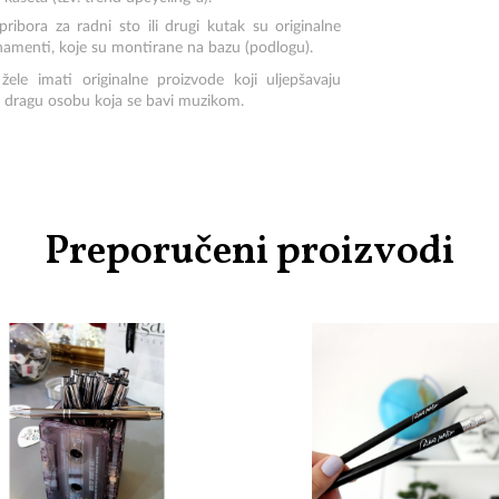
pribora za radni sto ili drugi kutak su originalne
amenti, koje su montirane na bazu (podlogu).
le imati originalne proizvode koji uljepšavaju
za dragu osobu koja se bavi muzikom.
Preporučeni proizvodi