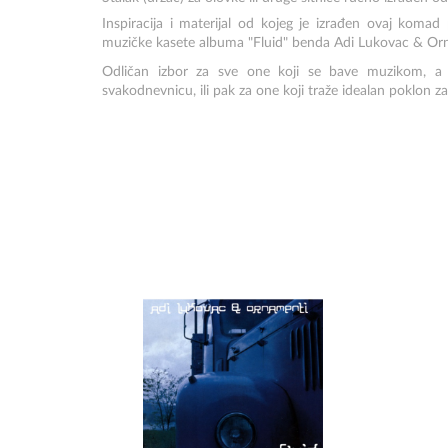
Inspiracija i materijal od kojeg je izrađen ovaj komad 
muzičke kasete albuma "Fluid" benda Adi Lukovac & Orn
Odličan izbor za sve one koji se bave muzikom, a že
svakodnevnicu, ili pak za one koji traže idealan poklon 