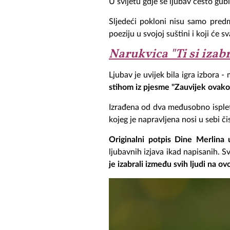
U svijetu gdje se ljubav često gub
Sljedeći pokloni nisu samo predm
poeziju u svojoj suštini i koji će
Narukvica "Ti si izab
Ljubav je uvijek bila igra izbora 
stihom iz pjesme "Zauvijek ovako"
Izrađena od dva međusobno isplet
kojeg je napravljena nosi u sebi či
Originalni potpis Dine Merlina 
ljubavnih izjava ikad napisanih. 
je izabrali između svih ljudi na ov