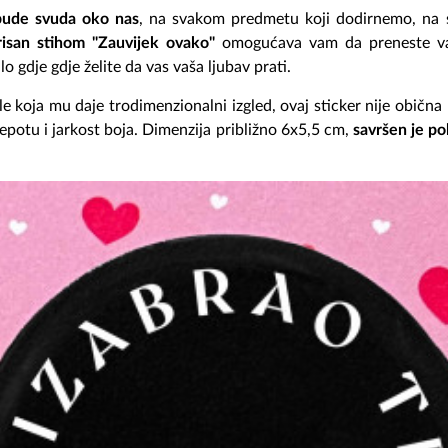
bude svuda oko nas
, na svakom predmetu koji dodirnemo, na s
risan stihom "Zauvijek ovako"
omogućava vam da preneste va
lo gdje gdje želite da vas vaša ljubav prati.
oja mu daje trodimenzionalni izgled, ovaj sticker nije obična n
ljepotu i jarkost boja. Dimenzija približno 6x5,5 cm,
savršen je pok