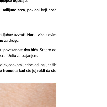
jljepše osjećaje.
i milijune srca
, pokloni koji nose
 ljubav uzvrati.
Narukvica s ovim
no za drugo.
nu povezanost dva bića
. Srebro od
era i želju za trajanjem.
 je svjedokom jedne od najljepših
se trenutka kad ste joj rekli da ste