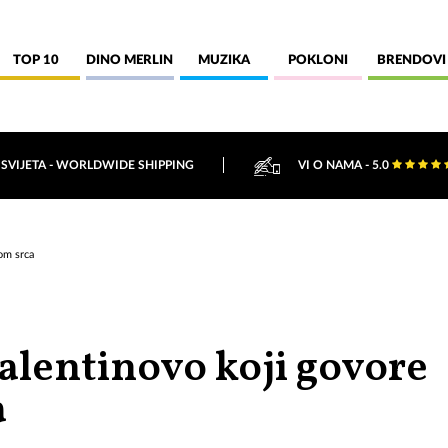
TOP 10
DINO MERLIN
MUZIKA
POKLONI
BRENDOVI
 SVIJETA - WORLDWIDE SHIPPING
VI O NAMA - 5.0
om srca
alentinovo koji govore
a