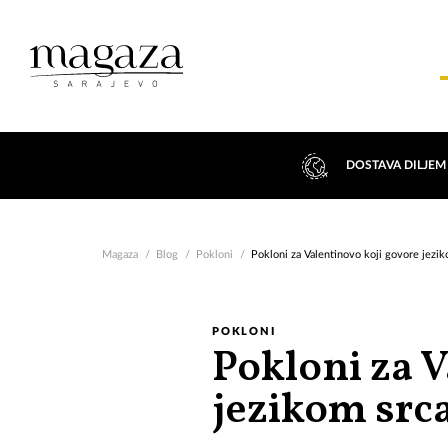
DOSTAVA DILJEM
Magaza
Blog
Pokloni
Pokloni za Valentinovo koji govore jezik
POKLONI
Pokloni za V
jezikom src