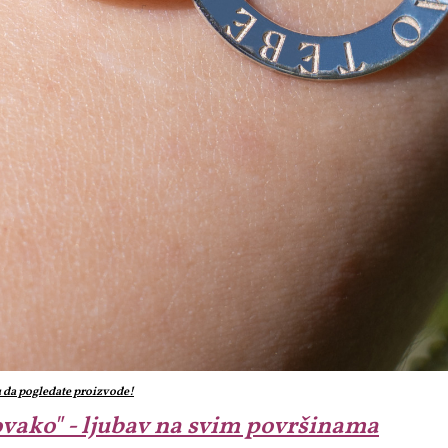
u da pogledate proizvode!
ovako" - ljubav na svim površinama