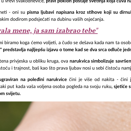
i u vrevi svakodnevice,
pravi poklon postaje svetinja koja čuva na
eti - oni su
pisma ljubavi napisana kroz stihove koji su dirnul
 svakim dodirom podsjećati na dubinu vaših osjećanja.
rala mene, ja sam izabrao tebe"
- mi biramo koga ćemo voljeti, a čudo se dešava kada nam ta osoba
 predstavlja najljepšu izjavu o tome kad se dva srca odluče jed
ena privjeska u obliku kruga, ova
narukvica simbolizuje savrše
stoću i trajnost, baš kao što prava ljubav nosi u sebi čistoću namj
ugraviran na poleđini narukvice
čini je više od nakita - čini
Svaki put kada vaša voljena osoba pogleda na svoju ruku
, sjetiće 
om svijetu.