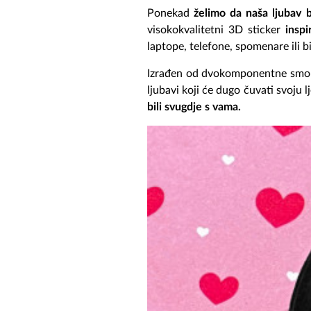
Ponekad
želimo da naša ljubav 
visokokvalitetni 3D sticker
inspi
laptope, telefone, spomenare ili bi
Izrađen od dvokomponentne smole k
ljubavi koji će dugo čuvati svoju 
bili svugdje s vama.