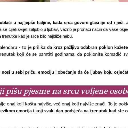
 oblači u najljepše haljine, kada srca govore glasnije od riječi,
 cijeli svijet zaljubio u ljubav, važno je pronaći način da vaše osjeća
a trenutke kad je srce bilo najbliže nebu.
alendaru - to je
prilika da kroz pažljivo odabran poklon kažet
trenutak koji će se pamtiti godinama, da poklonite komadić sv
o
nosi u sebi priču, emociju i obećanje da će ljubav koju osjeća
ji pišu pjesme na srcu voljene osob
je onaj koji košta najviše, već onaj koji najviše znači. To je pokl
 jezikom emocija i koji svaki dan podsjeća na trenutak kad ste od