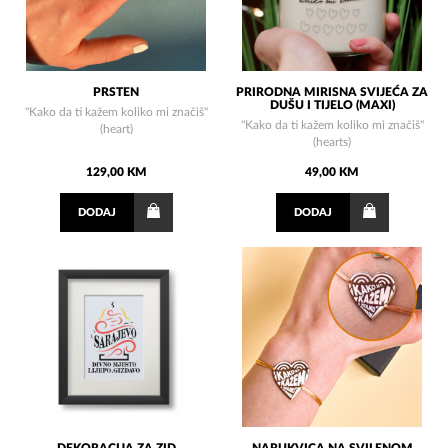
PRSTEN
PRIRODNA MIRISNA SVIJEĆA ZA
DUŠU I TIJELO (MAXI)
"Kako da ti kažem koliko mi značiš"
"Kako da ti kažem koliko mi značiš"
(heart)
(hearts)
129,00 KM
49,00 KM
DODAJ
DODAJ