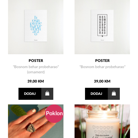
POSTER
POSTER
"Bosnom behar probeharao"
"Bosnom behar probeharao"
(ornament)
39,00 KM
39,00 KM
DODAJ
DODAJ
Poklon