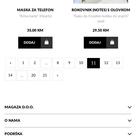
MASKA ZA TELEFON
ROKOVNIK (NOTES) S OLOVKOM
"Krive karte" (Hearts)
"Kako da ti kažem koliko mi značiš"
(red)
35,00 KM
29,50 KM
DODAJ
DODAJ
«
1
2
...
8
9
10
11
12
13
14
...
20
21
»
MAGAZA D.O.O.
O NAMA
PODRŠKA