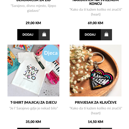
DEKORACIJA ZA ZID
NARUKVICA NA SVILENOM
KONCU
"Sarajevo, divno mjesto, lijepo
"Kako da ti kažem koliko mi značiš"
gizdavo"
(heart)
29,00 KM
69,00 KM
DODAJ
DODAJ
Djeca
T-SHIRT (MAJICA) ZA DJECU
PRIVJESAK ZA KLJUČEVE
"Je l' Sarajevo gdje je nekad bilo"
"Kako da ti kažem koliko mi značiš"
(heart)
35,00 KM
14,50 KM