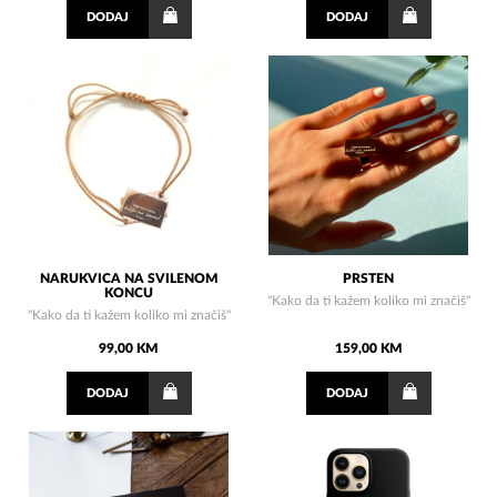
DODAJ
DODAJ
NARUKVICA NA SVILENOM
PRSTEN
KONCU
"Kako da ti kažem koliko mi značiš"
"Kako da ti kažem koliko mi značiš"
99,00 KM
159,00 KM
DODAJ
DODAJ