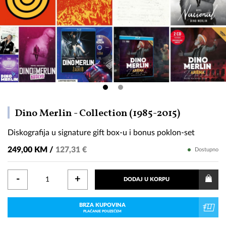
Diskograf
Dino Merlin - Collection (1985-2015)
u
Diskografija u signature gift box-u i bonus poklon-set
signature
gift
249,00 KM /
127,31 €
Dostupno
box-
u
-
+
DODAJ U KORPU
i
bonus
BRZA KUPOVINA
poklon-
PLAĆANJE POUZEĆEM
set