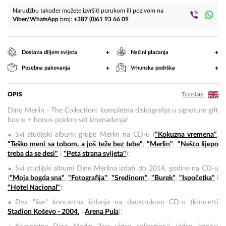
Narudžbu također možete izvršiti porukom ili pozivom na
Viber/WhatsApp
broj:
+387 (0)61 93 66 09
+
+
Dostava diljem svijeta
Načini plaćanja
+
+
Posebna pakovanja
Vrhunska podrška
OPIS
Translate
Dino Merlin - The Collection: k
ompletna diskografija u signature gift
box-u + bonus poklon-set iznenađenja!
Svi studijski albumi grupe Merlin na CD-u (
"Kokuzna vremena"
,
"Teško meni sa tobom, a još teže bez tebe"
,
"Merlin"
,
"Nešto lijepo
treba da se desi"
i
"Peta strana svijeta"
);
Svi studijski albumi Dine Merlina izdati do 2014. godine na CD-u
(
"Moja bogda sna"
,
"Fotografija"
,
"Sredinom"
,
"Burek"
,
"Ispočetka"
i
"Hotel Nacional"
);
Dva "live" koncertna izdanja na dvostrukom CD-u (koncerti
Stadion Koševo - 2004.
i
Arena Pula
);