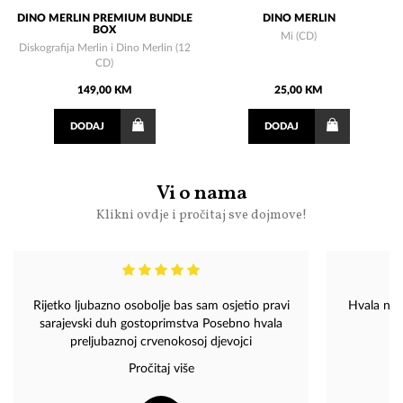
DINO MERLIN PREMIUM BUNDLE
DINO MERLIN
BOX
Mi (CD)
Diskografija Merlin i Dino Merlin (12
CD)
149,00 KM
25,00 KM
DODAJ
DODAJ
Vi o nama
Klikni ovdje i pročitaj sve dojmove!
Rijetko ljubazno osobolje bas sam osjetio pravi
Hvala na 
sarajevski duh gostoprimstva Posebno hvala
preljubaznoj crvenokosoj djevojci
Pročitaj više