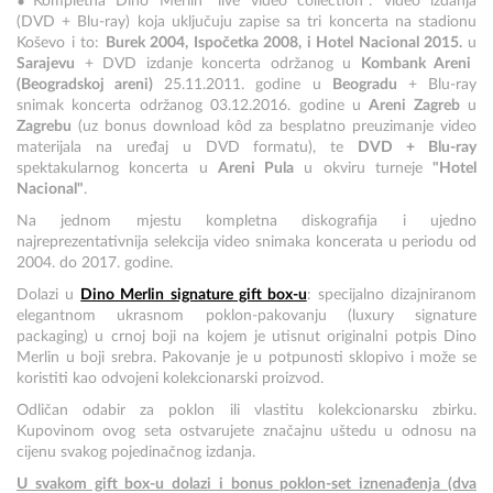
Kompletna Dino Merlin "live video collection": video izdanja
(DVD + Blu-ray) koja uključuju zapise sa tri koncerta na stadionu
Koševo i to:
Burek 2004, Ispočetka 2008, i Hotel Nacional 2015.
u
Sarajevu
+ DVD izdanje koncerta održanog u
Kombank Areni
(Beogradskoj areni)
25.11.2011. godine u
Beogradu
+ Blu-ray
snimak koncerta održanog 03.12.2016. godine u
Areni Zagreb
u
Zagrebu
(uz bonus download kôd za besplatno preuzimanje video
materijala na uređaj u DVD formatu), te
DVD + Blu-ray
spektakularnog koncerta u
Areni Pula
u okviru turneje
"Hotel
Nacional"
.
Na jednom mjestu kompletna diskografija i ujedno
najreprezentativnija selekcija video snimaka koncerata u periodu od
2004. do 2017. godine.
Dolazi u
Dino Merlin signature gift box-u
: specijalno dizajniranom
elegantnom ukrasnom poklon-pakovanju (luxury signature
packaging) u crnoj boji na kojem je utisnut originalni potpis Dino
Merlin u boji srebra. Pakovanje je u potpunosti sklopivo i može se
koristiti kao odvojeni kolekcionarski proizvod.
Odličan odabir za poklon ili vlastitu kolekcionarsku zbirku.
Kupovinom ovog seta ostvarujete značajnu uštedu u odnosu na
cijenu svakog pojedinačnog izdanja.
U svakom gift box-u dolazi i bonus poklon-set iznenađenja (dva