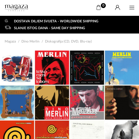
0
DOSTAVA DILJEM SVIJETA - WORLDWIDE SHIPPING
SLANJE ISTOG DANA - SAME DAY SHIPPING
Magaza
Dino Merlin
Diskografija (CD, DVD, Blu-ray)