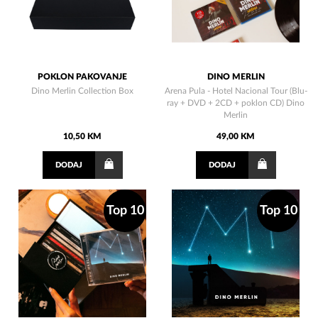
POKLON PAKOVANJE
DINO MERLIN
Dino Merlin Collection Box
Arena Pula - Hotel Nacional Tour (Blu-
ray + DVD + 2CD + poklon CD) Dino
Merlin
10,50 KM
49,00 KM
DODAJ
DODAJ
Top 10
Top 10