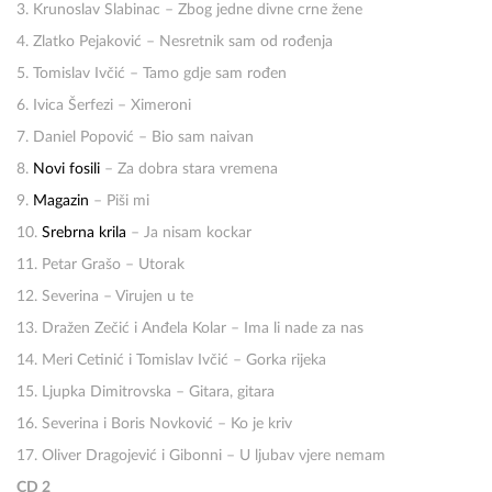
3. Krunoslav Slabinac – Zbog jedne divne crne žene
4. Zlatko Pejaković – Nesretnik sam od rođenja
5. Tomislav Ivčić – Tamo gdje sam rođen
6. Ivica Šerfezi – Ximeroni
7. Daniel Popović – Bio sam naivan
8.
Novi fosili
– Za dobra stara vremena
9.
Magazin
– Piši mi
10.
Srebrna krila
– Ja nisam kockar
11. Petar Grašo – Utorak
12. Severina – Virujen u te
13. Dražen Zečić i Anđela Kolar – Ima li nade za nas
14. Meri Cetinić i Tomislav Ivčić – Gorka rijeka
15. Ljupka Dimitrovska – Gitara, gitara
16. Severina i Boris Novković – Ko je kriv
17. Oliver Dragojević i Gibonni – U ljubav vjere nemam
CD 2