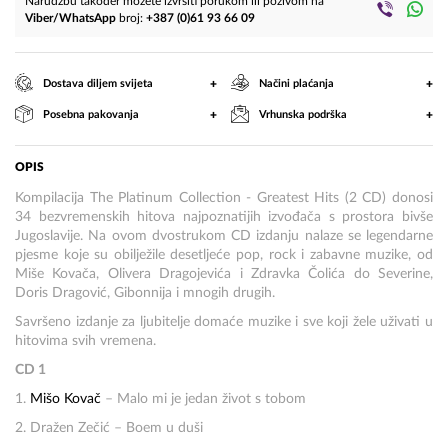
Narudžbu također možete izvršiti porukom ili pozivom na
Viber/WhatsApp
broj:
+387 (0)61 93 66 09
+
+
Dostava diljem svijeta
Načini plaćanja
+
+
Posebna pakovanja
Vrhunska podrška
OPIS
Kompilacija The Platinum Collection - Greatest Hits (2 CD) donosi
34 bezvremenskih hitova najpoznatijih izvođača s prostora bivše
Jugoslavije. Na ovom dvostrukom CD izdanju nalaze se legendarne
pjesme koje su obilježile desetljeće pop, rock i zabavne muzike, od
Miše Kovača, Olivera Dragojevića i Zdravka Čolića do Severine,
Doris Dragović, Gibonnija i mnogih drugih.
Savršeno izdanje za ljubitelje domaće muzike i sve koji žele uživati u
hitovima svih vremena.
CD 1
1.
Mišo Kovač
– Malo mi je jedan život s tobom
2. Dražen Zečić – Boem u duši