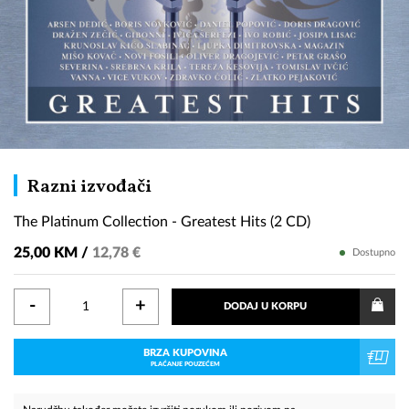
The
Razni izvođači
Platinum
The Platinum Collection - Greatest Hits (2 CD)
Collection
-
25,00 KM /
12,78 €
Dostupno
Greatest
Hits
-
+
DODAJ U KORPU
(2
CD)
BRZA KUPOVINA
PLAĆANJE POUZEĆEM