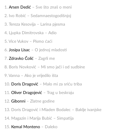
1.
Arsen Dedić
– Sve što znaš o meni
2. Ivo Robić – Sedamnaestogodišnjoj
3. Tereza Kesovija – Larina pjesma
4. Ljupka Dimitrovska – Adio
5. Vice Vukov – Pismo ćaći
6.
Josipa Lisac
– O jednoj mladosti
7.
Zdravko Čolić
– Zagrli me
8. Boris Novković – Mi smo jači i od sudbine
9. Vanna – Ako je vrijedilo išta
10.
Doris Dragović
– Malo mi za sriću triba
11.
Oliver Dragojević
– Trag u beskraju
12.
Gibonni
– Zlatne godine
13. Doris Dragović i Mladen Bodalec – Baklje ivanjske
14. Magazin i Marija Bubić – Simpatija
15.
Kemal Monteno
– Daleko