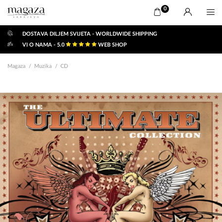
0
DOSTAVA DILJEM SVIJETA - WORLDWIDE SHIPPING
VI O NAMA - 5.0
WEB SHOP
Magaza
Muzika
CD