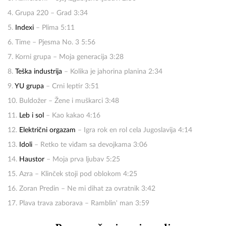
4. Grupa 220 – Grad 3:34
5.
Indexi
– Plima 5:11
6. Time – Pjesma No. 3 5:56
7. Korni grupa – Moja generacija 3:28
8.
Teška industrija
– Kolika je jahorina planina 2:34
9.
YU grupa
– Crni leptir 3:51
10. Buldožer – Žene i muškarci 3:48
11.
Leb i sol
– Kao kakao 4:16
12.
Električni orgazam
– Igra rok en rol cela Jugoslavija 4:14
13.
Idoli
– Retko te viđam sa devojkama 3:06
14.
Haustor
– Moja prva ljubav 5:25
15. Azra – Klinček stoji pod oblokom 4:25
16. Zoran Predin – Ne mi dihat za ovratnik 3:42
17. Plava trava zaborava – Ramblin' man 3:59