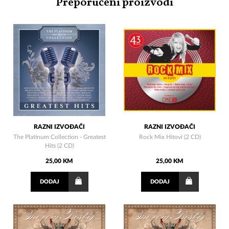
Preporučeni proizvodi
RAZNI IZVOĐAČI
RAZNI IZVOĐAČI
The Platinum Collection - Greatest
Rock Mix Hitovi (2 CD)
Hits (2 CD)
25,00 KM
25,00 KM
DODAJ
DODAJ