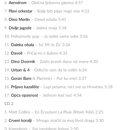
6.
Aerodrom
– Obična ljubavna pjesma 4:57
7.
Plavi orkestar
– Bolje biti pijan nego star 4:22
8.
Dino Merlin
– Deset mlađa 5:41
9.
Divlje jagode
– Jedina moja 5:18
10. Psihomodo pop – Ja volim samo sebe 3:56
11.
Daleka obala
– Sa’ Mi Je Ža’ 3:36
12.
Đavoli
– Pričaj mi o ljubavi 4:33
13.
Dino Dvornik
– Zašto praviš slona od mene 4:20
14.
Urban & 4
– Odlučio sam da te volim 6:24
15.
Goran Bare
& Plaćenici – Put ka sreći 3:37
16.
Prljavo kazalište
– Lupi petama, reci sve za Hrvatsku 5:18
17.
Opća opasnost
– Jednom kad noć 4:54
CD 2
1. Matt Collins – En Écoutant La Pluie (Ritam Kiše) 2:25
2.
Crveni koralji
– Mnogo značiš za moj život draga 3:30
3. Kameleoni – Sjaj izgubljene ljubavi 2:50