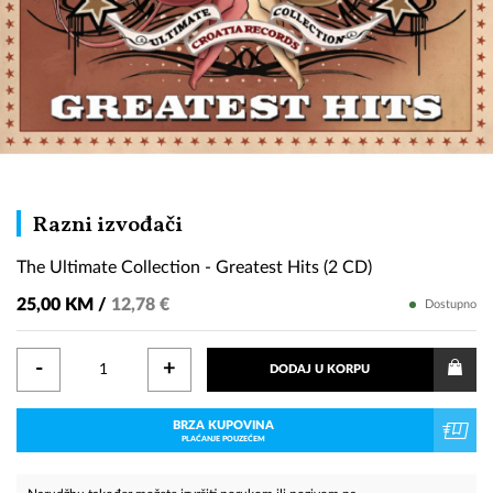
The
Razni izvođači
Ultimate
The Ultimate Collection - Greatest Hits (2 CD)
Collection
-
25,00 KM /
12,78 €
Dostupno
Greatest
Hits
-
+
DODAJ U KORPU
(2
CD)
BRZA KUPOVINA
PLAĆANJE POUZEĆEM