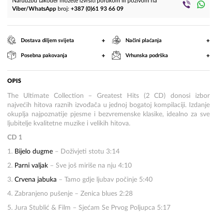
Narudžbu također možete izvršiti porukom ili pozivom na
Viber/WhatsApp
broj:
+387 (0)61 93 66 09
+
+
Dostava diljem svijeta
Načini plaćanja
+
+
Posebna pakovanja
Vrhunska podrška
OPIS
The Ultimate Collection – Greatest Hits (2 CD) donosi izbor
najvećih hitova raznih izvođača u jednoj bogatoj kompilaciji. Izdanje
okuplja najpoznatije pjesme i bezvremenske klasike, idealno za sve
ljubitelje kvalitetne muzike i velikih hitova.
CD 1
1.
Bijelo dugme
– Doživjeti stotu 3:14
2.
Parni valjak
– Sve još miriše na nju 4:10
3.
Crvena jabuka
– Tamo gdje ljubav počinje 5:40
4. Zabranjeno pušenje – Zenica blues 2:28
5. Jura Stublić & Film – Sjećam Se Prvog Poljupca 5:17