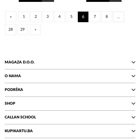
«
1
2
3
4
5
6
7
8
...
28
29
»
MAGAZA D.O.O.
O NAMA
PODRŠKA
SHOP
CALLAN SCHOOL
KUPIKARTU.BA