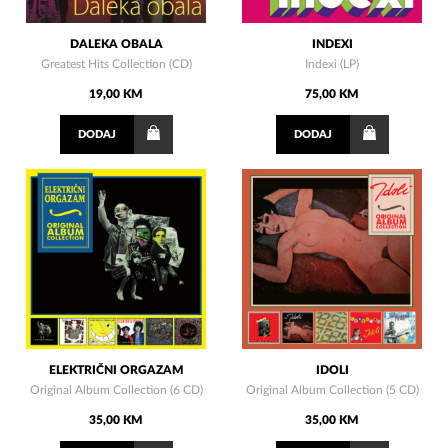
DALEKA OBALA
INDEXI
Greatest Hits Collection (CD)
Indexi (LP)
19,00 KM
75,00 KM
DODAJ
DODAJ
ELEKTRIČNI ORGAZAM
IDOLI
Original Album Collection (6 CD)
Original Album Collection (5 CD)
35,00 KM
35,00 KM