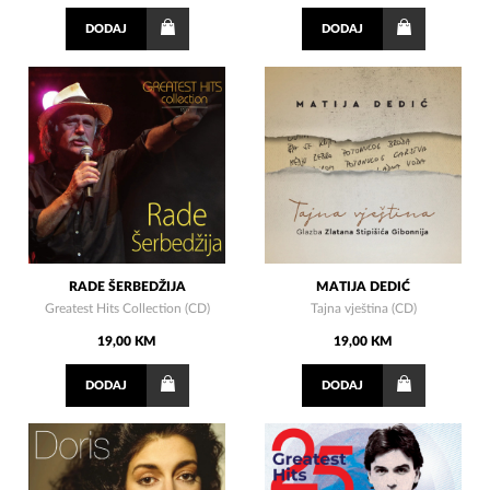
DODAJ
DODAJ
RADE ŠERBEDŽIJA
MATIJA DEDIĆ
Greatest Hits Collection (CD)
Tajna vještina (CD)
19,00 KM
19,00 KM
DODAJ
DODAJ