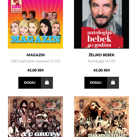
MAGAZIN
ŽELJKO BEBEK
100 originalnih pjesama (5 CD)
Antologija (4 CD)
45,00 KM
45,00 KM
DODAJ
DODAJ