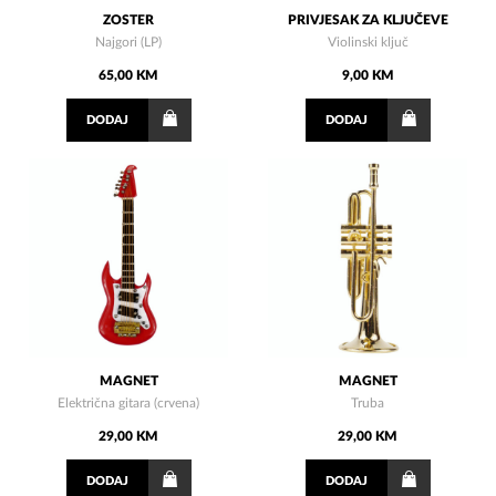
ZOSTER
PRIVJESAK ZA KLJUČEVE
Najgori (LP)
Violinski ključ
65,00 KM
9,00 KM
DODAJ
DODAJ
MAGNET
MAGNET
Električna gitara (crvena)
Truba
29,00 KM
29,00 KM
DODAJ
DODAJ