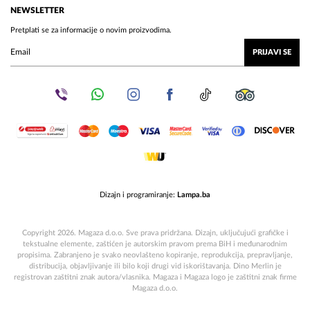
NEWSLETTER
Pretplati se za informacije o novim proizvodima.
PRIJAVI SE
Dizajn i programiranje:
Lampa.ba
Copyright 2026. Magaza d.o.o. Sve prava pridržana. Dizajn, uključujući grafičke i
tekstualne elemente, zaštićen je autorskim pravom prema BiH i međunarodnim
propisima. Zabranjeno je svako neovlašteno kopiranje, reprodukcija, prepravljanje,
distribucija, objavljivanje ili bilo koji drugi vid iskorištavanja. Dino Merlin je
registrovan zaštitni znak autora/vlasnika. Magaza i Magaza logo je zaštitni znak firme
Magaza d.o.o.