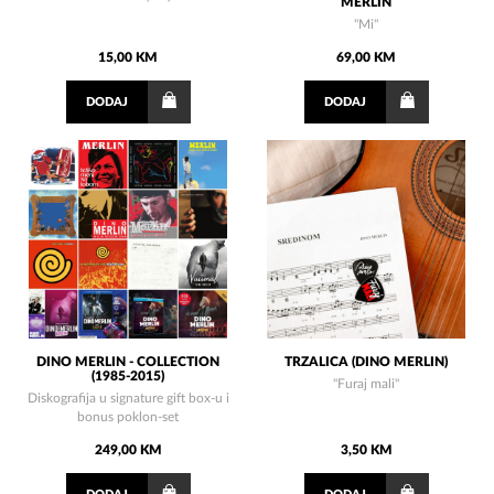
MERLIN
"Mi"
15,00 KM
69,00 KM
DODAJ
DODAJ
DINO MERLIN - COLLECTION
TRZALICA (DINO MERLIN)
(1985-2015)
''Furaj mali''
Diskografija u signature gift box-u i
bonus poklon-set
249,00 KM
3,50 KM