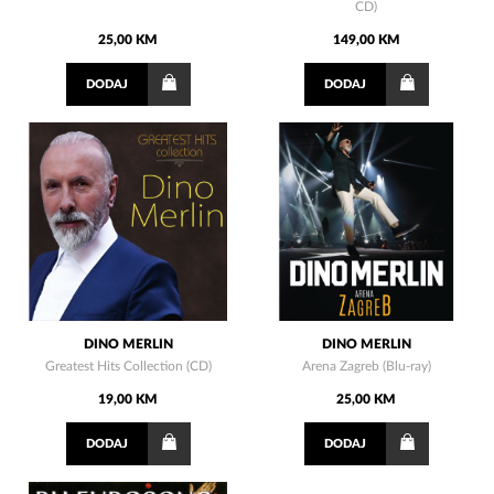
CD)
25,00 KM
149,00 KM
DODAJ
DODAJ
DINO MERLIN
DINO MERLIN
Greatest Hits Collection (CD)
Arena Zagreb (Blu-ray)
19,00 KM
25,00 KM
DODAJ
DODAJ