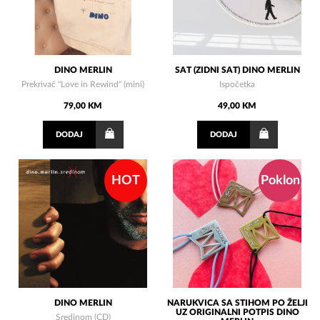
DINO MERLIN
SAT (ZIDNI SAT) DINO MERLIN
Prekrivač "Love in Rewind" (mini)
Ispočetka
79,00 KM
49,00 KM
DODAJ
DODAJ
HOT
Poklon
DINO MERLIN
NARUKVICA SA STIHOM PO ŽELJI
UZ ORIGINALNI POTPIS DINO
Sredinom (CD)