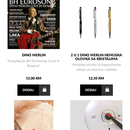
DINO MERLIN
2 U 1 DINO MERLIN HEMIJSKA
OLOVKA SA KRISTALIMA
Kompilacija BH Eurosong "Love in
Hemijska olovka sa kapacitivnim
Rewind"
vrhom za telefone i tablete
15,00 KM
12,50 KM
DODAJ
DODAJ