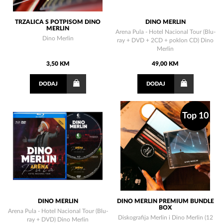
TRZALICA S POTPISOM DINO
DINO MERLIN
MERLIN
Arena Pula - Hotel Nacional Tour (Blu-
Dino Merlin
ray + DVD + 2CD + poklon CD) Dino
Merlin
3,50 KM
49,00 KM
DODAJ
DODAJ
Top 10
DINO MERLIN
DINO MERLIN PREMIUM BUNDLE
BOX
Arena Pula - Hotel Nacional Tour (Blu-
Diskografija Merlin i Dino Merlin (12
ray + DVD) Dino Merlin