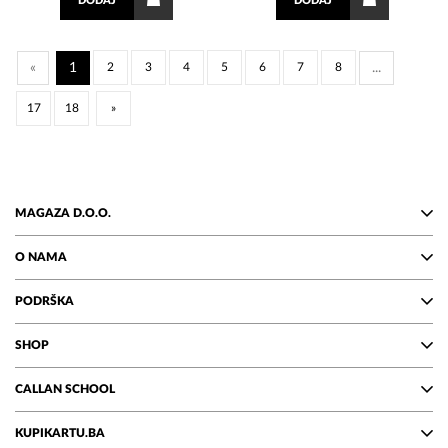
DODAJ
DODAJ
«
1
2
3
4
5
6
7
8
...
17
18
»
MAGAZA D.O.O.
O NAMA
PODRŠKA
SHOP
CALLAN SCHOOL
KUPIKARTU.BA