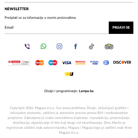
NEWSLETTER
Pretplati se za informacije o novim proizvodima.
PRIJAVI SE
Dizajn i programiranje:
Lampa.ba
Copyright 2026. Magaza d.o.o. Sve prava pridržana. Dizajn, uključujući grafičke i
tekstualne elemente, zaštićen je autorskim pravom prema BiH i međunarodnim
propisima. Zabranjeno je svako neovlašteno kopiranje, reprodukcija, prepravljanje,
distribucija, objavljivanje ili bilo koji drugi vid iskorištavanja. Dino Merlin je
registrovan zaštitni znak autora/vlasnika. Magaza i Magaza logo je zaštitni znak firme
Magaza d.o.o.